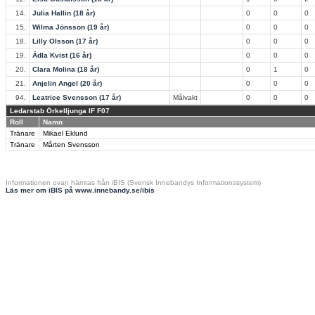
14.
Julia Hallin (18 år)
0
0
0
15.
Wilma Jönsson (19 år)
0
0
0
18.
Lilly Olsson (17 år)
0
0
0
19.
Ädla Kvist (16 år)
0
0
0
20.
Clara Molina (18 år)
0
1
0
21.
Anjelin Angel (20 år)
0
0
0
94.
Leatrice Svensson (17 år)
Målvakt
0
0
0
Ledarstab Örkelljunga IF F07
Roll
Namn
Tränare
Mikael Eklund
Tränare
Mårten Svensson
Informationen ovan hämtas från iBIS (Svensk Innebandys Informationssystem)
Läs mer om iBIS på www.innebandy.se/ibis