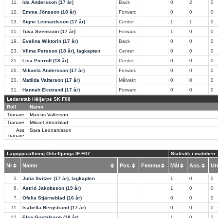
11.
Ida Andersson (17 år)
Back
0
2
0
12.
Emma Jönsson (18 år)
Forward
0
0
0
13.
Signe Leonardsson (17 år)
Center
1
1
0
15.
Tuva Svensson (17 år)
Forward
1
0
0
19.
Evelina Wiktorin (17 år)
Back
0
0
0
23.
Vilma Persson (18 år), lagkapten
Center
0
0
0
25.
Lisa Pierroff (18 år)
Center
0
0
0
26.
Mikaela Andersson (17 år)
Forward
0
0
0
30.
Matilda Valterson (17 år)
Målvakt
0
0
0
31.
Hannah Ekstrand (17 år)
Forward
0
0
0
Ledarstab Häljarps SK F08
Roll
Namn
Tränare
Marcus Valterson
Tränare
Mikael Strömblad
Ass
Sara Leonardsson
tränare
Laguppställning Örkelljunga IF F07
Statistik i matchen
Nr
Namn
Pos.
Femma
Mål
Ass.
U
2.
Julia Svitzer (17 år), lagkapten
1
0
0
6.
Astrid Jakobsson (19 år)
1
0
0
7.
Ofelia Stjärneblad (16 år)
0
0
0
11.
Isabella Bergstrand (17 år)
0
0
0
12.
Elsa Gustafsson (18 år)
1
0
2