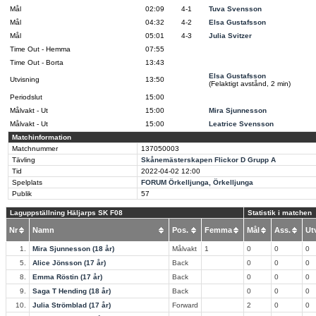
Mål
02:09
4-1
Tuva Svensson
Mål
04:32
4-2
Elsa Gustafsson
Mål
05:01
4-3
Julia Svitzer
Time Out - Hemma
07:55
Time Out - Borta
13:43
Elsa Gustafsson
Utvisning
13:50
(Felaktigt avstånd, 2 min)
Periodslut
15:00
Målvakt - Ut
15:00
Mira Sjunnesson
Målvakt - Ut
15:00
Leatrice Svensson
Matchinformation
Matchnummer
137050003
Tävling
Skånemästerskapen Flickor D Grupp A
Tid
2022-04-02
12:00
Spelplats
FORUM Örkelljunga, Örkelljunga
Publik
57
Laguppställning Häljarps SK F08
Statistik i matchen
Nr
Namn
Pos.
Femma
Mål
Ass.
U
1.
Mira Sjunnesson (18 år)
Målvakt
1
0
0
0
5.
Alice Jönsson (17 år)
Back
0
0
0
8.
Emma Röstin (17 år)
Back
0
0
0
9.
Saga T Hending (18 år)
Back
0
0
0
10.
Julia Strömblad (17 år)
Forward
2
0
0