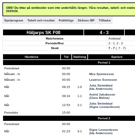
OBS! Du tittar på webbsidor som inte underhålls längre. Våra resultat-, tabell- och stat
2025/26.
Spelprogram
Tabell och resultat
Publikliga
Skånes IBF
Tillbaka
Häljarps SK F08
4 - 3
Matchstatus
Avslutad
Periodsiffror
2 - 1, 2 - 2
Skott
7 - 7
(, 7 - 7)
Händelse
Tid
Ställning
Spelare
Period 1
Periodstart
00:00
Målvakt - In
00:00
Mira Sjunnesson
Målvakt - In
00:00
Leatrice Svensson
Julia Strömblad
Mål
09:15
1-0
(
Ida Andersson
)
Astrid Jakobsson
Mål
09:24
1-1
(
Clara Molina
)
Julia Strömblad
Mål
12:53
2-1
(
Signe Leonardsson
)
Periodslut
15:00
Period 2
Periodstart
00:00
Signe Leonardsson
Mål
01:23
3-1
(
Ida Andersson
)