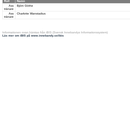
Roll
Namn
Ass
Björn Göthe
tränare
Ass
Charlotte Wanstadius
tränare
Informationen ovan hämtas från iBIS (Svensk Innebandys Informationssystem)
Läs mer om iBIS på www.innebandy.se/ibis