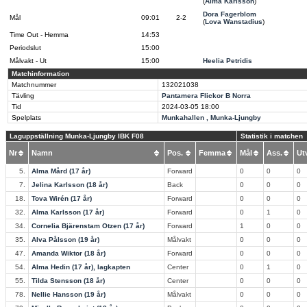
(
Alma Karlsson
)
Dora Fagerblom
Mål
09:01
2-2
(
Lova Wanstadius
)
Time Out - Hemma
14:53
Periodslut
15:00
Målvakt - Ut
15:00
Heelia Petridis
Matchinformation
Matchnummer
132021038
Tävling
Pantamera Flickor B Norra
Tid
2024-03-05
18:00
Spelplats
Munkahallen , Munka-Ljungby
Laguppställning Munka-Ljungby IBK F08
Statistik i matchen
Nr
Namn
Pos.
Femma
Mål
Ass.
U
5.
Alma Mård (17 år)
Forward
0
0
0
7.
Jelina Karlsson (18 år)
Back
0
0
0
18.
Tova Wirén (17 år)
Forward
0
0
0
32.
Alma Karlsson (17 år)
Forward
0
1
0
34.
Cornelia Bjärenstam Otzen (17 år)
Forward
1
0
0
35.
Alva Pålsson (19 år)
Målvakt
0
0
0
47.
Amanda Wiktor (18 år)
Forward
0
0
0
54.
Alma Hedin (17 år), lagkapten
Center
0
1
0
55.
Tilda Stensson (18 år)
Center
0
0
0
78.
Nellie Hansson (19 år)
Målvakt
0
0
0