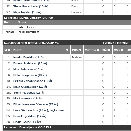
79.
Mizella Rosenkvist (18 år)
Back
0
0
0
92.
Tinna Rosenkvist (18 år)
Back
0
0
0
97.
Maja Nordén (15 år)
Forward
1
0
0
Ledarstab Munka-Ljungby IBK F08
Roll
Namn
Johan Hedin
Tränare
Peter Herrström
Laguppställning Emmaljunga GOIF F07
Statistik i matchen
Nr
Namn
Pos.
Femma
Mål
Ass.
U
1.
Heelia Petridis (18 år)
Målvakt
0
0
0
2.
Emma Andersen (18 år)
0
0
0
4.
Mira Johnsson (19 år)
0
0
0
6.
Ebba Jörgensen (19 år)
0
0
0
10.
Felicia Johannesson (19 år)
0
0
0
14.
Maja Gustavsson (17 år)
0
0
0
18.
Trolla Wesseus (17 år)
0
0
0
20.
Ida Andersen (19 år)
1
0
0
23.
Elise Ivansson Jönsson (17 år)
0
0
0
24.
Lova Wanstadius (18 år), lagkapten
0
1
0
25.
Dora Fagerblom (17 år)
1
1
0
26.
Engla Göthe (19 år)
0
0
0
Ledarstab Emmaljunga GOIF F07