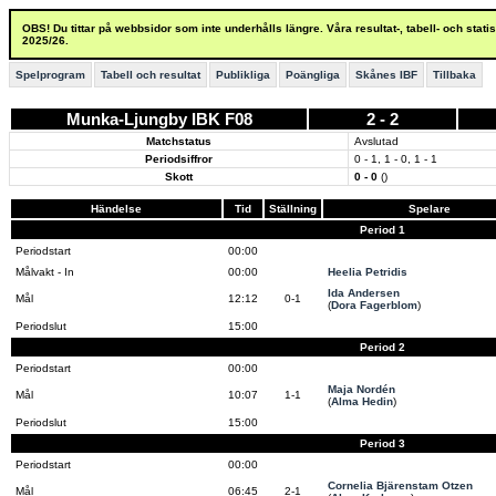
OBS! Du tittar på webbsidor som inte underhålls längre. Våra resultat-, tabell- och stat
2025/26.
Spelprogram
Tabell och resultat
Publikliga
Poängliga
Skånes IBF
Tillbaka
Munka-Ljungby IBK F08
2 - 2
Matchstatus
Avslutad
Periodsiffror
0 - 1, 1 - 0, 1 - 1
Skott
0 - 0
()
Händelse
Tid
Ställning
Spelare
Period 1
Periodstart
00:00
Målvakt - In
00:00
Heelia Petridis
Ida Andersen
Mål
12:12
0-1
(
Dora Fagerblom
)
Periodslut
15:00
Period 2
Periodstart
00:00
Maja Nordén
Mål
10:07
1-1
(
Alma Hedin
)
Periodslut
15:00
Period 3
Periodstart
00:00
Cornelia Bjärenstam Otzen
Mål
06:45
2-1