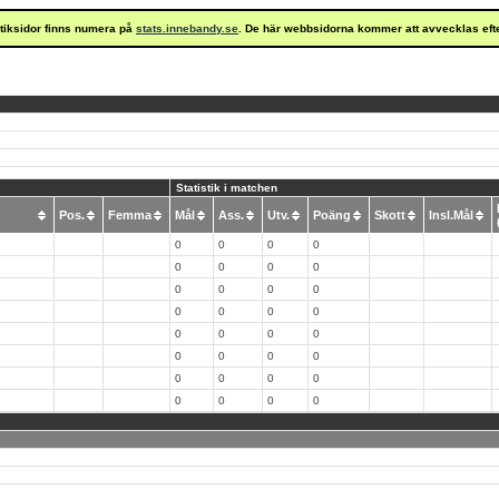
istiksidor finns numera på
stats.innebandy.se
. De här webbsidorna kommer att avvecklas eft
Statistik i matchen
Pos.
Femma
Mål
Ass.
Utv.
Poäng
Skott
Insl.Mål
0
0
0
0
0
0
0
0
0
0
0
0
0
0
0
0
0
0
0
0
0
0
0
0
0
0
0
0
0
0
0
0