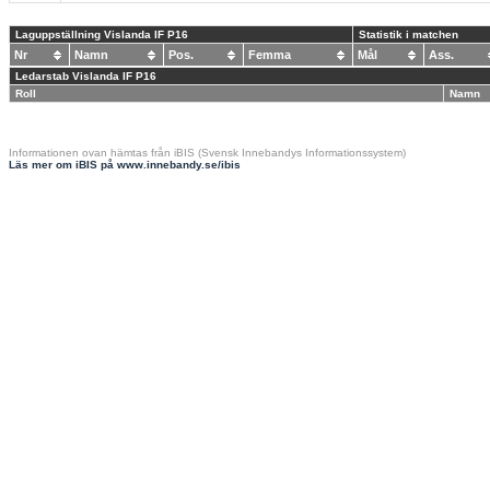
Laguppställning Vislanda IF P16
Statistik i matchen
Nr
Namn
Pos.
Femma
Mål
Ass.
Ledarstab Vislanda IF P16
Roll
Namn
Informationen ovan hämtas från iBIS (Svensk Innebandys Informationssystem)
Läs mer om iBIS på www.innebandy.se/ibis