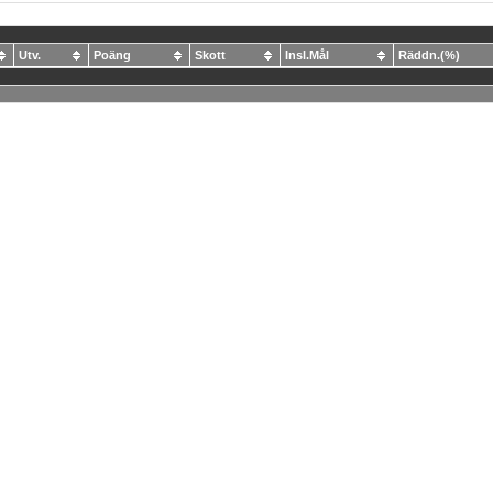
Utv.
Poäng
Skott
Insl.Mål
Räddn.(%)