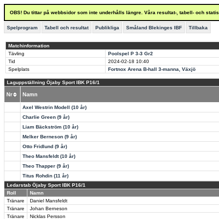
OBS! Du tittar på webbsidor som inte underhålls längre. Våra resultat-, tabell- och stat
Spelprogram
Tabell och resultat
Publikliga
Småland Blekinges IBF
Tillbaka
Matchinformation
Tävling
Poolspel P 3-3 Gr2
Tid
2024-02-18
10:40
Spelplats
Fortnox Arena B-hall 3-manna, Växjö
Laguppställning Öjaby Sport IBK P16/1
Nr
Namn
Axel Westrin Modell (10 år)
Charlie Green (9 år)
Liam Bäckström (10 år)
Melker Berneson (9 år)
Otto Fridlund (9 år)
Theo Mansfeldt (10 år)
Theo Thapper (9 år)
Titus Rohdin (11 år)
Ledarstab Öjaby Sport IBK P16/1
Roll
Namn
Tränare
Daniel Mansfeldt
Tränare
Johan Berneson
Tränare
Nicklas Persson