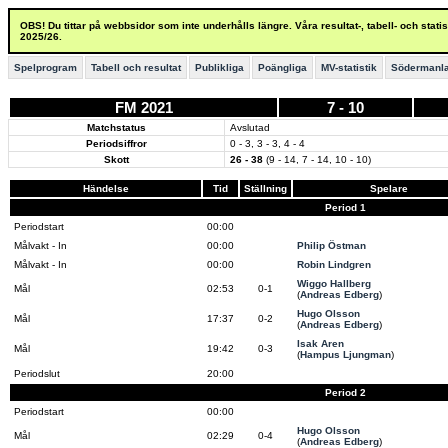
OBS! Du tittar på webbsidor som inte underhålls längre. Våra resultat-, tabell- och stat
2025/26.
Spelprogram
Tabell och resultat
Publikliga
Poängliga
MV-statistik
Södermanla
FM 2021
7 - 10
Matchstatus
Avslutad
Periodsiffror
0 - 3, 3 - 3, 4 - 4
Skott
26 - 38
(9 - 14, 7 - 14, 10 - 10)
Händelse
Tid
Ställning
Spelare
Period 1
Periodstart
00:00
Målvakt - In
00:00
Philip Östman
Målvakt - In
00:00
Robin Lindgren
Wiggo Hallberg
Mål
02:53
0-1
(
Andreas Edberg
)
Hugo Olsson
Mål
17:37
0-2
(
Andreas Edberg
)
Isak Aren
Mål
19:42
0-3
(
Hampus Ljungman
)
Periodslut
20:00
Period 2
Periodstart
00:00
Hugo Olsson
Mål
02:29
0-4
(
Andreas Edberg
)