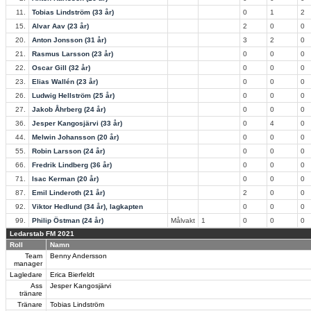
11.
Tobias Lindström (33 år)
0
1
2
15.
Alvar Aav (23 år)
2
0
0
20.
Anton Jonsson (31 år)
3
2
0
21.
Rasmus Larsson (23 år)
0
0
0
22.
Oscar Gill (32 år)
0
0
0
23.
Elias Wallén (23 år)
0
0
0
26.
Ludwig Hellström (25 år)
0
0
0
27.
Jakob Åhrberg (24 år)
0
0
0
36.
Jesper Kangosjärvi (33 år)
0
4
0
44.
Melwin Johansson (20 år)
0
0
0
55.
Robin Larsson (24 år)
0
0
0
66.
Fredrik Lindberg (36 år)
0
0
0
71.
Isac Kerman (20 år)
0
0
0
87.
Emil Linderoth (21 år)
2
0
0
92.
Viktor Hedlund (34 år), lagkapten
0
0
0
99.
Philip Östman (24 år)
Målvakt
1
0
0
0
Ledarstab FM 2021
Roll
Namn
Team
Benny Andersson
manager
Lagledare
Erica Bierfeldt
Ass
Jesper Kangosjärvi
tränare
Tränare
Tobias Lindström