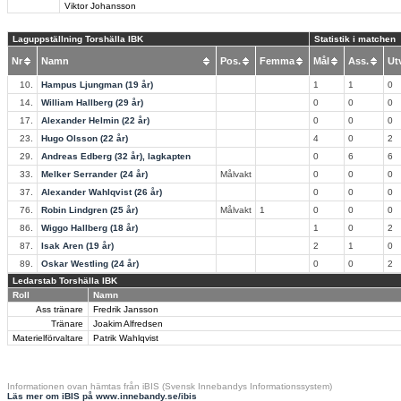
Viktor Johansson
Laguppställning Torshälla IBK
Statistik i matchen
Nr
Namn
Pos.
Femma
Mål
Ass.
U
10.
Hampus Ljungman (19 år)
1
1
0
14.
William Hallberg (29 år)
0
0
0
17.
Alexander Helmin (22 år)
0
0
0
23.
Hugo Olsson (22 år)
4
0
2
29.
Andreas Edberg (32 år), lagkapten
0
6
6
33.
Melker Serrander (24 år)
Målvakt
0
0
0
37.
Alexander Wahlqvist (26 år)
0
0
0
76.
Robin Lindgren (25 år)
Målvakt
1
0
0
0
86.
Wiggo Hallberg (18 år)
1
0
2
87.
Isak Aren (19 år)
2
1
0
89.
Oskar Westling (24 år)
0
0
2
Ledarstab Torshälla IBK
Roll
Namn
Ass tränare
Fredrik Jansson
Tränare
Joakim Alfredsen
Materielförvaltare
Patrik Wahlqvist
Informationen ovan hämtas från iBIS (Svensk Innebandys Informationssystem)
Läs mer om iBIS på www.innebandy.se/ibis