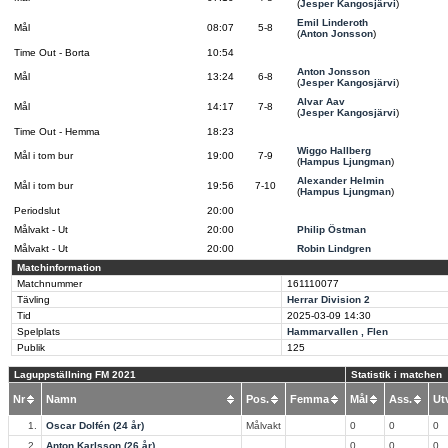
(
Jesper Kangosjärvi
)
Emil Linderoth
Mål
08:07
5-8
(
Anton Jonsson
)
Time Out - Borta
10:54
Anton Jonsson
Mål
13:24
6-8
(
Jesper Kangosjärvi
)
Alvar Aav
Mål
14:17
7-8
(
Jesper Kangosjärvi
)
Time Out - Hemma
18:23
Wiggo Hallberg
Mål i tom bur
19:00
7-9
(
Hampus Ljungman
)
Alexander Helmin
Mål i tom bur
19:56
7-10
(
Hampus Ljungman
)
Periodslut
20:00
Målvakt - Ut
20:00
Philip Östman
Målvakt - Ut
20:00
Robin Lindgren
Matchinformation
Matchnummer
161110077
Tävling
Herrar Division 2
Tid
2025-03-09
14:30
Spelplats
Hammarvallen , Flen
Publik
125
Laguppställning FM 2021
Statistik i matchen
Nr
Namn
Pos.
Femma
Mål
Ass.
U
1.
Oscar Dolfén (24 år)
Målvakt
0
0
0
2.
Anton Karlsson (26 år)
0
0
0