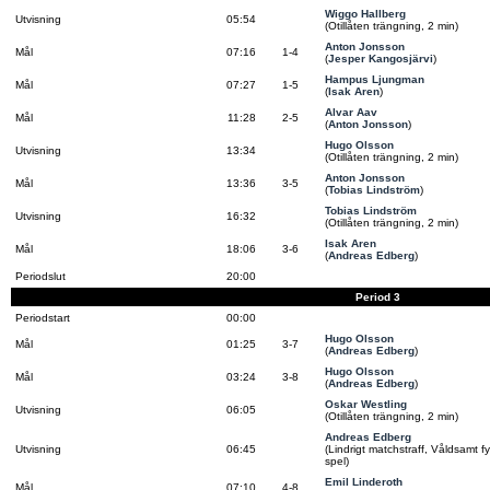
Wiggo Hallberg
Utvisning
05:54
(Otillåten trängning, 2 min)
Anton Jonsson
Mål
07:16
1-4
(
Jesper Kangosjärvi
)
Hampus Ljungman
Mål
07:27
1-5
(
Isak Aren
)
Alvar Aav
Mål
11:28
2-5
(
Anton Jonsson
)
Hugo Olsson
Utvisning
13:34
(Otillåten trängning, 2 min)
Anton Jonsson
Mål
13:36
3-5
(
Tobias Lindström
)
Tobias Lindström
Utvisning
16:32
(Otillåten trängning, 2 min)
Isak Aren
Mål
18:06
3-6
(
Andreas Edberg
)
Periodslut
20:00
Period 3
Periodstart
00:00
Hugo Olsson
Mål
01:25
3-7
(
Andreas Edberg
)
Hugo Olsson
Mål
03:24
3-8
(
Andreas Edberg
)
Oskar Westling
Utvisning
06:05
(Otillåten trängning, 2 min)
Andreas Edberg
Utvisning
06:45
(Lindrigt matchstraff, Våldsamt fy
spel)
Emil Linderoth
Mål
07:10
4-8