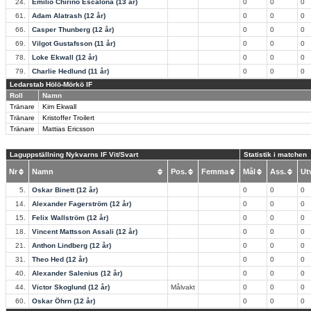
24.
Emilio Chirino Escalona (13 år)
0
0
0
61.
Adam Alatrash (12 år)
0
0
0
66.
Casper Thunberg (12 år)
0
0
0
69.
Vilgot Gustafsson (11 år)
0
0
0
78.
Loke Ekwall (12 år)
0
0
0
79.
Charlie Hedlund (11 år)
0
0
0
Ledarstab Hölö-Mörkö IF
Roll
Namn
Tränare
Kim Ekwall
Tränare
Kristoffer Troilert
Tränare
Mattias Ericsson
Laguppställning Nykvarns IF Vit/Svart
Statistik i matchen
Nr
Namn
Pos.
Femma
Mål
Ass.
U
5.
Oskar Binett (12 år)
0
0
0
14.
Alexander Fagerström (12 år)
0
0
0
15.
Felix Wallström (12 år)
0
0
0
18.
Vincent Mattsson Assali (12 år)
0
0
0
21.
Anthon Lindberg (12 år)
0
0
0
31.
Theo Hed (12 år)
0
0
0
40.
Alexander Salenius (12 år)
0
0
0
44.
Victor Skoglund (12 år)
Målvakt
0
0
0
60.
Oskar Öhrn (12 år)
0
0
0