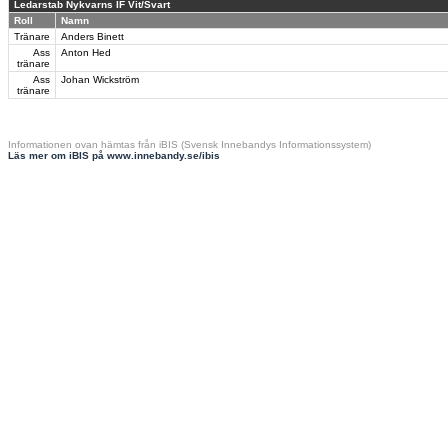
Ledarstab Nykvarns IF Vit/Svart
Roll
Namn
Tränare
Anders Binett
Ass
Anton Hed
tränare
Ass
Johan Wickström
tränare
Informationen ovan hämtas från iBIS (Svensk Innebandys Informationssystem)
Läs mer om iBIS på www.innebandy.se/ibis