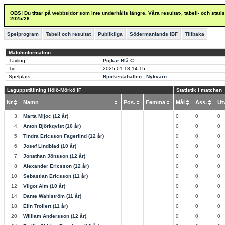
OBS! Du tittar på webbsidor som inte underhålls längre. Våra resultat-, tabell- och stat
2025/26.
Spelprogram
Tabell och resultat
Publikliga
Södermanlands IBF
Tillbaka
Matchinformation
Tävling
Pojkar Blå C
Tid
2025-01-18
14:15
Spelplats
Björkestahallen , Nykvarn
Laguppställning Hölö-Mörkö IF
Statistik i matchen
Nr
Namn
Pos.
Femma
Mål
Ass.
U
3.
Marta Mijoc (12 år)
0
0
0
4.
Anton Björkqvist (10 år)
0
0
0
5.
Tindra Ericsson Fagerlind (12 år)
0
0
0
6.
Josef Lindblad (10 år)
0
0
0
7.
Jonathan Jönsson (12 år)
0
0
0
8.
Alexander Ericsson (12 år)
0
0
0
10.
Sebastian Ericsson (11 år)
0
0
0
12.
Vilgot Alm (10 år)
0
0
0
14.
Dante Wahlström (11 år)
0
0
0
18.
Elin Troilert (11 år)
0
0
0
20.
William Andersson (12 år)
0
0
0