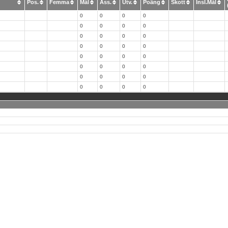
Pos.
Femma
Mål
Ass.
Utv.
Poäng
Skott
Insl.Mål
0
0
0
0
0
0
0
0
0
0
0
0
0
0
0
0
0
0
0
0
0
0
0
0
0
0
0
0
0
0
0
0