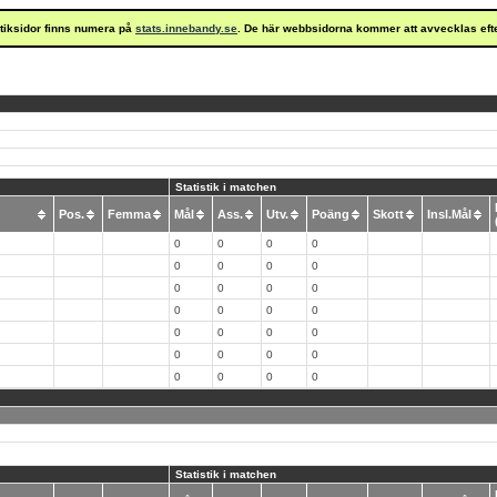
istiksidor finns numera på
stats.innebandy.se
. De här webbsidorna kommer att avvecklas eft
Statistik i matchen
Pos.
Femma
Mål
Ass.
Utv.
Poäng
Skott
Insl.Mål
0
0
0
0
0
0
0
0
0
0
0
0
0
0
0
0
0
0
0
0
0
0
0
0
0
0
0
0
Statistik i matchen