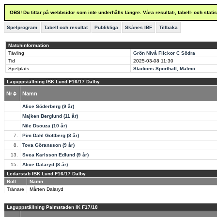
OBS! Du tittar på webbsidor som inte underhålls längre. Våra resultat-, tabell- och stat
Spelprogram
Tabell och resultat
Publikliga
Skånes IBF
Tillbaka
Matchinformation
Tävling
Grön Nivå Flickor C Södra
Tid
2025-03-08
11:30
Spelplats
Stadions Sporthall, Malmö
Laguppställning IBK Lund F16/17 Dalby
Nr
Namn
Alice Söderberg (9 år)
Majken Berglund (11 år)
Nile Dsouza (10 år)
7.
Pim Dahl Gottberg (8 år)
8.
Tova Göransson (9 år)
13.
Svea Karlsson Edlund (9 år)
15.
Alice Dalaryd (8 år)
Ledarstab IBK Lund F16/17 Dalby
Roll
Namn
Tränare
Mårten Dalaryd
Laguppställning Palmstaden IK F17/18