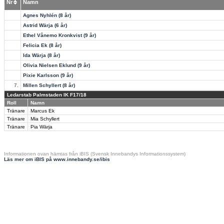
Nr
Namn
Agnes Nyhlén (8 år)
Astrid Wärja (6 år)
Ethel Vånemo Kronkvist (9 år)
Felicia Ek (8 år)
Ida Wärja (8 år)
Olivia Nielsen Eklund (9 år)
Pixie Karlsson (9 år)
7.
Millen Schyllert (8 år)
Ledarstab Palmstaden IK F17/18
Roll
Namn
Tränare
Marcus Ek
Tränare
Mia Schyllert
Tränare
Pia Wärja
Informationen ovan hämtas från iBIS (Svensk Innebandys Informationssystem)
Läs mer om iBIS på www.innebandy.se/ibis