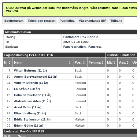
OBS! Du tittar på webbsidor som inte underhålls längre. Våra resultat-, tabell- och stat
2025/26.
Spelprogram
Tabell och resultat
Publikliga
Västmanlands IBF
Tillbaka
Matchinformation
Tävling
Pantamera PK7 Serie 2
Tid
2025-01-18
11:00
Spelplats
Fagerstahallen , Fagersta
Laguppställning Per-Ols IBF P15
Statistik i matchen
Nr
Namn
Pos.
Femma
Mål
Ass.
U
7.
Wilton Behrens (11 år)
Back
0
0
0
10.
Antoni Borzyszkowski (11 år)
Back
0
0
0
11.
Vilhelm Strandh (11 år)
Forward
0
0
0
12.
Lo Stråhle (10 år)
Forward
0
0
0
15.
Colin Samuelsson (11 år)
Forward
0
0
0
17.
Abdirahman Aden (11 år)
Forward
0
0
0
20.
Arvid Vallin (11 år)
Back
0
0
0
24.
Elias Lindberg (11 år)
Back
0
0
0
59.
Eddie Stefansson (11 år)
Målvakt
0
0
0
99.
Edwin Göthe (11 år)
Målvakt
0
0
0
Ledarstab Per-Ols IBF P15
Roll
Namn