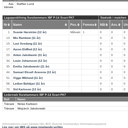
Ass
Staffan Lund
tränare
Laguppställning Surahammars IBF P-14 Svart PK7
Statistik i matchen
Nr
Namn
Pos.
Femma
Mål
Ass.
U
1.
Svante Harström (12 år)
Målvakt
1
0
0
0
13.
Mio Rambow (11 år)
0
0
0
15.
Loui Svedung (11 år)
0
0
0
17.
Aaron Eldflod (12 år)
0
0
0
23.
Anton Jakobwski (11 år)
0
0
0
34.
Louie Johansson (12 år)
0
0
0
35.
Emilia Jakobowski (11 år)
0
0
0
44.
Samuel Ekvall Aravena (12 år)
0
0
0
51.
Viggo Wiklund (11 år)
0
0
0
58.
Ledion Bahtijari (11 år)
0
0
0
70.
Sid Karlsson (12 år)
0
0
0
Ledarstab Surahammars IBF P-14 Svart PK7
Roll
Namn
Tränare
Niclas Karlsson
Tränare
Wojciech Jakobowski
Informationen ovan hämtas från iBIS (Svensk Innebandys Informationssystem)
Läs mer om iBIS på www.innebandy.se/ibis