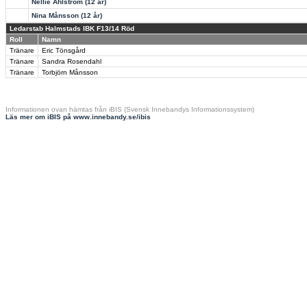
Nellie Ahlström (12 år)
Nina Månsson (12 år)
Ledarstab Halmstads IBK F13/14 Röd
Roll
Namn
Tränare
Eric Tönsgård
Tränare
Sandra Rosendahl
Tränare
Torbjörn Månsson
Informationen ovan hämtas från iBIS (Svensk Innebandys Informationssystem)
Läs mer om iBIS på www.innebandy.se/ibis