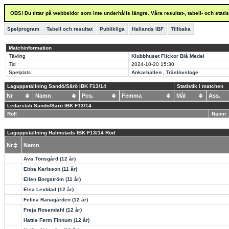
OBS! Du tittar på webbsidor som inte underhålls längre. Våra resultat-, tabell- och stat
Spelprogram
Tabell och resultat
Publikliga
Hallands IBF
Tillbaka
Matchinformation
Tävling
Klubbhuset Flickor Blå Medel
Tid
2024-10-20
15:30
Spelplats
Ankarhallen , Träslövsläge
Laguppställning Sandö/Särö IBK F13/14
Statistik i matchen
Nr
Namn
Pos.
Femma
Mål
Ass.
Ledarstab Sandö/Särö IBK F13/14
Roll
Namn
Laguppställning Halmstads IBK F13/14 Röd
Nr
Namn
Ava Tönsgård (12 år)
Ebba Karlsson (11 år)
Ellen Borgström (11 år)
Elsa Lexblad (12 år)
Felica Ranagården (12 år)
Freja Rosendahl (12 år)
Hattie Ferm Finnum (12 år)