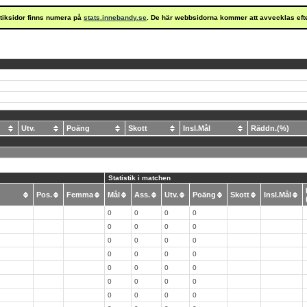
istiksidor finns numera på
stats.innebandy.se
. De här webbsidorna kommer att avvecklas eft
Utv.
Poäng
Skott
Insl.Mål
Räddn.(%)
Statistik i matchen
Pos.
Femma
Mål
Ass.
Utv.
Poäng
Skott
Insl.Mål
0
0
0
0
0
0
0
0
0
0
0
0
0
0
0
0
0
0
0
0
0
0
0
0
0
0
0
0