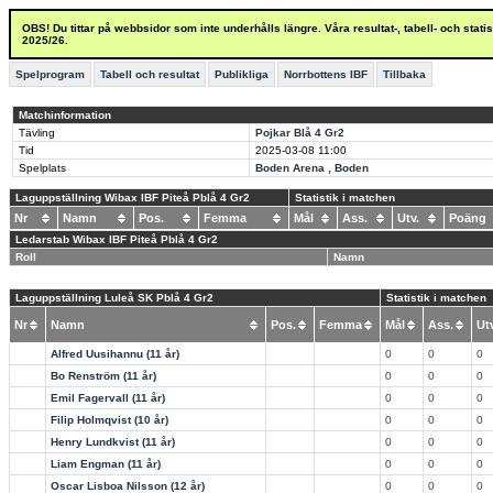
OBS! Du tittar på webbsidor som inte underhålls längre. Våra resultat-, tabell- och stat
2025/26.
Spelprogram
Tabell och resultat
Publikliga
Norrbottens IBF
Tillbaka
Matchinformation
Tävling
Pojkar Blå 4 Gr2
Tid
2025-03-08
11:00
Spelplats
Boden Arena , Boden
Laguppställning Wibax IBF Piteå Pblå 4 Gr2
Statistik i matchen
Nr
Namn
Pos.
Femma
Mål
Ass.
Utv.
Poän
Ledarstab Wibax IBF Piteå Pblå 4 Gr2
Roll
Namn
Laguppställning Luleå SK Pblå 4 Gr2
Statistik i matchen
Nr
Namn
Pos.
Femma
Mål
Ass.
U
Alfred Uusihannu (11 år)
0
0
0
Bo Renström (11 år)
0
0
0
Emil Fagervall (11 år)
0
0
0
Filip Holmqvist (10 år)
0
0
0
Henry Lundkvist (11 år)
0
0
0
Liam Engman (11 år)
0
0
0
Oscar Lisboa Nilsson (12 år)
0
0
0