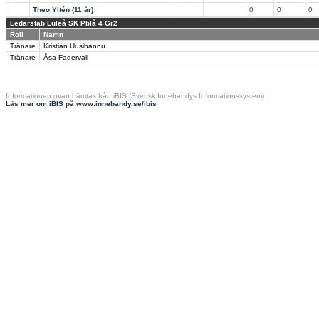
Theo Yltén (11 år)
0
0
0
Ledarstab Luleå SK Pblå 4 Gr2
Roll
Namn
Tränare
Kristian Uusihannu
Tränare
Åsa Fagervall
Informationen ovan hämtas från iBIS (Svensk Innebandys Informationssystem)
Läs mer om iBIS på www.innebandy.se/ibis