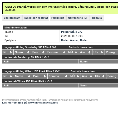
OBS! Du tittar på webbsidor som inte underhålls längre. Våra resultat-, tabell- och stat
2025/26.
Spelprogram
Tabell och resultat
Publikliga
Norrbottens IBF
Tillbaka
Matchinformation
Tävling
Pojkar Blå 4 Gr2
Tid
2025-03-08
12:00
Spelplats
Boden Arena , Boden
Laguppställning Sunderby SK PBlå 4 Gr2
Statistik i matchen
Nr
Namn
Pos.
Femma
Mål
Ass.
Utv.
Poäng
Ledarstab Sunderby SK PBlå 4 Gr2
Roll
Namn
Laguppställning Wibax IBF Piteå Pblå 4 Gr2
Statistik i matchen
Nr
Namn
Pos.
Femma
Mål
Ass.
Utv.
Poän
Ledarstab Wibax IBF Piteå Pblå 4 Gr2
Roll
Namn
Informationen ovan hämtas från iBIS (Svensk Innebandys Informationssystem)
Läs mer om iBIS på www.innebandy.se/ibis