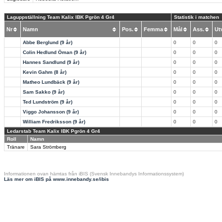
Laguppställning Team Kalix IBK Pgrön 4 Gr4
Statistik i matchen
Nr
Namn
Pos.
Femma
Mål
Ass.
U
Abbe Berglund (9 år)
0
0
0
Colin Hedlund Öman (9 år)
0
0
0
Hannes Sandlund (9 år)
0
0
0
Kevin Gahm (8 år)
0
0
0
Matheo Lundbäck (9 år)
0
0
0
Sam Sakko (9 år)
0
0
0
Ted Lundström (9 år)
0
0
0
Viggo Johansson (9 år)
0
0
0
William Fredriksson (9 år)
0
0
0
Ledarstab Team Kalix IBK Pgrön 4 Gr4
Roll
Namn
Tränare
Sara Strömberg
Informationen ovan hämtas från iBIS (Svensk Innebandys Informationssystem)
Läs mer om iBIS på www.innebandy.se/ibis