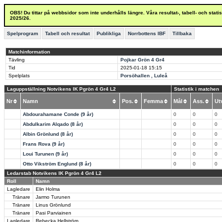
OBS! Du tittar på webbsidor som inte underhålls längre. Våra resultat-, tabell- och stat
2025/26.
Spelprogram
Tabell och resultat
Publikliga
Norrbottens IBF
Tillbaka
Matchinformation
Tävling
Pojkar Grön 4 Gr4
Tid
2025-01-18
15:15
Spelplats
Porsöhallen , Luleå
Laguppställning Notvikens IK Pgrön 4 Gr4 L2
Statistik i matchen
Nr
Namn
Pos.
Femma
Mål
Ass.
U
Abdourahamane Conde (9 år)
0
0
0
Abdulkarim Alqado (8 år)
0
0
0
Albin Grönlund (8 år)
0
0
0
Frans Rova (9 år)
0
0
0
Loui Turunen (9 år)
0
0
0
Otto Vikström Englund (8 år)
0
0
0
Ledarstab Notvikens IK Pgrön 4 Gr4 L2
Roll
Namn
Lagledare
Elin Holma
Tränare
Jarmo Turunen
Tränare
Linus Grönlund
Tränare
Pasi Parviainen
Lagledare
Rebecka Hellström