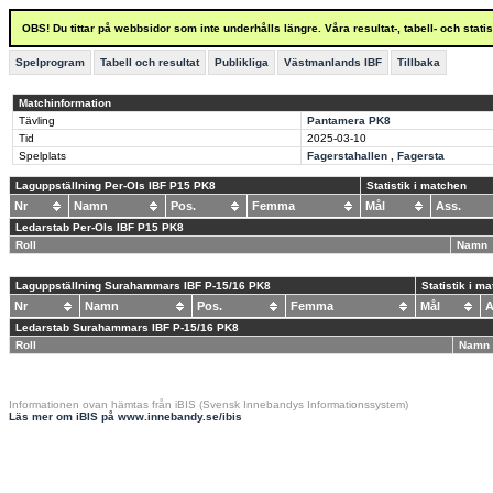
OBS! Du tittar på webbsidor som inte underhålls längre. Våra resultat-, tabell- och stat
Spelprogram
Tabell och resultat
Publikliga
Västmanlands IBF
Tillbaka
Matchinformation
Tävling
Pantamera PK8
Tid
2025-03-10
Spelplats
Fagerstahallen , Fagersta
Laguppställning Per-Ols IBF P15 PK8
Statistik i matchen
Nr
Namn
Pos.
Femma
Mål
Ass.
Ledarstab Per-Ols IBF P15 PK8
Roll
Namn
Laguppställning Surahammars IBF P-15/16 PK8
Statistik i m
Nr
Namn
Pos.
Femma
Mål
Ledarstab Surahammars IBF P-15/16 PK8
Roll
Namn
Informationen ovan hämtas från iBIS (Svensk Innebandys Informationssystem)
Läs mer om iBIS på www.innebandy.se/ibis