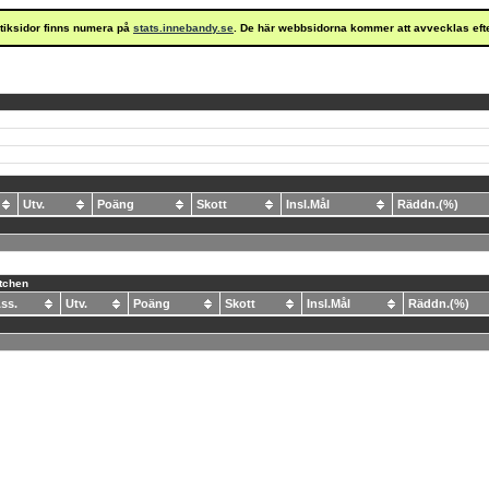
istiksidor finns numera på
stats.innebandy.se
. De här webbsidorna kommer att avvecklas eft
Utv.
Poäng
Skott
Insl.Mål
Räddn.(%)
atchen
Ass.
Utv.
Poäng
Skott
Insl.Mål
Räddn.(%)