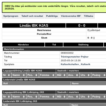
OBS! Du tittar på webbsidor som inte underhålls längre. Våra resultat-, tabell- och stat
2025/26.
Spelprogram
Tabell och resultat
Publikliga
Västsvenska IBF
Tillbaka
Lindås IBK HJAS
0 - 0
Matchstatus
Ej påbörjad
Periodsiffror
Skott
0 - 0
()
Händelse
Tid
Ställning
Matchinformation
Matchnummer
069003002
Tävling
Träningsmatcher Pojkar
Tid
2025-05-24
13:30
Spelplats
Kullavikshallen , Kullavik
Laguppställning Lindås IBK HJAS
Statistik i matchen
Nr
Namn
Pos.
Femma
Mål
Ass.
Utv.
Poäng
Ledarstab Lindås IBK HJAS
Roll
Namn
Laguppställning IBK Lidköping JAS
Statistik i matchen
Nr
Namn
Pos.
Femma
Mål
Ass.
Utv.
Poäng
Ledarstab IBK Lidköping JAS
Roll
Namn