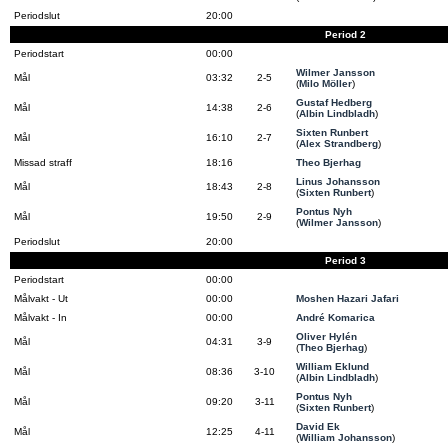
Periodslut
20:00
Period 2
Periodstart
00:00
Wilmer Jansson
Mål
03:32
2-5
(
Milo Möller
)
Gustaf Hedberg
Mål
14:38
2-6
(
Albin Lindbladh
)
Sixten Runbert
Mål
16:10
2-7
(
Alex Strandberg
)
Missad straff
18:16
Theo Bjerhag
Linus Johansson
Mål
18:43
2-8
(
Sixten Runbert
)
Pontus Nyh
Mål
19:50
2-9
(
Wilmer Jansson
)
Periodslut
20:00
Period 3
Periodstart
00:00
Målvakt - Ut
00:00
Moshen Hazari Jafari
Målvakt - In
00:00
André Komarica
Oliver Hylén
Mål
04:31
3-9
(
Theo Bjerhag
)
William Eklund
Mål
08:36
3-10
(
Albin Lindbladh
)
Pontus Nyh
Mål
09:20
3-11
(
Sixten Runbert
)
David Ek
Mål
12:25
4-11
(
William Johansson
)