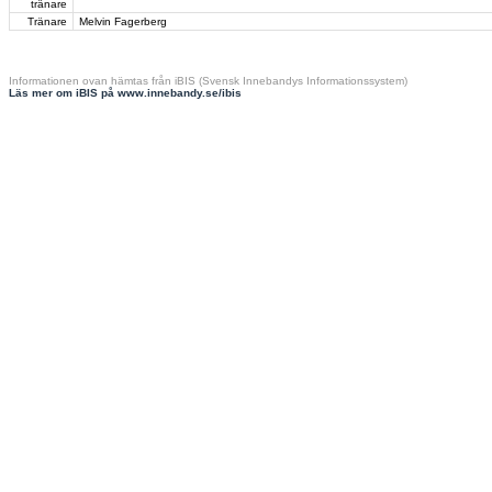
tränare
Tränare
Melvin Fagerberg
Informationen ovan hämtas från iBIS (Svensk Innebandys Informationssystem)
Läs mer om iBIS på www.innebandy.se/ibis