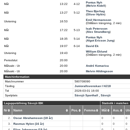
Pontus Nyh
Mål
13:22
4-12
(
Melvin Kidell
)
Theo Bjerhag
Mål
13:27
5-12
(
Oliver Hylén
)
Emil Hermansson
Utvisning
16:53
(Otillåten trängning, 2 min)
Isak Petersson
Mål
17:22
5-13
(
Alex Strandberg
)
Pontus Nyh
Mål
18:35
5-14
(
Algot Ericson Jung
)
Mål
19:07
6-14
David Ek
William Eklund
Utvisning
19:43
(Otillåten trängning, 2 min)
Periodslut
20:00
Målvakt - Ut
20:00
André Komarica
Målvakt - Ut
20:00
Melvin Hildingsson
Matchinformation
Matchnummer
580708090
Tävling
Juniorallsvenskan I HJ18
Tid
2026-03-01
16:00
Spelplats
Sävsjö Sporthall , Sävsjö
Laguppställning Sävsjö IBK
Statistik i matchen
Nr
Namn
Pos.
Femma
Mål
Ass.
U
2.
Oscar Abrahamsson (18 år)
0
0
0
3.
Rasmus Hylen (16 år)
0
0
0
4.
Elias Johansson (19 år)
0
1
0