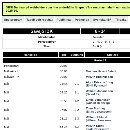
OBS! Du tittar på webbsidor som inte underhålls längre. Våra resultat-, tabell- och stat
2025/26.
Spelprogram
Tabell och resultat
Publikliga
Poängliga
Svenska IBF
Tillbaka
Sävsjö IBK
6 - 14
Matchstatus
Avslutad
Periodsiffror
2 - 4, 0 - 5, 4 - 5
Skott
0 - 0
()
Händelse
Tid
Ställning
Spelare
Period 1
Periodstart
00:00
Målvakt - In
00:00
Moshen Hazari Jafari
Målvakt - In
00:00
Melvin Hildingsson
Algot Ericson Jung
Mål
03:44
0-1
(
Emil Fyhrman
)
William Johansson
Mål
04:25
1-1
(
David Ek
)
Linus Johansson
Mål
05:55
1-2
(
Gustaf Hedberg
)
Theo Bjerhag
Mål
07:07
2-2
(
Elias Johansson
)
William Eklund
Mål
08:19
2-3
(
Wilmer Jansson
)
Melvin Kidell
Mål
14:40
2-4
(
Isak Petersson
)