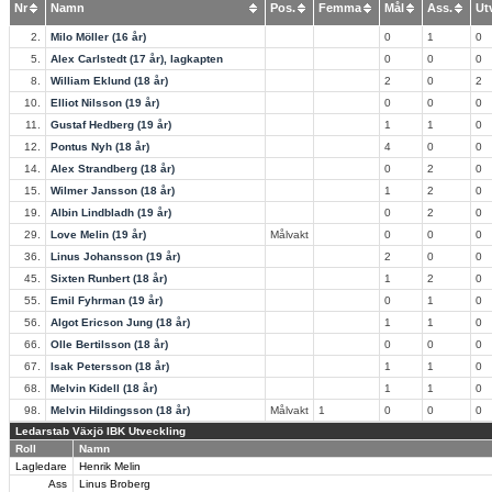
Nr
Namn
Pos.
Femma
Mål
Ass.
U
2.
Milo Möller (16 år)
0
1
0
5.
Alex Carlstedt (17 år), lagkapten
0
0
0
8.
William Eklund (18 år)
2
0
2
10.
Elliot Nilsson (19 år)
0
0
0
11.
Gustaf Hedberg (19 år)
1
1
0
12.
Pontus Nyh (18 år)
4
0
0
14.
Alex Strandberg (18 år)
0
2
0
15.
Wilmer Jansson (18 år)
1
2
0
19.
Albin Lindbladh (19 år)
0
2
0
29.
Love Melin (19 år)
Målvakt
0
0
0
36.
Linus Johansson (19 år)
2
0
0
45.
Sixten Runbert (18 år)
1
2
0
55.
Emil Fyhrman (19 år)
0
1
0
56.
Algot Ericson Jung (18 år)
1
1
0
66.
Olle Bertilsson (18 år)
0
0
0
67.
Isak Petersson (18 år)
1
1
0
68.
Melvin Kidell (18 år)
1
1
0
98.
Melvin Hildingsson (18 år)
Målvakt
1
0
0
0
Ledarstab Växjö IBK Utveckling
Roll
Namn
Lagledare
Henrik Melin
Ass
Linus Broberg