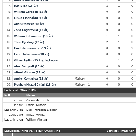
7.
David Ek (18 år)
2
1
0
8.
William Larsson (19 år)
0
0
0
10.
Linus Floengård (18 år)
0
0
0
11.
Alvin Rostedt (18 år)
0
0
0
14.
Jona Lagerqvist (18 år)
0
0
0
15.
William Johansson (18 år)
1
1
0
16.
Theo Bjerhag (17 år)
2
1
0
18.
Emil Hermansson (19 år)
0
0
2
19.
Leon Johansson (18 år)
0
0
0
21.
Oliver Hylén (19 år), lagkapten
1
1
0
22.
Alex Bergvall (19 år)
0
0
0
23.
Alfred Vikman (17 år)
0
0
0
32.
André Komarica (18 år)
Målvakt
0
0
0
99.
Moshen Hazari Jafari (18 år)
Målvakt
1
0
0
0
Ledarstab Sävsjö IBK
Roll
Namn
Tränare
Alexander Böhlin
Tränare
Daniel Nilsson
Laganknuten
Leo Fransson Sjögren
Lagledare
Mikael Vikman
Laganknuten
William Vikman
Laguppställning Växjö IBK Utveckling
Statistik i matchen