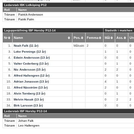
Ledarstab IBK Lidköping P12
Roll
Namn
Tränare
Patrick Andersson
Tränare
Patrik Palm
Laguppställning IBF Horsby P12-14
Statistik i matchen
Nr
Namn
Pos.
Femma
Mål
Ass.
U
1.
Noah Falk (11 år)
Målvakt
2
0
0
0
3.
Loke Pennings (12 år)
1
1
0
4.
Edwin Andersson (13 år)
0
0
0
5.
Valter Cederberg (13 år)
0
1
0
6.
Nic Andersson (15 år)
2
2
0
8.
Alfred Hallengren (12 år)
0
0
0
10.
Adrian Jonasson (13 år)
4
1
0
11.
Alfred Näsström (13 år)
2
0
0
18.
Alvin Tornberg (13 år)
0
1
0
33.
Melvin Hasak (13 år)
0
2
2
34.
Birk Larsson (13 år)
0
0
0
Ledarstab IBF Horsby P12-14
Roll
Namn
Tränare
Johan Falk
Tränare
Leo Hallengren