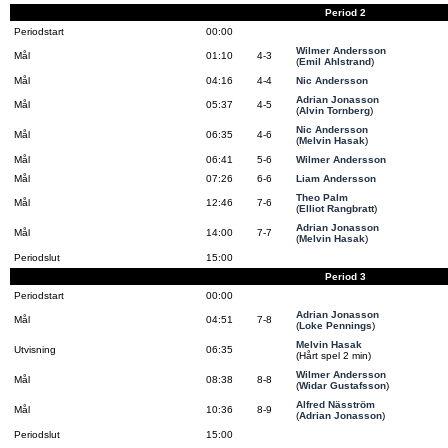
Period 2
Periodstart
00:00
Wilmer Andersson
Mål
01:10
4-3
(
Emil Ahlstrand
)
Mål
04:16
4-4
Nic Andersson
Adrian Jonasson
Mål
05:37
4-5
(
Alvin Tornberg
)
Nic Andersson
Mål
06:35
4-6
(
Melvin Hasak
)
Mål
06:41
5-6
Wilmer Andersson
Mål
07:26
6-6
Liam Andersson
Theo Palm
Mål
12:46
7-6
(
Elliot Rangbratt
)
Adrian Jonasson
Mål
14:00
7-7
(
Melvin Hasak
)
Periodslut
15:00
Period 3
Periodstart
00:00
Adrian Jonasson
Mål
04:51
7-8
(
Loke Pennings
)
Melvin Hasak
Utvisning
06:35
(Hårt spel 2 min)
Wilmer Andersson
Mål
08:38
8-8
(
Widar Gustafsson
)
Alfred Näsström
Mål
10:36
8-9
(
Adrian Jonasson
)
Periodslut
15:00