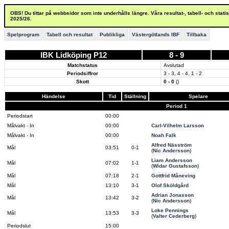
OBS! Du tittar på webbsidor som inte underhålls längre. Våra resultat-, tabell- och stat
2025/26.
Spelprogram
Tabell och resultat
Publikliga
Västergötlands IBF
Tillbaka
IBK Lidköping P12
8 - 9
Matchstatus
Avslutad
Periodsiffror
3 - 3, 4 - 4, 1 - 2
Skott
0 - 0
()
Händelse
Tid
Ställning
Spelare
Period 1
Periodstart
00:00
Målvakt - In
00:00
Carl-Vilhelm Larsson
Målvakt - In
00:00
Noah Falk
Alfred Näsström
Mål
03:51
0-1
(
Nic Andersson
)
Liam Andersson
Mål
07:02
1-1
(
Widar Gustafsson
)
Mål
07:18
2-1
Gottfrid Måneving
Mål
13:10
3-1
Olof Sköldgård
Adrian Jonasson
Mål
13:42
3-2
(
Nic Andersson
)
Loke Pennings
Mål
13:53
3-3
(
Valter Cederberg
)
Periodslut
15:00