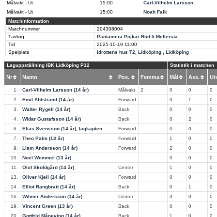
Målvakt - Ut
15:00
Carl-Vilhelm Larsson
Målvakt - Ut
15:00
Noah Falk
Matchinformation
Matchnummer
204308004
Tävling
Pantamera Pojkar Röd 5 Mellersta
Tid
2025-10-19
11:00
Spelplats
Idrottens hus T2, Lidköping , Lidköping
Laguppställning IBK Lidköping P12
Statistik i matchen
Nr
Namn
Pos.
Femma
Mål
Ass.
U
1.
Carl-Vilhelm Larsson (14 år)
Målvakt
2
0
0
0
2.
Emil Ahlstrand (14 år)
Forward
0
1
0
3.
Walter Rygell (14 år)
Back
0
0
0
4.
Widar Gustafsson (14 år)
Back
0
2
0
6.
Elias Svensson (14 år), lagkapten
Forward
0
0
0
7.
Theo Palm (13 år)
Forward
1
0
0
9.
Liam Andersson (14 år)
Forward
2
0
0
10.
Noel Wemmel (13 år)
0
0
0
11.
Olof Sköldgård (14 år)
Center
1
0
0
13.
Oliver Kjell (14 år)
Forward
0
0
0
14.
Elliot Rangbratt (14 år)
Back
0
1
0
16.
Wilmer Andersson (14 år)
Center
3
0
0
19.
Vincent Green (13 år)
Back
0
0
0
20.
Gottfrid Måneving (14 år)
Back
1
0
0