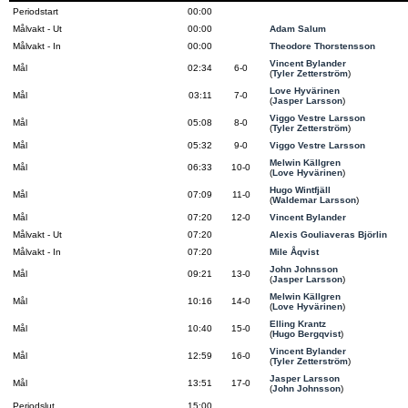
Periodstart
00:00
Målvakt - Ut
00:00
Adam Salum
Målvakt - In
00:00
Theodore Thorstensson
Vincent Bylander
Mål
02:34
6-0
(
Tyler Zetterström
)
Love Hyvärinen
Mål
03:11
7-0
(
Jasper Larsson
)
Viggo Vestre Larsson
Mål
05:08
8-0
(
Tyler Zetterström
)
Mål
05:32
9-0
Viggo Vestre Larsson
Melwin Källgren
Mål
06:33
10-0
(
Love Hyvärinen
)
Hugo Wintfjäll
Mål
07:09
11-0
(
Waldemar Larsson
)
Mål
07:20
12-0
Vincent Bylander
Målvakt - Ut
07:20
Alexis Gouliaveras Björlin
Målvakt - In
07:20
Mile Åqvist
John Johnsson
Mål
09:21
13-0
(
Jasper Larsson
)
Melwin Källgren
Mål
10:16
14-0
(
Love Hyvärinen
)
Elling Krantz
Mål
10:40
15-0
(
Hugo Bergqvist
)
Vincent Bylander
Mål
12:59
16-0
(
Tyler Zetterström
)
Jasper Larsson
Mål
13:51
17-0
(
John Johnsson
)
Periodslut
15:00