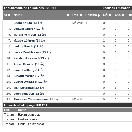
Laguppställning Falköpings IBK P13
Statistik i matchen
Nr
Namn
Pos.
Femma
Mål
Ass.
U
1.
Adam Salum (13 år)
Målvakt
1
0
0
0
4.
Ludwig Öhgren (13 år)
0
0
0
5.
Melvin Pehrson (12 år)
0
0
0
7.
Matteo Löfgren (13 år)
1
0
0
8.
Ludvig Sundh (13 år)
0
0
0
9.
Lucas Fredriksson (13 år)
0
0
0
10.
Xander Horsevad (13 år)
0
0
0
11.
Alfred Munkbo (13 år)
0
0
0
12.
Linus Hallberg (12 år)
0
0
0
13.
Albatrit Morina (12 år)
0
0
0
15.
Gustaf Walander (12 år)
0
0
0
16.
Max Lundblad (13 år)
0
1
0
20.
Leon Jonsson (12 år)
0
0
0
88.
Theodore Thorstensson (12 år)
Målvakt
0
0
0
Ledarstab Falköpings IBK P13
Roll
Namn
Tränare
Håkan Lundblad
Tränare
Kristian Jonsson
Tränare
Linus Thorstensson