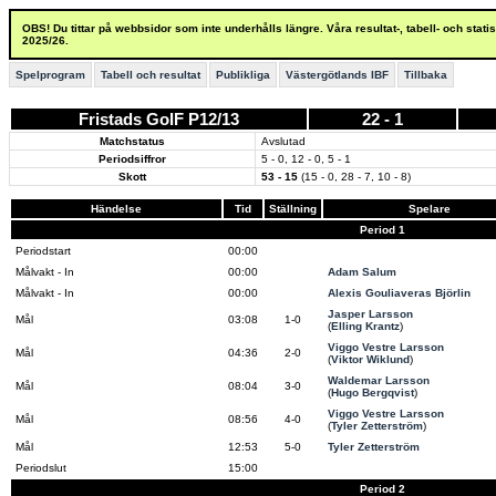
OBS! Du tittar på webbsidor som inte underhålls längre. Våra resultat-, tabell- och stat
2025/26.
Spelprogram
Tabell och resultat
Publikliga
Västergötlands IBF
Tillbaka
Fristads GoIF P12/13
22 - 1
Matchstatus
Avslutad
Periodsiffror
5 - 0, 12 - 0, 5 - 1
Skott
53 - 15
(15 - 0, 28 - 7, 10 - 8)
Händelse
Tid
Ställning
Spelare
Period 1
Periodstart
00:00
Målvakt - In
00:00
Adam Salum
Målvakt - In
00:00
Alexis Gouliaveras Björlin
Jasper Larsson
Mål
03:08
1-0
(
Elling Krantz
)
Viggo Vestre Larsson
Mål
04:36
2-0
(
Viktor Wiklund
)
Waldemar Larsson
Mål
08:04
3-0
(
Hugo Bergqvist
)
Viggo Vestre Larsson
Mål
08:56
4-0
(
Tyler Zetterström
)
Mål
12:53
5-0
Tyler Zetterström
Periodslut
15:00
Period 2