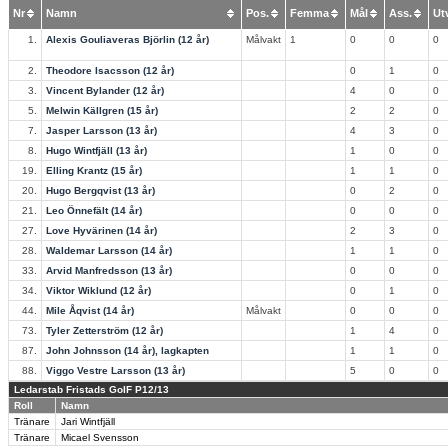
Nr
Namn
Pos.
Femma
Mål
Ass.
U
1.
Alexis Gouliaveras Björlin (12 år)
Målvakt
1
0
0
0
2.
Theodore Isacsson (12 år)
0
1
0
3.
Vincent Bylander (12 år)
4
0
0
5.
Melwin Källgren (15 år)
2
2
0
7.
Jasper Larsson (13 år)
4
3
0
8.
Hugo Wintfjäll (13 år)
1
0
0
19.
Elling Krantz (15 år)
1
1
0
20.
Hugo Bergqvist (13 år)
0
2
0
21.
Leo Önnefält (14 år)
0
0
0
27.
Love Hyvärinen (14 år)
2
3
0
28.
Waldemar Larsson (14 år)
1
1
0
33.
Arvid Manfredsson (13 år)
0
0
0
34.
Viktor Wiklund (12 år)
0
1
0
44.
Mile Åqvist (14 år)
Målvakt
0
0
0
73.
Tyler Zetterström (12 år)
1
4
0
87.
John Johnsson (14 år), lagkapten
1
1
0
88.
Viggo Vestre Larsson (13 år)
5
0
0
Ledarstab Fristads GoIF P12/13
Roll
Namn
Tränare
Jari Wintfjäll
Tränare
Micael Svensson