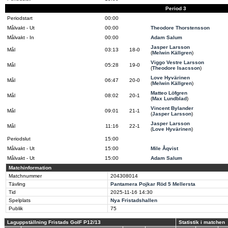
Period 3
Periodstart
00:00
Målvakt - Ut
00:00
Theodore Thorstensson
Målvakt - In
00:00
Adam Salum
Jasper Larsson
Mål
03:13
18-0
(
Melwin Källgren
)
Viggo Vestre Larsson
Mål
05:28
19-0
(
Theodore Isacsson
)
Love Hyvärinen
Mål
06:47
20-0
(
Melwin Källgren
)
Matteo Löfgren
Mål
08:02
20-1
(
Max Lundblad
)
Vincent Bylander
Mål
09:01
21-1
(
Jasper Larsson
)
Jasper Larsson
Mål
11:16
22-1
(
Love Hyvärinen
)
Periodslut
15:00
Målvakt - Ut
15:00
Mile Åqvist
Målvakt - Ut
15:00
Adam Salum
Matchinformation
Matchnummer
204308014
Tävling
Pantamera Pojkar Röd 5 Mellersta
Tid
2025-11-16
14:30
Spelplats
Nya Fristadshallen
Publik
75
Laguppställning Fristads GoIF P12/13
Statistik i matchen