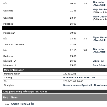
Tila Helin
Mål
10:57
3-3
(
Alva Artell
)
Meja Törnbe
Utvisning
11:46
(Otillåten tr
Molly Odee
Utvisning
13:44
(Otillåten tr
Periodslut
15:00
Periodstart
00:00
Signe Wenn
Mål
03:35
3-4
(
Alva Artell
)
Time Out - Hemma
07:08
Tila Helin
Mål
12:15
3-5
(
Alva Artell
)
Periodslut
15:00
Målvakt - Ut
15:00
Clara Hall
Målvakt - Ut
15:00
Sara Söder
Matchinformation
Matchnummer
141401085
Tävling
Pantamera F Röd Norra -10
Tid
2026-03-07
16:00
Spelplats
Norrahammars Sporthall , Norraham
Laguppställning Månsarps IBK F10-11
Nr
Namn
10.
Amalia Palm (15 år)