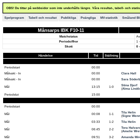
OBS! Du tittar på webbsidor som inte underhålls längre. Våra resultat-, tabell- och stat
Spelprogram
Tabell och resultat
Publikliga
Poängliga
MV-statistik
Småland Bl
Månsarps IBK F10-11
Matchstatus
Av
Periodsiffror
1 -
Skott
0 
Händelse
Tid
Ställning
Periodstart
00:00
Målvakt - In
00:00
Clara Hall
Målvakt - In
00:00
Sara Söder
Stina Djerf
Mål
13:15
1-0
(
Alma Lindé
Periodslut
15:00
Periodstart
00:00
Tila Helin
Mål
00:08
1-1
(
Signe Wen
Mål
03:33
1-2
Tila Helin
Tora Halvar
Mål
06:45
2-2
(
Amelie Wret
Mål
09:51
3-2
Amanda Mir