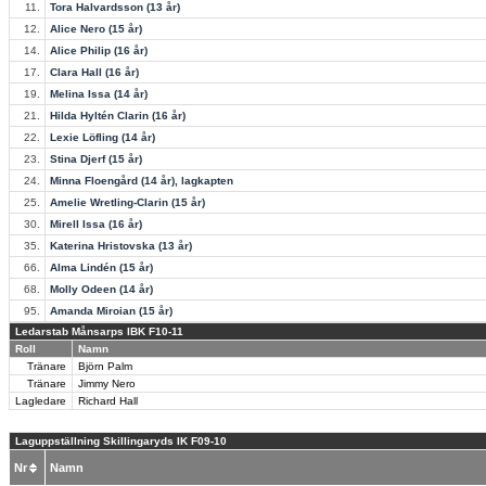
11.
Tora Halvardsson (13 år)
12.
Alice Nero (15 år)
14.
Alice Philip (16 år)
17.
Clara Hall (16 år)
19.
Melina Issa (14 år)
21.
Hilda Hyltén Clarin (16 år)
22.
Lexie Löfling (14 år)
23.
Stina Djerf (15 år)
24.
Minna Floengård (14 år), lagkapten
25.
Amelie Wretling-Clarin (15 år)
30.
Mirell Issa (16 år)
35.
Katerina Hristovska (13 år)
66.
Alma Lindén (15 år)
68.
Molly Odeen (14 år)
95.
Amanda Miroian (15 år)
Ledarstab Månsarps IBK F10-11
Roll
Namn
Tränare
Björn Palm
Tränare
Jimmy Nero
Lagledare
Richard Hall
Laguppställning Skillingaryds IK F09-10
Nr
Namn