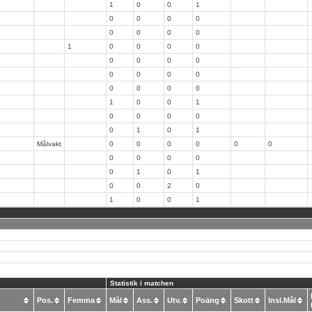
1
0
0
1
0
0
0
0
0
0
0
0
1
0
0
0
0
0
0
0
0
0
0
0
0
0
0
0
0
1
0
0
1
0
0
0
0
0
1
0
1
Målvakt
0
0
0
0
0
0
0
0
0
0
0
1
0
1
0
0
2
0
1
0
0
1
Statistik i matchen
Pos.
Femma
Mål
Ass.
Utv.
Poäng
Skott
Insl.Mål