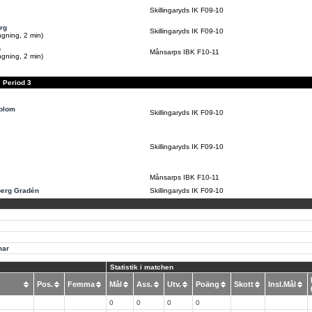
Skillingaryds IK F09-10
rg
Skillingaryds IK F09-10
ängning, 2 min)
n
Månsarps IBK F10-11
ängning, 2 min)
Period 3
blom
Skillingaryds IK F09-10
Skillingaryds IK F09-10
Månsarps IBK F10-11
berg Gradén
Skillingaryds IK F09-10
mar
Statistik i matchen
Pos.
Femma
Mål
Ass.
Utv.
Poäng
Skott
Insl.Mål
0
0
0
0