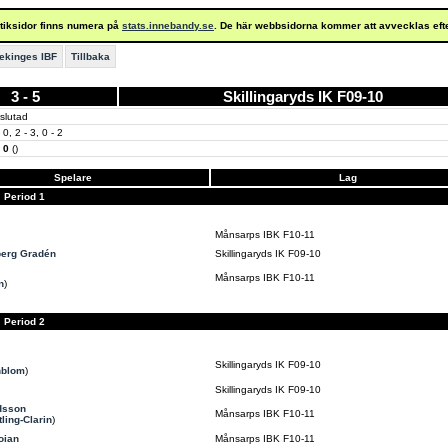
istiksidor finns numera på
stats.innebandy.se
. De här webbsidorna kommer att avvecklas eft
ekinges IBF
Tillbaka
3 - 5
Skillingaryds IK F09-10
slutad
 0, 2 - 3, 0 - 2
- 0
()
Spelare
Lag
Period 1
Månsarps IBK F10-11
berg Gradén
Skillingaryds IK F09-10
Månsarps IBK F10-11
n
)
Period 2
Skillingaryds IK F09-10
nblom
)
Skillingaryds IK F09-10
dsson
Månsarps IBK F10-11
ling-Clarin
)
oian
Månsarps IBK F10-11