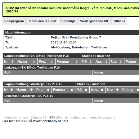
OBS! Du tittar på webbsidor som inte underhålls längre. Våra resultat-, tabell- och stat
2025/26.
Spelprogram
Tabell och resultat
Publikliga
Västergötlands IBF
Tillbaka
Matchinformation
Tävling
Pojkar Grön Fortsättning Grupp 7
Tid
2025-11-16
12:00
Spelplats
Älvhögsborg, Entréhallen, Trollhättan
Laguppställning IBK Elfhög Trollhättan P16
Statistik i matchen
Nr
Namn
Pos.
Femma
Mål
Ass.
Utv.
Poän
Ledarstab IBK Elfhög Trollhättan P16
Roll
Namn
Laguppställning Grästorps IBK P15-16
Statistik i matchen
Nr
Namn
Pos.
Femma
Mål
Ass.
Utv.
Poäng
Ledarstab Grästorps IBK P15-16
Roll
Namn
Informationen ovan hämtas från iBIS (Svensk Innebandys Informationssystem)
Läs mer om iBIS på www.innebandy.se/ibis