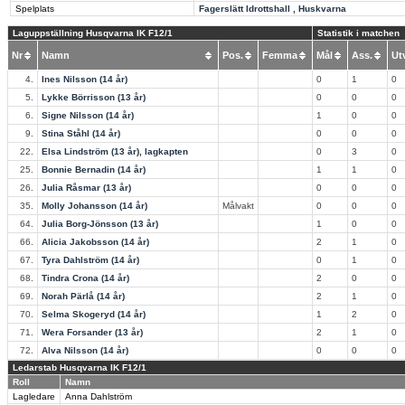
Spelplats
Fagerslätt Idrottshall , Huskvarna
Laguppställning Husqvarna IK F12/1
Statistik i matchen
Nr
Namn
Pos.
Femma
Mål
Ass.
U
4.
Ines Nilsson (14 år)
0
1
0
5.
Lykke Börrisson (13 år)
0
0
0
6.
Signe Nilsson (14 år)
1
0
0
9.
Stina Ståhl (14 år)
0
0
0
22.
Elsa Lindström (13 år), lagkapten
0
3
0
25.
Bonnie Bernadin (14 år)
1
1
0
26.
Julia Råsmar (13 år)
0
0
0
35.
Molly Johansson (14 år)
Målvakt
0
0
0
64.
Julia Borg-Jönsson (13 år)
1
0
0
66.
Alicia Jakobsson (14 år)
2
1
0
67.
Tyra Dahlström (14 år)
0
1
0
68.
Tindra Crona (14 år)
2
0
0
69.
Norah Pärlå (14 år)
2
1
0
70.
Selma Skogeryd (14 år)
1
2
0
71.
Wera Forsander (13 år)
2
1
0
72.
Alva Nilsson (14 år)
0
0
0
Ledarstab Husqvarna IK F12/1
Roll
Namn
Lagledare
Anna Dahlström