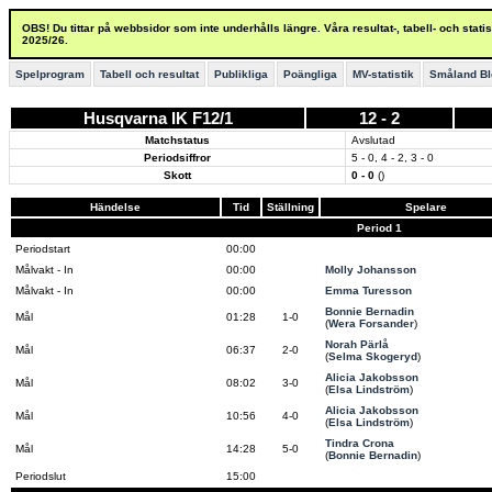
OBS! Du tittar på webbsidor som inte underhålls längre. Våra resultat-, tabell- och stat
2025/26.
Spelprogram
Tabell och resultat
Publikliga
Poängliga
MV-statistik
Småland Bl
Husqvarna IK F12/1
12 - 2
Matchstatus
Avslutad
Periodsiffror
5 - 0, 4 - 2, 3 - 0
Skott
0 - 0
()
Händelse
Tid
Ställning
Spelare
Period 1
Periodstart
00:00
Målvakt - In
00:00
Molly Johansson
Målvakt - In
00:00
Emma Turesson
Bonnie Bernadin
Mål
01:28
1-0
(
Wera Forsander
)
Norah Pärlå
Mål
06:37
2-0
(
Selma Skogeryd
)
Alicia Jakobsson
Mål
08:02
3-0
(
Elsa Lindström
)
Alicia Jakobsson
Mål
10:56
4-0
(
Elsa Lindström
)
Tindra Crona
Mål
14:28
5-0
(
Bonnie Bernadin
)
Periodslut
15:00