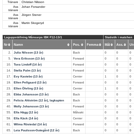
Tränare
Christian Nilsson
Ass
Johan Forsander
tränare
Ass
Jörgen Stener
tränare
Ass
Martin Skogeryd
tränare
Laguppställning Månsarps IBK F12-13/1
Statistik i matchen
Nr
Namn
Pos.
Femma
Mål
Ass.
U
2.
Julia Nilsson (13 år)
Back
0
0
0
5.
Vera Eriksson (13 år)
Forward
0
0
0
10.
Tuva Lindoff (14 år)
Forward
0
0
0
14.
Stella Palm (13 år)
Forward
0
0
0
17.
Evy Kastebo (13 år)
Center
1
0
0
19.
Ellen Pellgaard (13 år)
Forward
0
0
0
23.
Ellen Öhrling (13 år)
Center
1
0
0
28.
Ebba Johansson (13 år)
Back
0
0
0
29.
Felicia Ahlström (12 år), lagkapten
Back
0
0
0
40.
Molly Johansson (13 år)
Forward
0
0
0
55.
Ella Hägg (12 år)
Målvakt
0
0
0
59.
Ella Käck (14 år)
Center
0
0
0
61.
Wilma Röstedal (14 år)
Forward
0
0
0
65.
Leia Paulsson-Gutegård (12 år)
Back
0
0
0