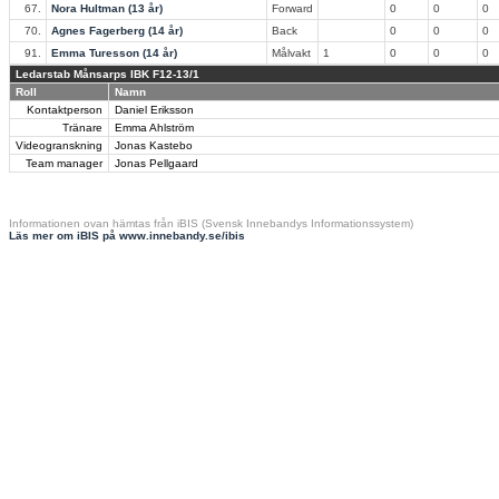
67.
Nora Hultman (13 år)
Forward
0
0
0
70.
Agnes Fagerberg (14 år)
Back
0
0
0
91.
Emma Turesson (14 år)
Målvakt
1
0
0
0
Ledarstab Månsarps IBK F12-13/1
Roll
Namn
Kontaktperson
Daniel Eriksson
Tränare
Emma Ahlström
Videogranskning
Jonas Kastebo
Team manager
Jonas Pellgaard
Informationen ovan hämtas från iBIS (Svensk Innebandys Informationssystem)
Läs mer om iBIS på www.innebandy.se/ibis