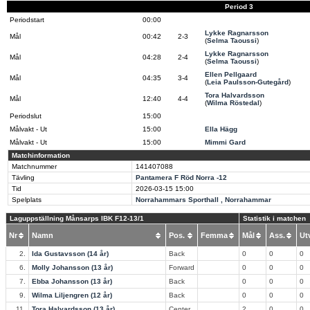
Period 3
Periodstart
00:00
Lykke Ragnarsson
Mål
00:42
2-3
(
Selma Taoussi
)
Lykke Ragnarsson
Mål
04:28
2-4
(
Selma Taoussi
)
Ellen Pellgaard
Mål
04:35
3-4
(
Leia Paulsson-Gutegård
)
Tora Halvardsson
Mål
12:40
4-4
(
Wilma Röstedal
)
Periodslut
15:00
Målvakt - Ut
15:00
Ella Hägg
Målvakt - Ut
15:00
Mimmi Gard
Matchinformation
Matchnummer
141407088
Tävling
Pantamera F Röd Norra -12
Tid
2026-03-15
15:00
Spelplats
Norrahammars Sporthall , Norrahammar
Laguppställning Månsarps IBK F12-13/1
Statistik i matchen
Nr
Namn
Pos.
Femma
Mål
Ass.
U
2.
Ida Gustavsson (14 år)
Back
0
0
0
6.
Molly Johansson (13 år)
Forward
0
0
0
7.
Ebba Johansson (13 år)
Back
0
0
0
9.
Wilma Liljengren (12 år)
Back
0
0
0
11.
Tora Halvardsson (13 år)
Center
2
0
0