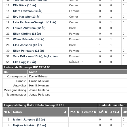
12.
Ella Käck (14 år)
Center
0
0
0
15.
Clara Hvitman (13 år)
Forward
0
0
0
17.
Evy Kastebo (13 år)
Center
0
1
0
19.
Leia Paulsson-Gutegård (12 år)
Center
0
1
0
20.
Felicia Ahlström (12 år)
Back
0
0
0
21.
Ellen Öhrling (13 år)
Forward
0
0
0
23.
Wilma Röstedal (14 år)
Forward
0
1
0
28.
Elsa Jonsson (12 år)
Back
1
1
0
30.
Ellen Pellgaard (13 år)
Forward
1
0
0
32.
Vera Eriksson (13 år), lagkapten
Forward
0
0
0
55.
Ella Hägg (12 år)
Målvakt
1
0
0
0
Ledarstab Månsarps IBK F12-13/1
Roll
Namn
Kontaktperson
Daniel Eriksson
Tränare
Emma Ahlström
Analytiker
Henrik Hvitman
Videogranskning
Jonas Kastebo
Team manager
Jonas Pellgaard
Laguppställning Östra SK/Jönköping IK F12
Statistik i matchen
Nr
Namn
Pos.
Femma
Mål
Ass.
U
3.
Isabell Jangeby (15 år)
0
0
0
4.
Majken Ahlström (13 år)
0
0
0