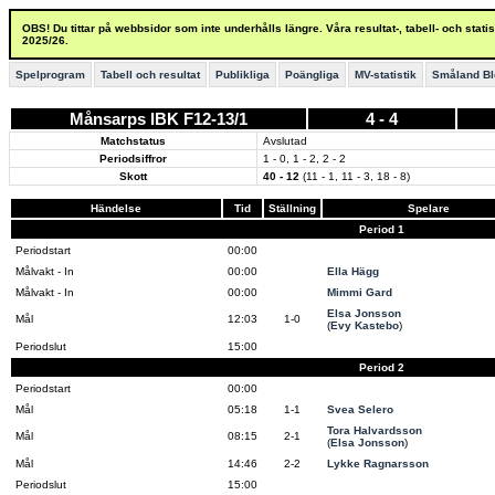
OBS! Du tittar på webbsidor som inte underhålls längre. Våra resultat-, tabell- och stat
2025/26.
Spelprogram
Tabell och resultat
Publikliga
Poängliga
MV-statistik
Småland Bl
Månsarps IBK F12-13/1
4 - 4
Matchstatus
Avslutad
Periodsiffror
1 - 0, 1 - 2, 2 - 2
Skott
40 - 12
(11 - 1, 11 - 3, 18 - 8)
Händelse
Tid
Ställning
Spelare
Period 1
Periodstart
00:00
Målvakt - In
00:00
Ella Hägg
Målvakt - In
00:00
Mimmi Gard
Elsa Jonsson
Mål
12:03
1-0
(
Evy Kastebo
)
Periodslut
15:00
Period 2
Periodstart
00:00
Mål
05:18
1-1
Svea Selero
Tora Halvardsson
Mål
08:15
2-1
(
Elsa Jonsson
)
Mål
14:46
2-2
Lykke Ragnarsson
Periodslut
15:00