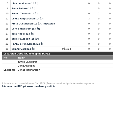
5.
Lisa Lundqvist (14 år)
0
0
0
6.
Svea Selero (14 år)
1
0
0
10.
Selma Taoussi (14 år)
0
2
0
12.
Lykke Ragnarsson (14 år)
3
0
0
13.
Freja Gustafsson (15 år), lagkapten
0
0
0
15.
Vera Sandström (13 år)
0
0
0
17.
Tora Rosell (13 år)
0
0
0
18.
Julie Paulsson (15 år)
0
0
0
21.
Fanny Sirén Lemon (13 år)
0
0
0
30.
Mimmi Gard (14 år)
Målvakt
0
0
0
Ledarstab Östra SK/Jönköping IK F12
Roll
Namn
Emilia Ljunggren
John Ahlström
Lagledare
Jonas Ragnarsson
Informationen ovan hämtas från iBIS (Svensk Innebandys Informationssystem)
Läs mer om iBIS på www.innebandy.se/ibis