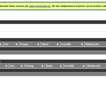
istiksidor finns numera på
stats.innebandy.se
. De här webbsidorna kommer att avvecklas eft
Utv.
Poäng
Skott
Insl.Mål
Räddn.(%)
n
.
Utv.
Poäng
Skott
Insl.Mål
Räddn.(%)