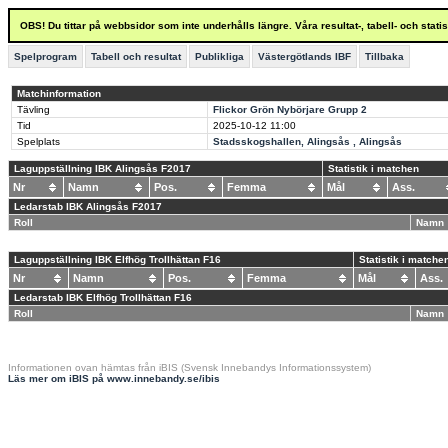
OBS! Du tittar på webbsidor som inte underhålls längre. Våra resultat-, tabell- och stat
Spelprogram
Tabell och resultat
Publikliga
Västergötlands IBF
Tillbaka
Matchinformation
Tävling
Flickor Grön Nybörjare Grupp 2
Tid
2025-10-12
11:00
Spelplats
Stadsskogshallen, Alingsås , Alingsås
Laguppställning IBK Alingsås F2017
Statistik i matchen
Nr
Namn
Pos.
Femma
Mål
Ass.
Ledarstab IBK Alingsås F2017
Roll
Namn
Laguppställning IBK Elfhög Trollhättan F16
Statistik i matche
Nr
Namn
Pos.
Femma
Mål
Ass
Ledarstab IBK Elfhög Trollhättan F16
Roll
Namn
Informationen ovan hämtas från iBIS (Svensk Innebandys Informationssystem)
Läs mer om iBIS på www.innebandy.se/ibis