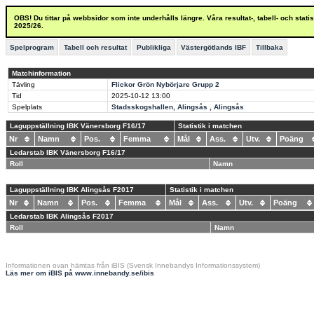
OBS! Du tittar på webbsidor som inte underhålls längre. Våra resultat-, tabell- och stat
2025/26.
Spelprogram
Tabell och resultat
Publikliga
Västergötlands IBF
Tillbaka
Matchinformation
Tävling
Flickor Grön Nybörjare Grupp 2
Tid
2025-10-12
13:00
Spelplats
Stadsskogshallen, Alingsås , Alingsås
Laguppställning IBK Vänersborg F16/17
Statistik i matchen
Nr
Namn
Pos.
Femma
Mål
Ass.
Utv.
Poäng
Ledarstab IBK Vänersborg F16/17
Roll
Namn
Laguppställning IBK Alingsås F2017
Statistik i matchen
Nr
Namn
Pos.
Femma
Mål
Ass.
Utv.
Poäng
Ledarstab IBK Alingsås F2017
Roll
Namn
Informationen ovan hämtas från iBIS (Svensk Innebandys Informationssystem)
Läs mer om iBIS på www.innebandy.se/ibis