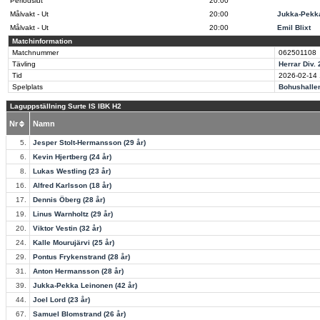
Periodslut
20:00
Målvakt - Ut
20:00
Jukka-Pekk
Målvakt - Ut
20:00
Emil Blixt
Matchinformation
Matchnummer
062501108
Tävling
Herrar Div. 
Tid
2026-02-14
Spelplats
Bohushalle
Laguppställning Surte IS IBK H2
Nr
Namn
5.
Jesper Stolt-Hermansson (29 år)
6.
Kevin Hjertberg (24 år)
8.
Lukas Westling (23 år)
16.
Alfred Karlsson (18 år)
17.
Dennis Öberg (28 år)
19.
Linus Warnholtz (29 år)
20.
Viktor Vestin (32 år)
24.
Kalle Mourujärvi (25 år)
29.
Pontus Frykenstrand (28 år)
31.
Anton Hermansson (28 år)
39.
Jukka-Pekka Leinonen (42 år)
44.
Joel Lord (23 år)
67.
Samuel Blomstrand (26 år)