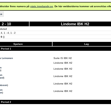
istiksidor finns numera på
stats.innebandy.se
. De här webbsidorna kommer att avvecklas eft
ka
2 - 10
Lindome IBK H2
slutad
 4, 1 - 4, 1 - 2
- 0
()
Spelare
Lag
Period 1
a Leinonen
Surte IS IBK H2
Lindome IBK H2
on
Lindome IBK H2
h
)
on
Lindome IBK H2
hed
)
Lindome IBK H2
ntsson
)
on
Lindome IBK H2
on
)
Period 2