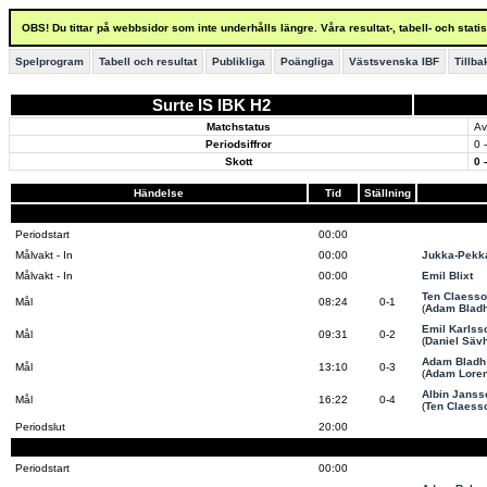
OBS! Du tittar på webbsidor som inte underhålls längre. Våra resultat-, tabell- och stat
Spelprogram
Tabell och resultat
Publikliga
Poängliga
Västsvenska IBF
Tillba
Surte IS IBK H2
Matchstatus
Av
Periodsiffror
0 -
Skott
0 
Händelse
Tid
Ställning
Periodstart
00:00
Målvakt - In
00:00
Jukka-Pekk
Målvakt - In
00:00
Emil Blixt
Ten Claess
Mål
08:24
0-1
(
Adam Blad
Emil Karlss
Mål
09:31
0-2
(
Daniel Säv
Adam Bladh
Mål
13:10
0-3
(
Adam Lore
Albin Janss
Mål
16:22
0-4
(
Ten Claess
Periodslut
20:00
Periodstart
00:00