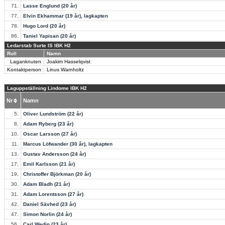
71.
Lasse Englund (20 år)
77.
Elvin Ekhammar (19 år), lagkapten
78.
Hugo Lord (20 år)
86.
Taniel Yapisan (20 år)
Ledarstab Surte IS IBK H2
Roll
Namn
Laganknuten
Joakim Hasselqvist
Kontaktperson
Linus Warnholtz
Laguppställning Lindome IBK H2
Nr
Namn
5.
Oliver Lundström (22 år)
8.
Adam Ryberg (23 år)
10.
Oscar Larsson (27 år)
11.
Marcus Löfwander (30 år), lagkapten
13.
Gustav Andersson (24 år)
17.
Emil Karlsson (21 år)
19.
Christoffer Björkman (20 år)
30.
Adam Bladh (21 år)
31.
Adam Lorentsson (27 år)
42.
Daniel Sävhed (23 år)
47.
Simon Norlin (24 år)
56.
Carl Wedin (23 år)