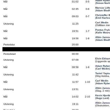
Adam Ryber
Mål
01:02
0-5
(
Simon Norl
Marcus Löf
Mål
02:35
0-6
(
Adam Blad
Christoffer
Mål
09:03
0-7
(
Emil Karls
Carl Wedin
Utvisning
11:25
(Otillåten tr
Pontus Fryk
Mål
19:51
1-7
(
Kalle Mouru
Albin Janss
Mål
19:56
1-8
(
Adam Blad
Periodslut
20:00
Periodstart
00:00
Elvin Ekha
Utvisning
07:09
(Liggande sp
Adam Ryber
Mål
08:58
1-9
(
Carl Wedin
)
Taniel Yapi
Utvisning
11:42
(Hög klubba,
Carl Wedin
Mål
11:57
1-10
(
Adam Rybe
Albin Janss
Utvisning
13:51
(Slag, 2 min)
Kevin Hjert
Mål
14:02
2-10
(
Hugo Lord
)
Albin Janss
Utvisning
19:11
(Obstruktion,