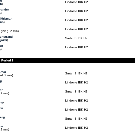
g
Lindome IBK H2
in
)
wander
Lindome IBK H2
h
)
 Björkman
Lindome IBK H2
son
)
Lindome IBK H2
ängning, 2 min)
enstrand
Surte IS IBK H2
järvi
)
on
Lindome IBK H2
h
)
Period 3
mmar
Surte IS IBK H2
el, 2 min)
g
Lindome IBK H2
san
Surte IS IBK H2
 2 min)
Lindome IBK H2
rg
)
on
Lindome IBK H2
berg
Surte IS IBK H2
on
Lindome IBK H2
 2 min)