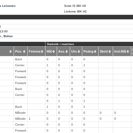
a Leinonen
Surte IS IBK H2
Lindome IBK H2
2
13:00
n , Bohus
Statistik i matchen
Pos.
Femma
Mål
Ass.
Utv.
Poäng
Skott
Insl.Mål
Back
0
0
0
0
Center
1
0
0
1
Forward
0
0
0
0
Forward
0
0
0
0
Forward
0
0
0
0
Back
0
0
0
0
Center
0
0
0
0
0
1
0
1
Back
1
0
0
1
Målvakt
0
0
0
0
0
0
Målvakt
1
0
0
0
0
0
0
Center
0
0
0
0
Forward
0
0
0
0