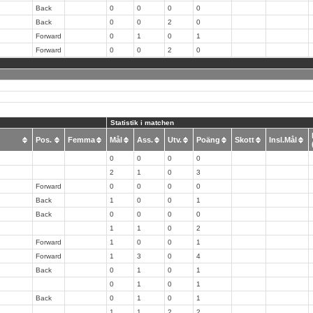
Back
0
0
0
0
Back
0
0
2
0
Forward
0
1
0
1
Forward
0
0
2
0
Statistik i matchen
Pos.
Femma
Mål
Ass.
Utv.
Poäng
Skott
Insl.Mål
0
0
0
0
2
1
0
3
Forward
0
0
0
0
Back
1
0
0
1
Back
0
0
0
0
1
1
0
2
Forward
1
0
0
1
Forward
1
3
0
4
Back
0
1
0
1
0
1
0
1
Back
0
1
0
1
1
1
2
2