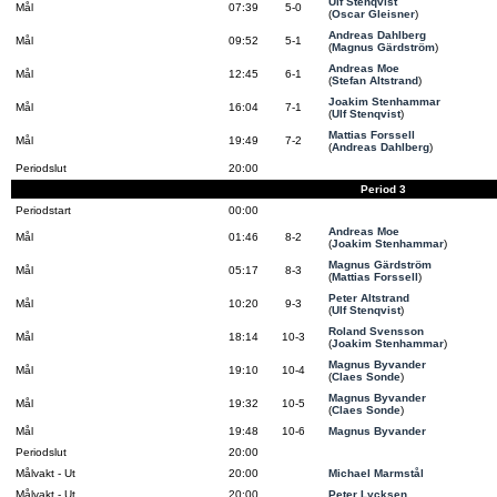
Ulf Stenqvist
Mål
07:39
5-0
(
Oscar Gleisner
)
Andreas Dahlberg
Mål
09:52
5-1
(
Magnus Gärdström
)
Andreas Moe
Mål
12:45
6-1
(
Stefan Altstrand
)
Joakim Stenhammar
Mål
16:04
7-1
(
Ulf Stenqvist
)
Mattias Forssell
Mål
19:49
7-2
(
Andreas Dahlberg
)
Periodslut
20:00
Period 3
Periodstart
00:00
Andreas Moe
Mål
01:46
8-2
(
Joakim Stenhammar
)
Magnus Gärdström
Mål
05:17
8-3
(
Mattias Forssell
)
Peter Altstrand
Mål
10:20
9-3
(
Ulf Stenqvist
)
Roland Svensson
Mål
18:14
10-3
(
Joakim Stenhammar
)
Magnus Byvander
Mål
19:10
10-4
(
Claes Sonde
)
Magnus Byvander
Mål
19:32
10-5
(
Claes Sonde
)
Mål
19:48
10-6
Magnus Byvander
Periodslut
20:00
Målvakt - Ut
20:00
Michael Marmstål
Målvakt - Ut
20:00
Peter Lycksen