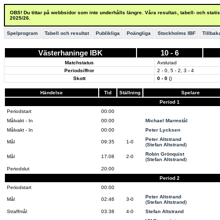
OBS! Du tittar på webbsidor som inte underhålls längre. Våra resultat-, tabell- och stat
2025/26.
Spelprogram
Tabell och resultat
Publikliga
Poängliga
Stockholms IBF
Tillbak
Västerhaninge IBK
10 - 6
Matchstatus
Avslutad
Periodsiffror
2 - 0, 5 - 2, 3 - 4
Skott
0 - 0
()
Händelse
Tid
Ställning
Spelare
Period 1
Periodstart
00:00
Målvakt - In
00:00
Michael Marmstål
Målvakt - In
00:00
Peter Lycksen
Peter Altstrand
Mål
09:35
1-0
(
Stefan Altstrand
)
Robin Grönquist
Mål
17:08
2-0
(
Stefan Altstrand
)
Periodslut
20:00
Period 2
Periodstart
00:00
Peter Altstrand
Mål
02:46
3-0
(
Stefan Altstrand
)
Straffmål
03:38
4-0
Stefan Altstrand