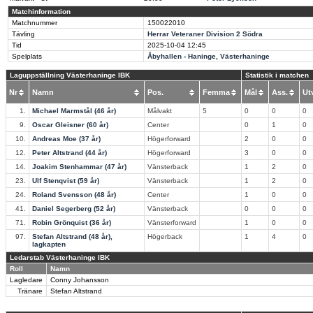
Matchinformation
Matchnummer
150022010
Tävling
Herrar Veteraner Division 2 Södra
Tid
2025-10-04
12:45
Spelplats
Åbyhallen - Haninge, Västerhaninge
Laguppställning Västerhaninge IBK
Statistik i matchen
Nr
Namn
Pos.
Femma
Mål
Ass.
U
1.
Michael Marmstål (46 år)
Målvakt
5
0
0
0
9.
Oscar Gleisner (60 år)
Center
0
1
0
10.
Andreas Moe (37 år)
Högerforward
2
0
0
12.
Peter Altstrand (44 år)
Högerforward
3
0
0
14.
Joakim Stenhammar (47 år)
Vänsterback
1
2
0
23.
Ulf Stenqvist (59 år)
Vänsterback
1
2
0
24.
Roland Svensson (48 år)
Center
1
0
0
41.
Daniel Segerberg (52 år)
Vänsterback
0
0
0
71.
Robin Grönquist (36 år)
Vänsterforward
1
0
0
97.
Stefan Altstrand (48 år),
Högerback
1
4
0
lagkapten
Ledarstab Västerhaninge IBK
Roll
Namn
Lagledare
Conny Johansson
Tränare
Stefan Altstrand