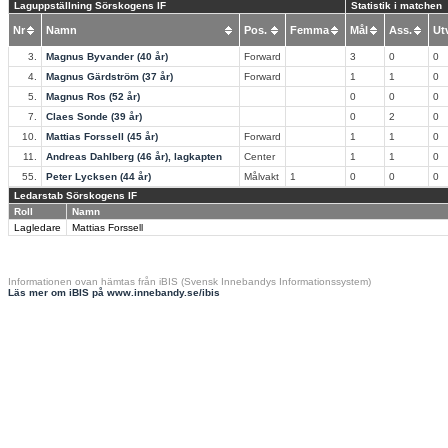
Laguppställning Sörskogens IF
Statistik i matchen
Nr
Namn
Pos.
Femma
Mål
Ass.
U
3.
Magnus Byvander (40 år)
Forward
3
0
0
4.
Magnus Gärdström (37 år)
Forward
1
1
0
5.
Magnus Ros (52 år)
0
0
0
7.
Claes Sonde (39 år)
0
2
0
10.
Mattias Forssell (45 år)
Forward
1
1
0
11.
Andreas Dahlberg (46 år), lagkapten
Center
1
1
0
55.
Peter Lycksen (44 år)
Målvakt
1
0
0
0
Ledarstab Sörskogens IF
Roll
Namn
Lagledare
Mattias Forssell
Informationen ovan hämtas från iBIS (Svensk Innebandys Informationssystem)
Läs mer om iBIS på www.innebandy.se/ibis