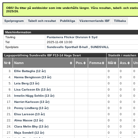
OBS! Du tittar på webbsidor som inte underhålls längre. Våra resultat-, tabell- och stat
2025/26.
Spelprogram
Tabell och resultat
Publikliga
Västernorrlands IBF
Tillbaka
Matchinformation
Tävling
Pantamera Flickor Division 6 Syd
Tid
2025-11-08
13:00
Spelplats
Sundsvalls Sporthall B-hall , SUNDSVALL
Laguppställning Sundsvalls IBF F13-14 Haga Svart
Statistik i matchen
Nr
Namn
Pos.
Femma
Mål
Ass.
U
3.
Ellie Battaglia (12 år)
0
0
0
4.
Hanna Bengtsson (13 år)
0
0
0
5.
Leia Berg (13 år)
0
0
0
9.
Lisa Carlsson Ek (13 år)
0
0
0
16.
Irmelin Hägg Sehlin (13 år)
0
0
0
17.
Harriet Karlsson (13 år)
0
0
0
19.
Penny Lindberg (13 år)
0
0
0
21.
Elsa Larsson (13 år)
0
0
0
22.
Alma Masoe (12 år)
0
0
0
24.
Clara Melin Bhy (13 år)
0
0
0
27.
Maja Sondell (12 år)
0
0
0