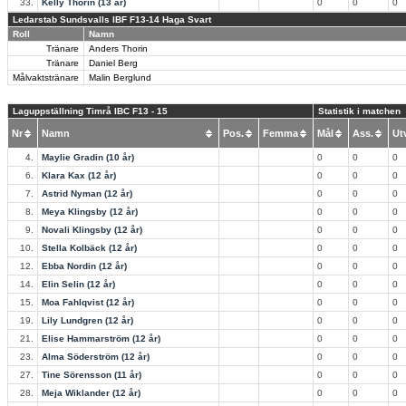
33.
Kelly Thorin (13 år)
0
0
0
Ledarstab Sundsvalls IBF F13-14 Haga Svart
Roll
Namn
Tränare
Anders Thorin
Tränare
Daniel Berg
Målvaktstränare
Malin Berglund
Laguppställning Timrå IBC F13 - 15
Statistik i matchen
Nr
Namn
Pos.
Femma
Mål
Ass.
U
4.
Maylie Gradin (10 år)
0
0
0
6.
Klara Kax (12 år)
0
0
0
7.
Astrid Nyman (12 år)
0
0
0
8.
Meya Klingsby (12 år)
0
0
0
9.
Novali Klingsby (12 år)
0
0
0
10.
Stella Kolbäck (12 år)
0
0
0
12.
Ebba Nordin (12 år)
0
0
0
14.
Elin Selin (12 år)
0
0
0
15.
Moa Fahlqvist (12 år)
0
0
0
19.
Lily Lundgren (12 år)
0
0
0
21.
Elise Hammarström (12 år)
0
0
0
23.
Alma Söderström (12 år)
0
0
0
27.
Tine Sörensson (11 år)
0
0
0
28.
Meja Wiklander (12 år)
0
0
0