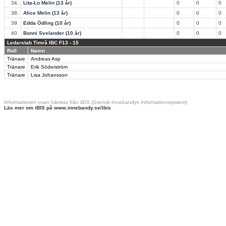
34.
Lita-Lo Melin (13 år)
0
0
0
38.
Alice Melin (13 år)
0
0
0
39.
Edda Ödling (10 år)
0
0
0
40.
Bonni Svelander (10 år)
0
0
0
Ledarstab Timrå IBC F13 - 15
Roll
Namn
Tränare
Andreas Asp
Tränare
Erik Söderström
Tränare
Lisa Johansson
Informationen ovan hämtas från iBIS (Svensk Innebandys Informationssystem)
Läs mer om iBIS på www.innebandy.se/ibis