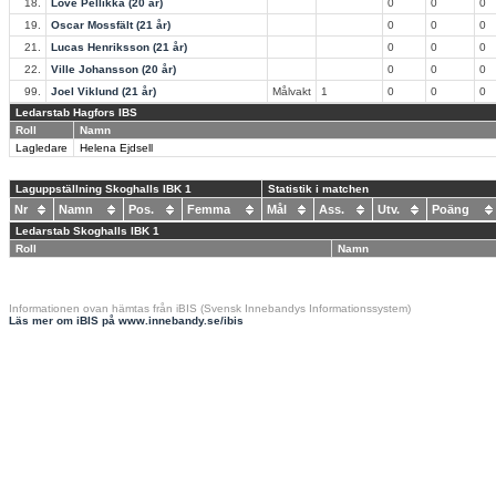
18.
Love Pellikka (20 år)
0
0
0
19.
Oscar Mossfält (21 år)
0
0
0
21.
Lucas Henriksson (21 år)
0
0
0
22.
Ville Johansson (20 år)
0
0
0
99.
Joel Viklund (21 år)
Målvakt
1
0
0
0
Ledarstab Hagfors IBS
Roll
Namn
Lagledare
Helena Ejdsell
Laguppställning Skoghalls IBK 1
Statistik i matchen
Nr
Namn
Pos.
Femma
Mål
Ass.
Utv.
Poäng
Ledarstab Skoghalls IBK 1
Roll
Namn
Informationen ovan hämtas från iBIS (Svensk Innebandys Informationssystem)
Läs mer om iBIS på www.innebandy.se/ibis