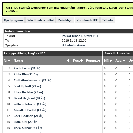
OBS! Du tittar på webbsidor som inte underhålls längre. Våra resultat-, tabell- och stat
2025/26.
Spelprogram
Tabell och resultat
Publikliga
Värmlands IBF
Tillbaka
Matchinformation
Tävling
Pojkar Klass B Östra P11
Tid
2016-11-13
12:00
Spelplats
Uddeholm Arena
Laguppställning Hagfors IBS
Statistik i matchen
Nr
Namn
Pos.
Femma
Mål
Ass.
U
2.
Arvid Levin (21 år)
0
0
0
3.
Alvin Ehn (21 år)
0
0
0
4.
Emil Abrahamsson (21 år)
0
0
0
5.
Joel Ejdsell (21 år)
0
0
0
8.
Elias Hedelin (20 år)
0
0
0
9.
David Haglund (20 år)
0
0
0
10.
William Nilsson (21 år)
0
0
0
11.
Abdullah Fadhil (21 år)
0
0
0
12.
Joel Flodman (21 år)
0
0
0
15.
Liam Kihl (20 år)
0
0
0
16.
Theo Alphov (21 år)
0
0
0