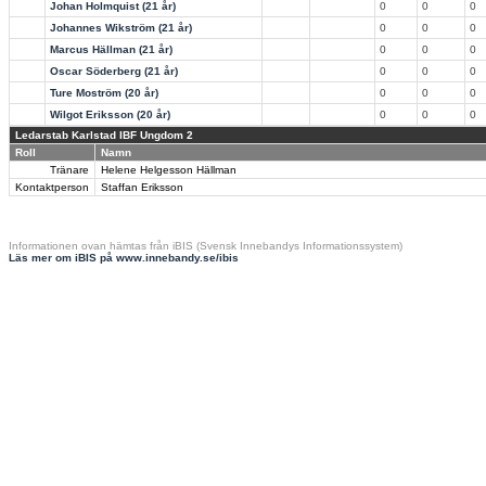
Johan Holmquist (21 år)
0
0
0
Johannes Wikström (21 år)
0
0
0
Marcus Hällman (21 år)
0
0
0
Oscar Söderberg (21 år)
0
0
0
Ture Moström (20 år)
0
0
0
Wilgot Eriksson (20 år)
0
0
0
Ledarstab Karlstad IBF Ungdom 2
Roll
Namn
Tränare
Helene Helgesson Hällman
Kontaktperson
Staffan Eriksson
Informationen ovan hämtas från iBIS (Svensk Innebandys Informationssystem)
Läs mer om iBIS på www.innebandy.se/ibis