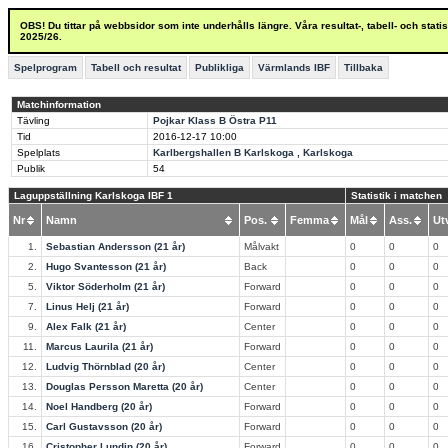
OBS! Du tittar på webbsidor som inte underhålls längre. Våra resultat-, tabell- och stat
2025/26.
Spelprogram
Tabell och resultat
Publikliga
Värmlands IBF
Tillbaka
Matchinformation
Tävling
Pojkar Klass B Östra P11
Tid
2016-12-17
10:00
Spelplats
Karlbergshallen B Karlskoga , Karlskoga
Publik
54
Laguppställning Karlskoga IBF 1
Statistik i matchen
Nr
Namn
Pos.
Femma
Mål
Ass.
U
1.
Sebastian Andersson (21 år)
Målvakt
0
0
0
2.
Hugo Svantesson (21 år)
Back
0
0
0
5.
Viktor Söderholm (21 år)
Forward
0
0
0
7.
Linus Helj (21 år)
Forward
0
0
0
9.
Alex Falk (21 år)
Center
0
0
0
11.
Marcus Laurila (21 år)
Forward
0
0
0
12.
Ludvig Thörnblad (20 år)
Center
0
0
0
13.
Douglas Persson Maretta (20 år)
Center
0
0
0
14.
Noel Handberg (20 år)
Forward
0
0
0
15.
Carl Gustavsson (20 år)
Forward
0
0
0
16.
Cristopher Lundin (20 år)
Forward
0
0
0