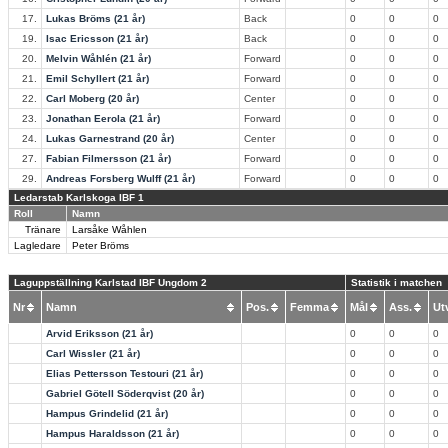
17.
Lukas Bröms (21 år)
Back
0
0
0
19.
Isac Ericsson (21 år)
Back
0
0
0
20.
Melvin Wåhlén (21 år)
Forward
0
0
0
21.
Emil Schyllert (21 år)
Forward
0
0
0
22.
Carl Moberg (20 år)
Center
0
0
0
23.
Jonathan Eerola (21 år)
Forward
0
0
0
24.
Lukas Garnestrand (20 år)
Center
0
0
0
27.
Fabian Filmersson (21 år)
Forward
0
0
0
29.
Andreas Forsberg Wulff (21 år)
Forward
0
0
0
Ledarstab Karlskoga IBF 1
Roll
Namn
Tränare
Larsåke Wåhlen
Lagledare
Peter Bröms
Laguppställning Karlstad IBF Ungdom 2
Statistik i matchen
Nr
Namn
Pos.
Femma
Mål
Ass.
U
Arvid Eriksson (21 år)
0
0
0
Carl Wissler (21 år)
0
0
0
Elias Pettersson Testouri (21 år)
0
0
0
Gabriel Götell Söderqvist (20 år)
0
0
0
Hampus Grindelid (21 år)
0
0
0
Hampus Haraldsson (21 år)
0
0
0