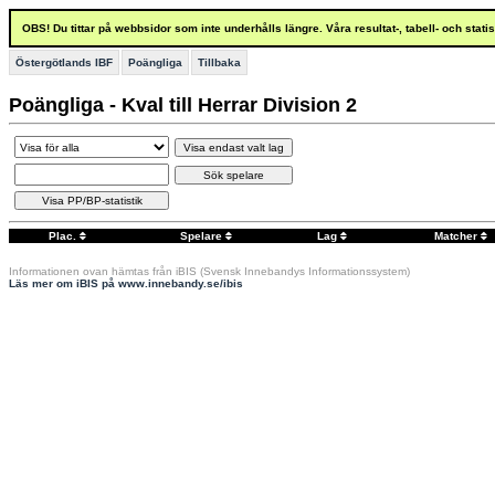
OBS! Du tittar på webbsidor som inte underhålls längre. Våra resultat-, tabell- och stat
Östergötlands IBF
Poängliga
Tillbaka
Poängliga - Kval till Herrar Division 2
Visa endast valt lag
Sök spelare
Visa PP/BP-statistik
Plac.
Spelare
Lag
Matcher
Informationen ovan hämtas från iBIS (Svensk Innebandys Informationssystem)
Läs mer om iBIS på www.innebandy.se/ibis