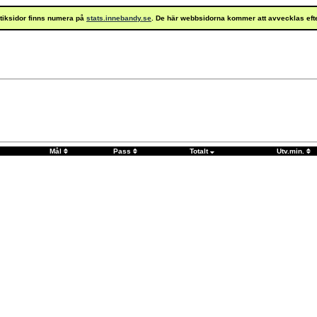
istiksidor finns numera på
stats.innebandy.se
. De här webbsidorna kommer att avvecklas eft
Mål
Pass
Totalt
Utv.min.