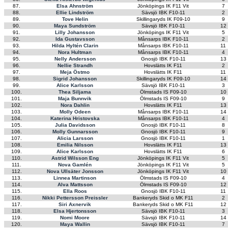
87.
Elsa Ahnström
Jönköpings IK F11 Vit
7
88.
Ellie Lindström
Sävsjö IBK F10-11
2
89.
Tove Helin
Skillingaryds IK F09-10
9
90.
Maya Sundström
Sävsjö IBK F10-11
12
91.
Lilly Johansson
Jönköpings IK F11 Vit
5
92.
Ida Gustavsson
Månsarps IBK F10-11
2
93.
Hilda Hyltén Clarin
Månsarps IBK F10-11
11
94.
Nora Hultman
Månsarps IBK F10-11
4
95.
Nelly Andersson
Gnosjö IBK F10-11
13
96.
Nellie Strandh
Hovslätts IK F11
2
97.
Meja Östmo
Hovslätts IK F11
11
98.
Sigrid Johansson
Skillingaryds IK F09-10
14
99.
Alice Karlsson
Sävsjö IBK F10-11
3
100.
Thea Siljama
Ölmstads IS F09-10
10
101.
Maja Bunnvik
Ölmstads IS F09-10
9
102.
Nora Dahlin
Hovslätts IK F11
13
103.
Molly Odeen
Månsarps IBK F10-11
14
104.
Katerina Hristovska
Månsarps IBK F10-11
4
105.
Julia Davidsson
Gnosjö IBK F10-11
8
106.
Molly Gunnarsson
Gnosjö IBK F10-11
9
107.
Alicia Larsson
Gnosjö IBK F10-11
1
108.
Emilia Nilsson
Hovslätts IK F11
13
109.
Alice Karlsson
Hovslätts IK F11
6
110.
Astrid Wilsson Eng
Jönköpings IK F11 Vit
5
111.
Nova Gamlén
Jönköpings IK F11 Vit
5
112.
Nova Ullsäter Jonsson
Jönköpings IK F11 Vit
10
113.
Linnea Martinson
Ölmstads IS F09-10
4
114.
Alva Mattsson
Ölmstads IS F09-10
12
115.
Ella Roos
Gnosjö IBK F10-11
11
116.
Nikki Pettersson Preissler
Bankeryds Skid o MK F11
2
117.
Siri Axnervik
Bankeryds Skid o MK F11
12
118.
Elsa Hjertonsson
Sävsjö IBK F10-11
3
119.
Nomi Moore
Sävsjö IBK F10-11
14
120.
Maya Wallin
Sävsjö IBK F10-11
7