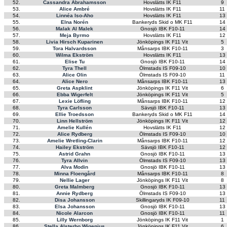
52.
Cassandra Abrahamsson
Hovslätts IK F11
9
53.
Alice Ambré
Hovslätts IK F11
11
54.
Linnéa Iso-Aho
Hovslätts IK F11
13
55.
Elna Norén
Bankeryds Skid o MK F11
14
56.
Malak Al Malek
Gnosjö IBK F10-11
14
57.
Meja Byrmo
Hovslätts IK F11
12
58.
Livia Hirsch Kuparinen
Jönköpings IK F11 Vit
5
59.
Tora Halvardsson
Månsarps IBK F10-11
3
60.
Wilma Ekström
Hovslätts IK F11
13
61.
Elise Tu
Gnosjö IBK F10-11
14
62.
Tyra Thell
Ölmstads IS F09-10
10
63.
Alice Olin
Ölmstads IS F09-10
11
64.
Alice Nero
Månsarps IBK F10-11
13
65.
Greta Aspklint
Jönköpings IK F11 Vit
6
66.
Ebba Wigerfelt
Jönköpings IK F11 Vit
5
67.
Lexie Löfling
Månsarps IBK F10-11
12
68.
Tyra Carlsson
Sävsjö IBK F10-11
13
69.
Ellie Troedsson
Bankeryds Skid o MK F11
14
70.
Linn Hellström
Jönköpings IK F11 Vit
12
71.
Amelie Kullén
Hovslätts IK F11
12
72.
Alice Rydberg
Ölmstads IS F09-10
10
73.
Amelie Wretling-Clarin
Månsarps IBK F10-11
12
74.
Hailey Ekström
Sävsjö IBK F10-11
12
75.
Astrid Grahn
Gnosjö IBK F10-11
13
76.
Tyra Allvin
Ölmstads IS F09-10
13
77.
Alva Modin
Gnosjö IBK F10-11
13
78.
Minna Floengård
Månsarps IBK F10-11
8
79.
Nellie Lager
Jönköpings IK F11 Vit
8
80.
Greta Malmberg
Gnosjö IBK F10-11
13
81.
Annie Rydberg
Ölmstads IS F09-10
13
82.
Disa Johansson
Skillingaryds IK F09-10
11
83.
Elsa Johansson
Gnosjö IBK F10-11
13
84.
Nicole Alarcon
Gnosjö IBK F10-11
11
85.
Lilly Wernborg
Jönköpings IK F11 Vit
1
86.
Stella Alsterbo Wigenius
Jönköpings IK F11 Vit
6