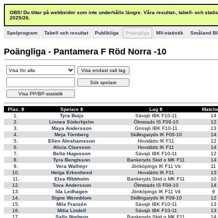
OBS! Du tittar på webbsidor som inte underhålls längre. Våra resultat-, tabell- och stat
2025/26.
Spelprogram
Tabell och resultat
Publikliga
Poängliga
MV-statistik
Småland Bl
Poängliga - Pantamera F Röd Norra -10
Visa endast valt lag
Sök spelare
Visa PP/BP-statistik
Plac.
Spelare
Lag
Match
1.
Tyra Buijs
Sävsjö IBK F10-11
14
2.
Linnea Söderhjelm
Ölmstads IS F09-10
12
3.
Maya Andersson
Gnosjö IBK F10-11
13
4.
Meja Törnberg
Skillingaryds IK F09-10
14
5.
Ellen Abrahamsson
Hovslätts IK F11
12
6.
Alicia Claesson
Hovslätts IK F11
14
7.
Bella Hugosson
Sävsjö IBK F10-11
12
8.
Tyra Bengtsson
Bankeryds Skid o MK F11
14
9.
Vera Wallmyr
Jönköpings IK F11 Vit
11
10.
Helga Erkenheed
Hovslätts IK F11
13
11.
Elsa RIbbholm
Bankeryds Skid o MK F11
10
12.
Tova Andersson
Ölmstads IS F09-10
14
13.
Ida Ledhagen
Jönköpings IK F11 Vit
6
14.
Signe Wennblom
Skillingaryds IK F09-10
12
15.
Mila Franzén
Sävsjö IBK F10-11
13
16.
Milia Lindell
Sävsjö IBK F10-11
13
17.
Sally Norberg
Bankeryds Skid o MK F11
14