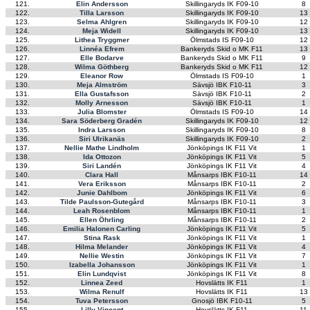
121.
Elin Andersson
Skillingaryds IK F09-10
8
122.
Tilla Larsson
Skillingaryds IK F09-10
13
123.
Selma Ahlgren
Skillingaryds IK F09-10
12
124.
Meja Widell
Skillingaryds IK F09-10
13
125.
Lithea Tryggmer
Ölmstads IS F09-10
12
126.
Linnéa Efrem
Bankeryds Skid o MK F11
13
127.
Elle Bodarve
Bankeryds Skid o MK F11
9
128.
Wilma Göthberg
Bankeryds Skid o MK F11
12
129.
Eleanor Row
Ölmstads IS F09-10
1
130.
Meja Almström
Sävsjö IBK F10-11
3
131.
Ella Gustafsson
Sävsjö IBK F10-11
2
132.
Molly Arnesson
Sävsjö IBK F10-11
1
133.
Julia Blomster
Ölmstads IS F09-10
14
134.
Sara Söderberg Gradén
Skillingaryds IK F09-10
12
135.
Indra Larsson
Skillingaryds IK F09-10
8
136.
Siri Ulrikanäs
Skillingaryds IK F09-10
2
137.
Nellie Mathe Lindholm
Jönköpings IK F11 Vit
1
138.
Ida Ottozon
Jönköpings IK F11 Vit
5
139.
Siri Landén
Jönköpings IK F11 Vit
4
140.
Clara Hall
Månsarps IBK F10-11
14
141.
Vera Eriksson
Månsarps IBK F10-11
2
142.
Junie Dahlbom
Jönköpings IK F11 Vit
6
143.
Tilde Paulsson-Gutegård
Månsarps IBK F10-11
3
144.
Leah Rosenblom
Månsarps IBK F10-11
1
145.
Ellen Öhrling
Månsarps IBK F10-11
2
146.
Emilia Halonen Carling
Jönköpings IK F11 Vit
5
147.
Stina Rask
Jönköpings IK F11 Vit
1
148.
Hilma Melander
Jönköpings IK F11 Vit
4
149.
Nellie Westin
Jönköpings IK F11 Vit
7
150.
Izabella Johansson
Jönköpings IK F11 Vit
1
151.
Elin Lundqvist
Jönköpings IK F11 Vit
8
152.
Linnea Zeed
Hovslätts IK F11
1
153.
Wilma Renulf
Hovslätts IK F11
13
154.
Tuva Petersson
Gnosjö IBK F10-11
5
155.
Lilly Vincent
Hovslätts IK F11
11