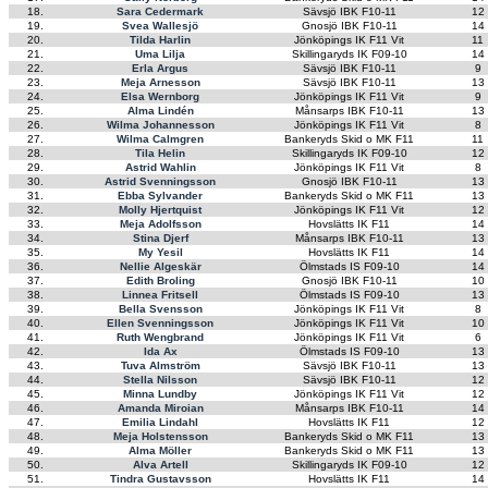
18.
Sara Cedermark
Sävsjö IBK F10-11
12
19.
Svea Wallesjö
Gnosjö IBK F10-11
14
20.
Tilda Harlin
Jönköpings IK F11 Vit
11
21.
Uma Lilja
Skillingaryds IK F09-10
14
22.
Erla Argus
Sävsjö IBK F10-11
9
23.
Meja Arnesson
Sävsjö IBK F10-11
13
24.
Elsa Wernborg
Jönköpings IK F11 Vit
9
25.
Alma Lindén
Månsarps IBK F10-11
13
26.
Wilma Johannesson
Jönköpings IK F11 Vit
8
27.
Wilma Calmgren
Bankeryds Skid o MK F11
11
28.
Tila Helin
Skillingaryds IK F09-10
12
29.
Astrid Wahlin
Jönköpings IK F11 Vit
8
30.
Astrid Svenningsson
Gnosjö IBK F10-11
13
31.
Ebba Sylvander
Bankeryds Skid o MK F11
13
32.
Molly Hjertquist
Jönköpings IK F11 Vit
12
33.
Meja Adolfsson
Hovslätts IK F11
14
34.
Stina Djerf
Månsarps IBK F10-11
13
35.
My Yesil
Hovslätts IK F11
14
36.
Nellie Algeskär
Ölmstads IS F09-10
14
37.
Edith Broling
Gnosjö IBK F10-11
10
38.
Linnea Fritsell
Ölmstads IS F09-10
13
39.
Bella Svensson
Jönköpings IK F11 Vit
8
40.
Ellen Svenningsson
Jönköpings IK F11 Vit
10
41.
Ruth Wengbrand
Jönköpings IK F11 Vit
6
42.
Ida Ax
Ölmstads IS F09-10
13
43.
Tuva Almström
Sävsjö IBK F10-11
13
44.
Stella Nilsson
Sävsjö IBK F10-11
12
45.
Minna Lundby
Jönköpings IK F11 Vit
12
46.
Amanda Miroian
Månsarps IBK F10-11
14
47.
Emilia Lindahl
Hovslätts IK F11
12
48.
Meja Holstensson
Bankeryds Skid o MK F11
13
49.
Alma Möller
Bankeryds Skid o MK F11
13
50.
Alva Artell
Skillingaryds IK F09-10
12
51.
Tindra Gustavsson
Hovslätts IK F11
14