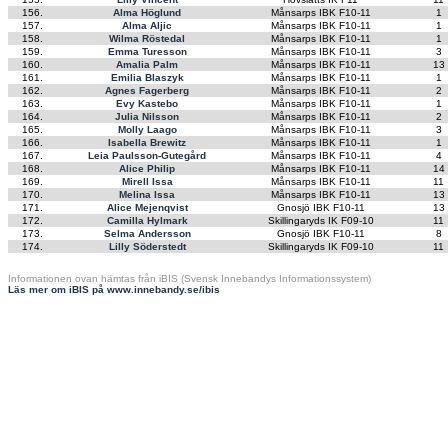
156.
Alma Höglund
Månsarps IBK F10-11
1
157.
Alma Aljic
Månsarps IBK F10-11
1
158.
Wilma Röstedal
Månsarps IBK F10-11
1
159.
Emma Turesson
Månsarps IBK F10-11
3
160.
Amalia Palm
Månsarps IBK F10-11
13
161.
Emilia Blaszyk
Månsarps IBK F10-11
1
162.
Agnes Fagerberg
Månsarps IBK F10-11
2
163.
Evy Kastebo
Månsarps IBK F10-11
1
164.
Julia Nilsson
Månsarps IBK F10-11
2
165.
Molly Laago
Månsarps IBK F10-11
3
166.
Isabella Brewitz
Månsarps IBK F10-11
1
167.
Leia Paulsson-Gutegård
Månsarps IBK F10-11
4
168.
Alice Philip
Månsarps IBK F10-11
14
169.
Mirell Issa
Månsarps IBK F10-11
11
170.
Melina Issa
Månsarps IBK F10-11
13
171.
Alice Mejenqvist
Gnosjö IBK F10-11
13
172.
Camilla Hylmark
Skillingaryds IK F09-10
11
173.
Selma Andersson
Gnosjö IBK F10-11
8
174.
Lilly Söderstedt
Skillingaryds IK F09-10
11
Informationen ovan hämtas från iBIS (Svensk Innebandys Informationssystem)
Läs mer om iBIS på www.innebandy.se/ibis