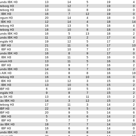
unds IBK H3
13
14
5
19
4
teborg H3
10
12
7
19
0
teborg H3
13
11
8
19
0
a IBK H3
16
7
12
19
0
ergum H3
20
14
4
18
0
t IBK H3
12
14
4
18
14
teborg H3
16
13
5
18
4
teborg H3
16
10
8
18
4
unds IBK H3
16
5
13
18
2
unds IBK H3
11
15
2
17
4
ungälv H3
19
12
5
17
2
o IBF H3
21
11
6
17
10
o IBF H3
21
10
7
17
8
unds IBK H3
16
8
9
17
0
a IBK H3
16
11
5
16
0
erum H3
13
11
5
16
6
o IBF H3
19
9
7
16
2
unds IBK H3
14
9
7
16
2
e AIK H3
21
8
8
16
18
teborg H3
16
6
10
16
0
t IBK H3
13
12
3
15
0
a IBK H3
13
10
5
15
2
 IBF H3
6
10
5
15
4
ungälv H3
9
8
7
15
2
äs SK H3
13
4
11
15
2
äs IBK H3
14
3
12
15
2
teborg H3
17
11
3
14
2
 IBF H3
22
9
5
14
4
 IBF H3
20
9
5
14
6
a IBK H3
5
8
6
14
2
o IBF H3
5
7
7
14
6
äs IBK H3
18
7
7
14
10
o IBF H3
16
6
8
14
0
unds IBK H3
8
6
8
14
2