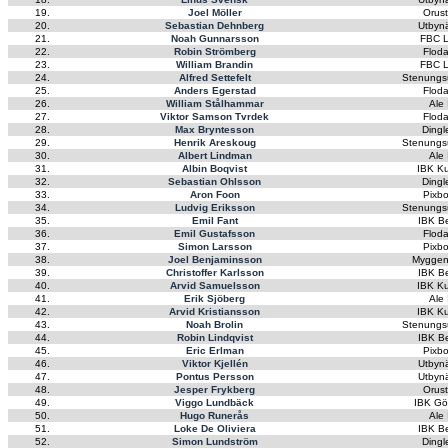
19.
Joel Möller
Orus
20.
Sebastian Dehnberg
Utbyn
21.
Noah Gunnarsson
FBC L
22.
Robin Strömberg
Flod
23.
William Brandin
FBC L
24.
Alfred Settefelt
Stenungs
25.
Anders Egerstad
Flod
26.
William Stålhammar
Ale
27.
Viktor Samson Tvrdek
Flod
28.
Max Bryntesson
Dingl
29.
Henrik Areskoug
Stenungs
30.
Albert Lindman
Ale
31.
Albin Boqvist
IBK K
32.
Sebastian Ohlsson
Dingl
33.
Aron Foon
Pixb
34.
Ludvig Eriksson
Stenungs
35.
Emil Fant
IBK B
36.
Emil Gustafsson
Flod
37.
Simon Larsson
Pixb
38.
Joel Benjaminsson
Myggen
39.
Christoffer Karlsson
IBK B
40.
Arvid Samuelsson
IBK K
41.
Erik Sjöberg
Ale
42.
Arvid Kristiansson
IBK K
43.
Noah Brolin
Stenungs
44.
Robin Lindqvist
IBK B
45.
Eric Erlman
Pixb
46.
Viktor Kjellén
Utbyn
47.
Pontus Persson
Utbyn
48.
Jesper Frykberg
Orus
49.
Viggo Lundbäck
IBK Gö
50.
Hugo Runerås
Ale
51.
Loke De Oliviera
IBK B
52.
Simon Lundström
Dingl