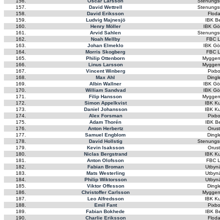
156.
Oscar Larsson
Stenungs
157.
David Wettrell
Stenungs
158.
David Eriksson
Flod
159.
Ludvig Majnesjö
IBK B
160.
Henry Möller
IBK Gö
161.
Arvid Sahlen
Stenungs
162.
Noah Mellby
FBC L
163.
Johan Elmeklo
IBK Gö
164.
Morris Skogberg
FBC L
165.
Philip Ottenborn
Myggen
166.
Linus Larsson
Myggen
167.
Vincent Winberg
Pixb
168.
Max Ahl
Dingl
169.
Albin Wallner
IBK Gö
170.
William Sandvad
IBK Gö
171.
Filip Hansson
Myggen
172.
Simon Appelkvist
IBK K
173.
Daniel Johansson
IBK K
174.
Alex Forsman
Pixb
175.
Adam Thorén
IBK B
176.
Anton Herbertz
Orus
177.
Samuel Engblom
Dingl
178.
David Hollstig
Stenungs
179.
Kevin Isaksson
Orus
180.
Niclas Bergstrand
IBK K
181.
Anton Olofsson
FBC L
182.
Fabian Broman
Utbyn
183.
Mats Westerling
Utbyn
184.
Philip Wiktorsson
Utbyn
185.
Viktor Offesson
Dingl
186.
Christoffer Carlsson
Myggen
187.
Leo Alfredsson
IBK K
188.
Emil Fant
Pixb
189.
Fabian Bokhede
IBK B
190.
Charlie Eriksson
Flod