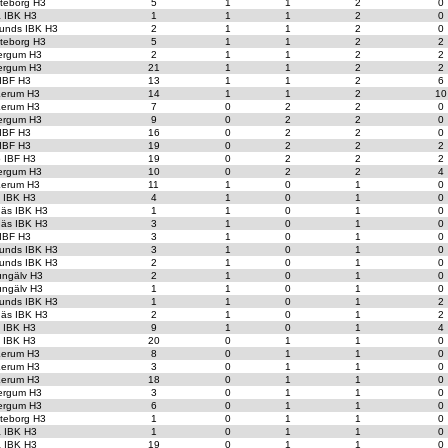
teborg H3
5
1
1
2
0
a IBK H3
1
1
1
2
0
unds IBK H3
2
1
1
2
0
teborg H3
5
1
1
2
2
ergum H3
2
1
1
2
2
ergum H3
21
1
1
2
2
 IBF H3
13
1
1
2
6
erum H3
14
1
1
2
10
erum H3
7
0
2
2
0
ergum H3
9
0
2
2
0
 IBF H3
16
0
2
2
0
 IBF H3
19
0
2
2
2
o IBF H3
19
0
2
2
2
ergum H3
10
0
2
2
4
erum H3
11
1
0
1
0
t IBK H3
4
1
0
1
0
äs IBK H3
1
1
0
1
0
äs IBK H3
3
1
0
1
0
 IBF H3
3
1
0
1
0
unds IBK H3
3
1
0
1
0
unds IBK H3
2
1
0
1
0
ungälv H3
2
1
0
1
0
ungälv H3
1
1
0
1
0
unds IBK H3
1
1
0
1
2
äs IBK H3
2
1
0
1
2
t IBK H3
9
1
0
1
4
t IBK H3
20
0
1
1
0
erum H3
8
0
1
1
0
erum H3
3
0
1
1
0
erum H3
18
0
1
1
0
ergum H3
3
0
1
1
0
ergum H3
6
0
1
1
0
teborg H3
1
0
1
1
0
a IBK H3
1
0
1
1
0
a IBK H3
19
0
1
1
0