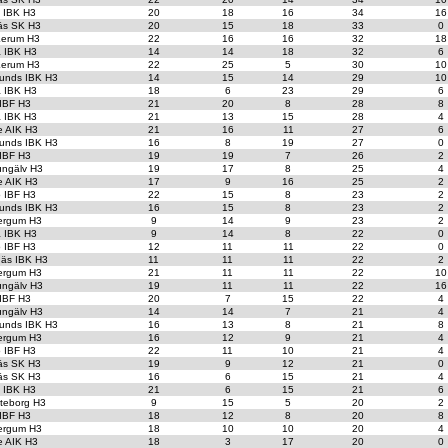
t IBK H3
20
18
16
34
16
äs SK H3
20
15
18
33
0
erum H3
22
16
16
32
18
a IBK H3
14
14
18
32
6
erum H3
22
25
5
30
10
unds IBK H3
14
15
14
29
10
a IBK H3
18
6
23
29
6
 IBF H3
21
20
8
28
8
a IBK H3
21
13
15
28
4
e AIK H3
21
16
11
27
6
unds IBK H3
16
8
19
27
0
 IBF H3
19
19
7
26
2
ungälv H3
19
17
8
25
4
e AIK H3
17
9
16
25
2
o IBF H3
22
15
8
23
2
unds IBK H3
16
15
8
23
2
ergum H3
9
14
9
23
2
a IBK H3
9
14
8
22
0
o IBF H3
12
11
11
22
0
äs IBK H3
11
11
11
22
2
ergum H3
21
11
11
22
10
ungälv H3
19
11
11
22
16
 IBF H3
20
7
15
22
4
ungälv H3
14
14
7
21
4
unds IBK H3
16
13
8
21
8
ergum H3
16
12
9
21
4
o IBF H3
22
11
10
21
4
äs SK H3
19
9
12
21
0
äs SK H3
16
6
15
21
4
t IBK H3
21
6
15
21
6
teborg H3
9
15
5
20
2
 IBF H3
18
12
8
20
8
ergum H3
18
10
10
20
4
e AIK H3
18
3
17
20
0