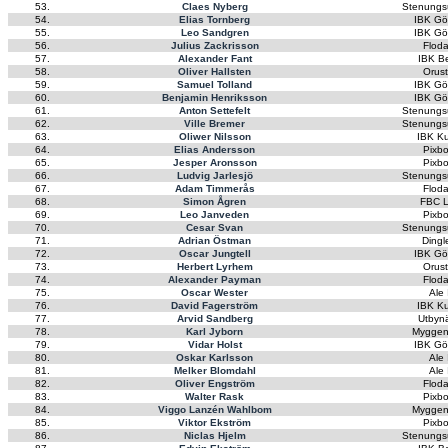
53.
Claes Nyberg
Stenungs
54.
Elias Tornberg
IBK Gö
55.
Leo Sandgren
IBK Gö
56.
Julius Zackrisson
Flod
57.
Alexander Fant
IBK B
58.
Oliver Hallsten
Orus
59.
Samuel Tolland
IBK Gö
60.
Benjamin Henriksson
IBK Gö
61.
Anton Settefelt
Stenungs
62.
Ville Bremer
Stenungs
63.
Oliwer Nilsson
IBK K
64.
Elias Andersson
Pixb
65.
Jesper Aronsson
Pixb
66.
Ludvig Jarlesjö
Stenungs
67.
Adam Timmerås
Flod
68.
Simon Ågren
FBC L
69.
Leo Janveden
Pixb
70.
Cesar Svan
Stenungs
71.
Adrian Östman
Dingl
72.
Oscar Jungtell
IBK Gö
73.
Herbert Lyrhem
Orus
74.
Alexander Payman
Flod
75.
Oscar Wester
Ale
76.
David Fagerström
IBK K
77.
Arvid Sandberg
Utbyn
78.
Karl Jyborn
Myggen
79.
Vidar Holst
IBK Gö
80.
Oskar Karlsson
Ale
81.
Melker Blomdahl
Ale
82.
Oliver Engström
Flod
83.
Walter Rask
Pixb
84.
Viggo Lanzén Wahlbom
Myggen
85.
Viktor Ekström
Pixb
86.
Niclas Hjelm
Stenungs