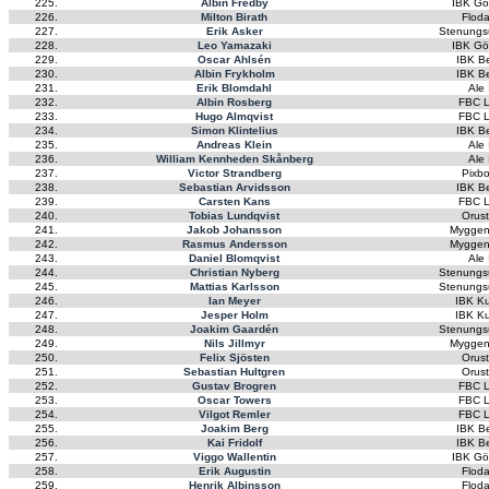
225.
Albin Fredby
IBK Gö
226.
Milton Birath
Flod
227.
Erik Asker
Stenungs
228.
Leo Yamazaki
IBK Gö
229.
Oscar Ahlsén
IBK B
230.
Albin Frykholm
IBK B
231.
Erik Blomdahl
Ale
232.
Albin Rosberg
FBC L
233.
Hugo Almqvist
FBC L
234.
Simon Klintelius
IBK B
235.
Andreas Klein
Ale
236.
William Kennheden Skånberg
Ale
237.
Victor Strandberg
Pixb
238.
Sebastian Arvidsson
IBK B
239.
Carsten Kans
FBC L
240.
Tobias Lundqvist
Orus
241.
Jakob Johansson
Myggen
242.
Rasmus Andersson
Myggen
243.
Daniel Blomqvist
Ale
244.
Christian Nyberg
Stenungs
245.
Mattias Karlsson
Stenungs
246.
Ian Meyer
IBK K
247.
Jesper Holm
IBK K
248.
Joakim Gaardén
Stenungs
249.
Nils Jillmyr
Myggen
250.
Felix Sjösten
Orus
251.
Sebastian Hultgren
Orus
252.
Gustav Brogren
FBC L
253.
Oscar Towers
FBC L
254.
Vilgot Remler
FBC L
255.
Joakim Berg
IBK B
256.
Kai Fridolf
IBK B
257.
Viggo Wallentin
IBK Gö
258.
Erik Augustin
Flod
259.
Henrik Albinsson
Flod