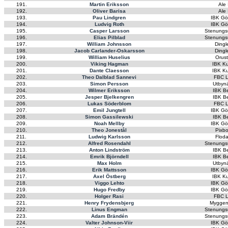
191.
Martin Eriksson
Ale
192.
Oliver Barisa
Ale
193.
Pau Lindgren
IBK Gö
194.
Ludvig Roth
IBK Gö
195.
Casper Larsson
Stenungs
196.
Elias Pilblad
Stenungs
197.
William Johnsson
Dingl
198.
Jacob Carlander-Oskarsson
Dingl
199.
William Huselius
Orus
200.
Viking Hagman
IBK K
201.
Dante Claesson
IBK K
202.
Theo Dalblad Sannevi
FBC L
203.
Simon Persson
Utbyn
204.
Wilmer Eriksson
IBK B
205.
Jesper Bjelkengren
IBK B
206.
Lukas Söderblom
FBC L
207.
Emil Jungtell
IBK Gö
208.
Simon Gassilewski
IBK B
209.
Noah Mellby
IBK Gö
210.
Theo Jonestål
Pixb
211.
Ludwig Karlsson
Flod
212.
Alfred Rosendahl
Stenungs
213.
Anton Lindström
IBK B
214.
Emrik Björndell
IBK B
215.
Max Holm
Utbyn
216.
Erik Mattsson
IBK Gö
217.
Axel Östberg
IBK K
218.
Viggo Lehto
IBK Gö
219.
Hugo Fredby
IBK Gö
220.
Holger Rasi
FBC L
221.
Henry Frydensbjerg
Myggen
222.
Linus Engman
Stenungs
223.
Adam Brändén
Stenungs
224.
Valter Johnson-Viir
IBK Gö