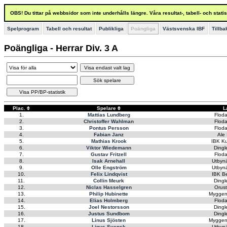
OBS! Du tittar på webbsidor som inte underhålls längre. Våra resultat-, tabell- och stat
Spelprogram
Tabell och resultat
Publikliga
Poängliga
Västsvenska IBF
Tillba
Poängliga - Herrar Div. 3 A
Visa endast valt lag
Sök spelare
Visa PP/BP-statistik
Plac.
Spelare
L
1.
Mattias Lundberg
Flod
2.
Christoffer Wahlman
Flod
3.
Pontus Persson
Flod
4.
Fabian Janz
Ale
5.
Mathias Krook
IBK K
6.
Viktor Wiedemann
Dingl
7.
Gustav Fritzell
Flod
8.
Isak Arnehall
Utbyn
9.
Olle Engström
Utbyn
10.
Felix Lindqvist
IBK B
11.
Collin Meurk
Dingl
12.
Niclas Hasselgren
Orus
13.
Philip Hubinette
Myggen
14.
Elias Holmberg
Flod
15.
Joel Nestorsson
Dingl
16.
Justus Sundbom
Dingl
17.
Linus Sjösten
Myggen
18.
Linus Svensk
Utbyn