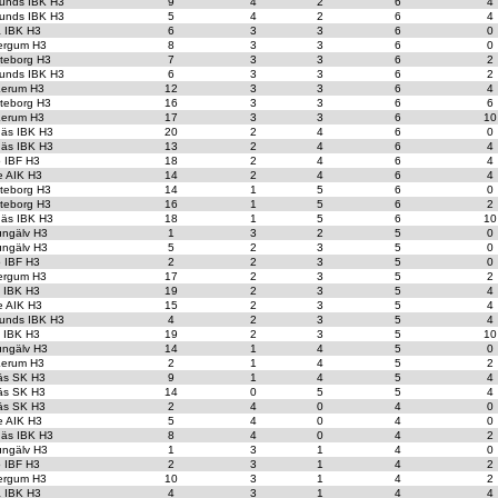
unds IBK H3
9
4
2
6
4
unds IBK H3
5
4
2
6
4
a IBK H3
6
3
3
6
0
ergum H3
8
3
3
6
0
teborg H3
7
3
3
6
2
unds IBK H3
6
3
3
6
2
erum H3
12
3
3
6
4
teborg H3
16
3
3
6
6
erum H3
17
3
3
6
10
äs IBK H3
20
2
4
6
0
äs IBK H3
13
2
4
6
4
o IBF H3
18
2
4
6
4
e AIK H3
14
2
4
6
4
teborg H3
14
1
5
6
0
teborg H3
16
1
5
6
2
äs IBK H3
18
1
5
6
10
ungälv H3
1
3
2
5
0
ungälv H3
5
2
3
5
0
o IBF H3
2
2
3
5
0
ergum H3
17
2
3
5
2
t IBK H3
19
2
3
5
4
e AIK H3
15
2
3
5
4
unds IBK H3
4
2
3
5
4
t IBK H3
19
2
3
5
10
ungälv H3
14
1
4
5
0
erum H3
2
1
4
5
2
äs SK H3
9
1
4
5
4
äs SK H3
14
0
5
5
4
äs SK H3
2
4
0
4
0
e AIK H3
5
4
0
4
0
äs IBK H3
8
4
0
4
2
ungälv H3
1
3
1
4
0
o IBF H3
2
3
1
4
2
ergum H3
10
3
1
4
2
a IBK H3
4
3
1
4
4