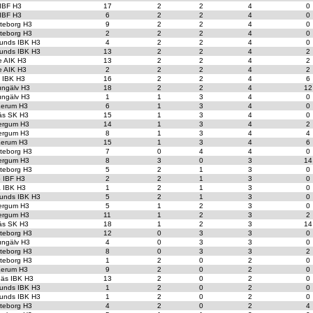
 IBF H3
17
2
2
4
0
 IBF H3
6
2
2
4
0
teborg H3
9
2
2
4
0
teborg H3
2
2
2
4
0
unds IBK H3
4
2
2
4
0
unds IBK H3
13
2
2
4
2
e AIK H3
13
2
2
4
2
e AIK H3
2
2
2
4
2
t IBK H3
16
2
2
4
6
ungälv H3
18
2
2
4
12
ungälv H3
1
1
3
4
0
erum H3
6
1
3
4
0
äs SK H3
15
1
3
4
0
ergum H3
14
1
3
4
2
ergum H3
8
1
3
4
4
erum H3
15
1
3
4
6
teborg H3
7
0
4
4
0
ergum H3
8
3
0
3
14
teborg H3
5
2
1
3
0
o IBF H3
2
2
1
3
0
a IBK H3
1
2
1
3
0
unds IBK H3
5
2
1
3
0
ergum H3
5
1
2
3
0
ergum H3
11
1
2
3
2
äs SK H3
18
1
2
3
14
teborg H3
12
0
3
3
0
ungälv H3
4
0
3
3
0
teborg H3
8
0
3
3
2
teborg H3
1
2
0
2
0
erum H3
9
2
0
2
0
äs IBK H3
13
2
0
2
0
unds IBK H3
1
2
0
2
0
unds IBK H3
1
2
0
2
0
teborg H3
4
2
0
2
4