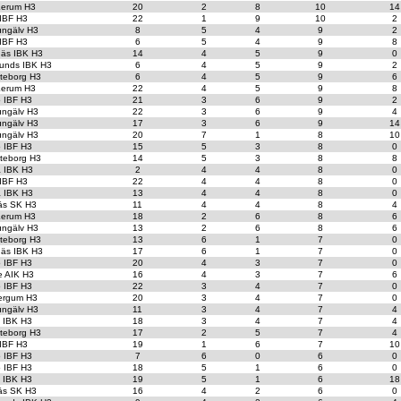
erum H3
20
2
8
10
14
 IBF H3
22
1
9
10
2
ungälv H3
8
5
4
9
2
 IBF H3
6
5
4
9
8
äs IBK H3
14
4
5
9
0
unds IBK H3
6
4
5
9
2
teborg H3
6
4
5
9
6
erum H3
22
4
5
9
8
o IBF H3
21
3
6
9
2
ungälv H3
22
3
6
9
4
ungälv H3
17
3
6
9
14
ungälv H3
20
7
1
8
10
o IBF H3
15
5
3
8
0
teborg H3
14
5
3
8
8
a IBK H3
2
4
4
8
0
 IBF H3
22
4
4
8
0
a IBK H3
13
4
4
8
0
äs SK H3
11
4
4
8
4
erum H3
18
2
6
8
6
ungälv H3
13
2
6
8
6
teborg H3
13
6
1
7
0
äs IBK H3
17
6
1
7
0
o IBF H3
20
4
3
7
0
e AIK H3
16
4
3
7
6
o IBF H3
22
3
4
7
0
ergum H3
20
3
4
7
0
ungälv H3
11
3
4
7
4
t IBK H3
18
3
4
7
4
teborg H3
17
2
5
7
4
 IBF H3
19
1
6
7
10
o IBF H3
7
6
0
6
0
o IBF H3
18
5
1
6
0
t IBK H3
19
5
1
6
18
äs SK H3
16
4
2
6
0