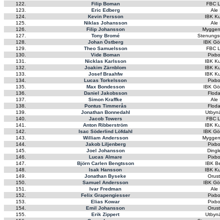
122.
Filip Boman
FBC L
123.
Eric Edberg
Ale
124.
Kevin Persson
IBK K
125.
Niklas Johansson
Ale
126.
Filip Johansson
Myggen
127.
Tony Bromé
Stenungs
128.
Johan Östberg
IBK Gö
129.
Theo Samuelsson
FBC L
130.
Vide Boman
Pixb
131.
Nicklas Karlsson
IBK K
132.
Joakim Zärnblom
IBK K
133.
Josef Braahfw
IBK K
134.
Lucas Torkelsson
Pixb
135.
Max Bondesson
IBK Gö
136.
Daniel Jakobsson
Flod
137.
Simon Kraffke
Ale
138.
Pontus Timmerås
Flod
139.
Jonathan Bonnedahl
Utbyn
140.
Jacob Towers
FBC L
141.
Anton Ribberström
IBK K
142.
Isac Söderlind Löfdahl
IBK Gö
143.
William Andersson
Myggen
144.
Jakob Liljenberg
Pixb
145.
Joel Johansson
Dingl
146.
Lucas Almare
Pixb
147.
Björn Carlen Bengtsson
IBK B
148.
Isak Hansson
IBK K
149.
Jonathan Byseke
Orus
150.
Samuel Andersson
IBK Gö
151.
Ivar Fredman
Ale
152.
Felix Grapengiesser
Pixb
153.
Elias Kowar
Pixb
154.
Emil Johansson
Orus
155.
Erik Zippert
Utbyn