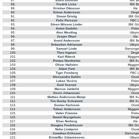
87.
Edvin Ekström
IBK B
88.
Fredrik Licke
IBK B
89.
Kristian Ottosson
Ale
90.
Simon Andersson
Dingl
91.
Simon Dristig
IBK Gö
92.
Felix Persson
FBC L
93.
Sören Nilsson Linder
IBK Gö
94.
Aston Gadolin
Pixb
95.
Alen Westling
Utbyn
96.
Jesper Dhuri
Ale
97.
Arwid Andersson
IBK B
98.
Sebastian Adrianzon
Utbyn
99.
Samuel Linde
Stenungs
100.
Theo Ingman
Dingl
101.
Karl Ribeck
Myggen
102.
Pontus Nordström
IBK K
103.
Oliver Hallsten
Myggen
104.
Adam Fant
IBK B
105.
Tiger Forsberg
FBC L
106.
Alessandro Dahlin
Orus
107.
Lukas Vecera
Pixb
108.
Emil Svensk
Utbyn
109.
Marcus Jaldelid
Myggen
110.
Kevin Johansson
Orus
111.
Matheo Andersson Monje
IBK K
112.
Tim Duvby Schramek
IBK K
113.
Gustav Karlsson
Orus
114.
Tobias Andersson
Myggen
115.
Valter Främme
Pixb
116.
Daniel Bryngelson
Dingl
117.
Elias Norberg
Ale
118.
Douglas Fredriksson
IBK Gö
119.
Noha Lindqvist
Orus
120.
Jonathan Eriksson
Stenungs
121.
Kristoffer Johannesson
Utbyn