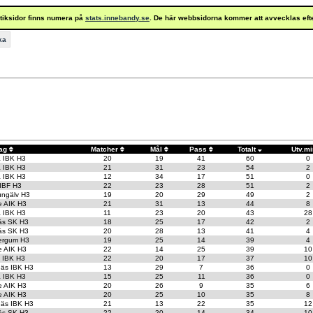
istiksidor finns numera på
stats.innebandy.se
. De här webbsidorna kommer att avvecklas eft
ka
ag
Matcher
Mål
Pass
Totalt
Utv.m
a IBK H3
20
19
41
60
0
a IBK H3
21
31
23
54
2
a IBK H3
12
34
17
51
0
 IBF H3
22
23
28
51
2
ungälv H3
19
20
29
49
2
e AIK H3
21
31
13
44
8
a IBK H3
11
23
20
43
28
äs SK H3
18
25
17
42
2
äs SK H3
20
28
13
41
4
ergum H3
19
25
14
39
4
e AIK H3
22
14
25
39
10
t IBK H3
22
20
17
37
10
äs IBK H3
13
29
7
36
0
a IBK H3
15
25
11
36
0
e AIK H3
20
26
9
35
6
e AIK H3
20
25
10
35
8
äs IBK H3
21
13
22
35
12
äs SK H3
22
20
14
34
10