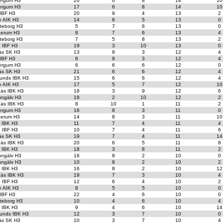
ergum H3
20
6
8
14
10
ergum H3
17
6
8
14
10
 IBF H3
20
9
4
13
2
e AIK H3
14
8
5
13
0
teborg H3
5
7
6
13
0
erum H3
8
7
6
13
4
teborg H3
7
5
8
13
2
o IBF H3
19
3
10
13
0
äs SK H3
13
9
3
12
4
 IBF H3
8
9
3
12
4
ergum H3
6
6
6
12
0
äs SK H3
21
6
6
12
4
unds IBK H3
15
6
6
12
4
e AIK H3
17
5
7
12
10
äs IBK H3
18
3
9
12
6
ungälv H3
18
2
10
12
2
äs IBK H3
8
10
1
11
2
ergum H3
16
8
3
11
0
erum H3
14
8
3
11
10
t IBK H3
11
7
4
11
4
o IBF H3
10
7
4
11
6
äs SK H3
19
7
4
11
14
äs IBK H3
20
6
5
11
8
t IBK H3
18
3
8
11
2
ungälv H3
16
8
2
10
0
ungälv H3
10
8
2
10
2
t IBK H3
16
8
2
10
12
äs IBK H3
19
7
3
10
4
o IBF H3
12
6
4
10
2
e AIK H3
8
5
5
10
0
 IBF H3
22
4
6
10
0
teborg H3
10
4
6
10
4
t IBK H3
9
4
6
10
14
unds IBK H3
12
3
7
10
0
äs SK H3
10
3
7
10
4