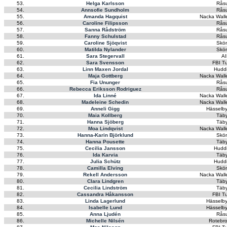
53.
Helga Karlsson
Rås
54.
Annsofie Sundholm
Rås
55.
Amanda Hagquist
Nacka Wall
56.
Caroline Filipsson
Rås
57.
Sanna Rådström
Rås
58.
Fanny Schulstad
Rås
59.
Caroline Sjöqvist
Skön
60.
Matilda Nylander
Skön
61.
Sara Stegervall
AI
62.
Sara Svensson
FBI Tu
63.
Linn Maxen Jordal
Hudd
64.
Maja Gottberg
Nacka Wall
65.
Fia Ununger
Rås
66.
Rebecca Eriksson Rodriguez
Rås
67.
Ida Linné
Nacka Wall
68.
Madeleine Schedin
Nacka Wall
69.
Anneli Gigg
Hässelby
70.
Maia Kollberg
Täby
71.
Hanna Sjöberg
Täby
72.
Moa Lindqvist
Nacka Wall
73.
Hanna-Karin Björklund
Skön
74.
Hanna Pousette
Täby
75.
Cecilia Jansson
Hudd
76.
Ida Karvia
Täby
77.
Julia Schütz
Hudd
78.
Camilla Elving
Skön
79.
Rekell Andersson
Nacka Wall
80.
Clara Lindgren
Täby
81.
Cecilia Lindström
Täby
82.
Cassandra Håkansson
FBI Tu
83.
Linda Lagerlund
Hässelby
84.
Isabelle Lund
Hässelby
85.
Anna Ljudén
Rås
86.
Michelle Nilsén
Rotebro