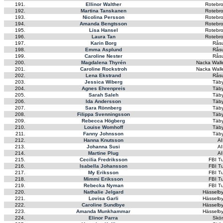
191.
Ellinor Walther
Rotebro
192.
Martina Tanskanen
Rotebro
193.
Nicolina Persson
Rotebro
194.
Amanda Bengtsson
Rotebro
195.
Lisa Hansel
Rotebro
196.
Laura Tan
Rotebro
197.
Karin Borg
Rås
198.
Emma Asplund
Rås
199.
Caroline Nester
Rås
200.
Magdalena Thyrén
Nacka Wall
201.
Caroline Rockstroh
Nacka Wall
202.
Lena Ekstrand
Rås
203.
Jessica Wiberg
Täby
204.
Agnes Ehrenpreis
Täby
205.
Sarah Saleh
Täby
206.
Ida Andersson
Täby
207.
Sara Rönnberg
Täby
208.
Filippa Svenningsson
Täby
209.
Rebecca Högberg
Täby
210.
Louise Womhoff
Täby
211.
Fanny Johnsson
Täby
212.
Hanna Knutsson
AI
213.
Johanna Susi
AI
214.
Martine Plug
AI
215.
Cecilia Fredriksson
FBI Tu
216.
Isabella Johansson
FBI Tu
217.
My Eriksson
FBI Tu
218.
Mimmi Eriksson
FBI Tu
219.
Rebecka Nyman
FBI Tu
220.
Nathalie Jelgard
Hässelby
221.
Lovisa Garli
Hässelby
222.
Caroline Sundbye
Hässelby
223.
Amanda Munkhammar
Hässelby
224.
Elinor Parra
Skön