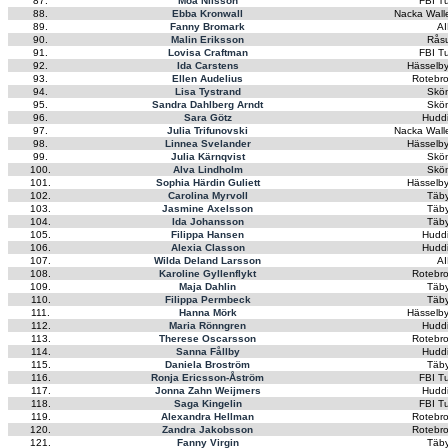
87.
Moa Nilsson
FBI Tu
88.
Ebba Kronwall
Nacka Wall
89.
Fanny Bromark
AI
90.
Malin Eriksson
Rås
91.
Lovisa Craftman
FBI Tu
92.
Ida Carstens
Hässelby
93.
Ellen Audelius
Rotebro
94.
Lisa Tystrand
Skön
95.
Sandra Dahlberg Arndt
Skön
96.
Sara Götz
Hudd
97.
Julia Trifunovski
Nacka Wall
98.
Linnea Svelander
Hässelby
99.
Julia Kärnqvist
Skön
100.
Alva Lindholm
Skön
101.
Sophia Härdin Guliett
Hässelby
102.
Carolina Myrvoll
Täby
103.
Jasmine Axelsson
Täby
104.
Ida Johansson
Täby
105.
Filippa Hansen
Hudd
106.
Alexia Classon
Hudd
107.
Wilda Deland Larsson
AI
108.
Karoline Gyllenflykt
Rotebro
109.
Maja Dahlin
Täby
110.
Filippa Permbeck
Täby
111.
Hanna Mörk
Hässelby
112.
Maria Rönngren
Hudd
113.
Therese Oscarsson
Rotebro
114.
Sanna Fållby
Hudd
115.
Daniela Broström
Täby
116.
Ronja Ericsson-Åström
FBI Tu
117.
Jonna Zahn Weijmers
Hudd
118.
Saga Kingelin
FBI Tu
119.
Alexandra Hellman
Rotebro
120.
Zandra Jakobsson
Rotebro
121.
Fanny Virgin
Täby