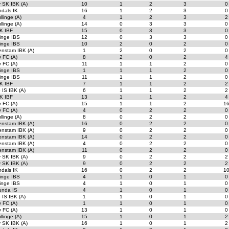
 SK IBK (A)
10
1
2
3
0
dals IK
16
1
2
3
0
llinge (A)
4
1
2
3
2
llinge (A)
14
0
3
3
0
K IBF
15
0
3
3
0
inge IBS
12
0
3
3
0
inge IBS
10
2
0
2
0
enstam IBK (A)
1
2
0
2
0
 FC (A)
8
2
0
2
4
 FC (A)
11
1
1
2
0
inge IBS
1
1
1
2
0
inge IBS
11
1
1
2
0
K IBF
7
1
1
2
2
 IS IBK (A)
6
1
1
2
2
K IBF
13
1
1
2
4
 FC (A)
15
1
1
2
1
 FC (A)
4
0
2
2
0
llinge (A)
8
0
2
2
0
enstam IBK (A)
16
0
2
2
0
enstam IBK (A)
9
0
2
2
0
enstam IBK (A)
14
0
2
2
0
enstam IBK (A)
4
0
2
2
0
enstam IBK (A)
11
0
2
2
0
 SK IBK (A)
9
0
2
2
2
 SK IBK (A)
9
0
2
2
2
dals IK
16
0
2
2
1
inge IBS
4
1
0
1
0
inge IBS
4
1
0
1
0
unda IS
4
1
0
1
0
 IS IBK (A)
1
1
0
1
0
 FC (A)
1
1
0
1
0
 FC (A)
13
1
0
1
0
llinge (A)
15
1
0
1
2
 SK IBK (A)
16
1
0
1
2