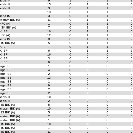
dals IK
9
1
0
1
2
dals IK
15
0
1
1
0
dals IK
3
0
1
1
0
K IBF
13
0
1
1
0
unda IS
3
0
1
1
0
enstam IBK (A)
11
0
1
1
0
 FC (A)
1
0
1
1
0
 SK IBK (A)
7
0
1
1
0
K IBF
16
0
1
1
0
 FC (A)
12
0
1
1
0
unda IS
9
0
1
1
2
 IS IBK (A)
5
0
1
1
2
K IBF
7
0
1
1
2
K IBF
6
0
1
1
2
K IBF
16
0
0
0
0
K IBF
3
0
0
0
0
K IBF
9
0
0
0
0
inge IBS
1
0
0
0
0
inge IBS
4
0
0
0
0
inge IBS
2
0
0
0
0
inge IBS
13
0
0
0
0
inge IBS
1
0
0
0
0
inge IBS
9
0
0
0
0
inge IBS
2
0
0
0
0
inge IBS
2
0
0
0
0
dals IK
10
0
0
0
0
dals IK
2
0
0
0
0
 IS IBK (A)
8
0
0
0
0
enstam IBK (A)
10
0
0
0
0
 IS IBK (A)
5
0
0
0
0
enstam IBK (A)
2
0
0
0
0
enstam IBK (A)
1
0
0
0
0
 IS IBK (A)
10
0
0
0
0
 IS IBK (A)
1
0
0
0
0
 IS IBK (A)
11
0
0
0
0