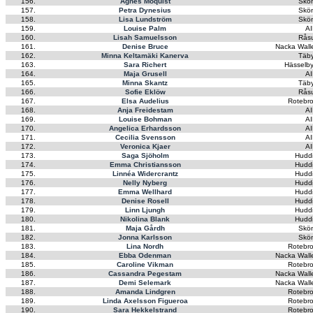
156.
Agnes Moquist
Skön
157.
Petra Dynesius
Skön
158.
Lisa Lundström
Skön
159.
Louise Palm
AI
160.
Lisah Samuelsson
Rås
161.
Denise Bruce
Nacka Wall
162.
Minna Keltamäki Kanerva
Täby
163.
Sara Richert
Hässelby
164.
Maja Grusell
AI
165.
Minna Skantz
Täby
166.
Sofie Eklöw
Rås
167.
Elsa Audelius
Rotebro
168.
Anja Freidestam
AI
169.
Louise Bohman
AI
170.
Angelica Erhardsson
AI
171.
Cecilia Svensson
AI
172.
Veronica Kjaer
AI
173.
Saga Sjöholm
Hudd
174.
Emma Christiansson
Hudd
175.
Linnéa Widercrantz
Hudd
176.
Nelly Nyberg
Hudd
177.
Emma Wellhard
Hudd
178.
Denise Rosell
Hudd
179.
Linn Ljungh
Hudd
180.
Nikolina Blank
Hudd
181.
Maja Gårdh
Skön
182.
Jonna Karlsson
Skön
183.
Lina Nordh
Rotebro
184.
Ebba Odenman
Nacka Wall
185.
Caroline Vikman
Rotebro
186.
Cassandra Pegestam
Nacka Wall
187.
Demi Selemark
Nacka Wall
188.
Amanda Lindgren
Rotebro
189.
Linda Axelsson Figueroa
Rotebro
190.
Sara Hekkelstrand
Rotebro