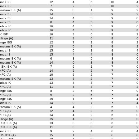
unda IS
12
4
6
10
4
unda IS
7
2
8
10
2
enstam IBK (A)
15
8
1
9
2
unda IS
14
6
3
9
2
unda IS
14
4
5
9
0
unda IS
8
4
5
9
0
dals IK
16
4
5
9
6
dals IK
16
4
5
9
8
K IBF
16
3
6
9
2
llinge (A)
11
3
6
9
6
inge IBS
12
7
1
8
2
enstam IBK (A)
13
5
3
8
2
unda IS
15
5
3
8
4
unda IS
15
4
4
8
0
enstam IBK (A)
6
3
5
8
0
enstam IBK (A)
14
0
8
8
4
 SK IBK (A)
7
6
1
7
0
 FC (A)
14
5
2
7
0
 FC (A)
10
5
2
7
0
enstam IBK (A)
13
5
2
7
0
dals IK
13
4
3
7
0
 FC (A)
11
4
3
7
2
inge IBS
8
2
5
7
0
 FC (A)
9
2
5
7
4
inge IBS
15
1
6
7
4
dals IK
14
0
7
7
4
enstam IBK (A)
4
4
2
6
0
 FC (A)
12
4
2
6
0
 FC (A)
14
4
2
6
0
llinge (A)
15
4
2
6
0
 SK IBK (A)
13
3
3
6
0
 SK IBK (A)
11
3
3
6
2
unda IS
9
2
4
6
4
 IS IBK (A)
15
1
5
6
0