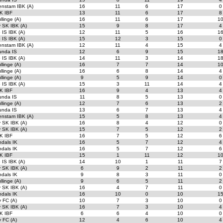
enstam IBK (A)
16
11
6
17
0
K IBF
13
11
6
17
8
llinge (A)
16
11
6
17
1
 SK IBK (A)
15
9
8
17
4
 IS IBK (A)
12
11
5
16
1
 IS IBK (A)
15
12
3
15
0
enstam IBK (A)
12
11
4
15
4
unda IS
12
6
9
15
1
 IS IBK (A)
14
11
3
14
1
llinge (A)
16
7
7
14
1
llinge (A)
16
6
8
14
4
llinge (A)
9
5
9
14
0
 IS IBK (A)
15
3
11
14
4
K IBF
16
9
4
13
4
unda IS
11
8
5
13
0
llinge (A)
12
7
6
13
2
unda IS
13
6
7
13
4
enstam IBK (A)
15
5
8
13
4
 SK IBK (A)
16
8
4
12
0
 SK IBK (A)
15
7
5
12
2
K IBF
16
7
5
12
6
dals IK
16
5
7
12
4
dals IK
16
5
7
12
6
K IBF
15
1
11
12
1
 IS IBK (A)
14
10
1
11
7
 SK IBK (A)
6
9
2
11
2
dals IK
9
8
3
11
0
llinge (A)
9
6
5
11
2
 SK IBK (A)
16
4
7
11
0
dals IK
16
10
0
10
1
 FC (A)
10
7
3
10
0
 SK IBK (A)
16
7
3
10
4
K IBF
6
6
4
10
0
 FC (A)
12
4
6
10
4