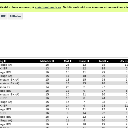
istiksidor finns numera på
stats.innebandy.se
. De här webbsidorna kommer att avvecklas eft
 IBF
Tillbaka
ag
Matcher
Mål
Pass
Totalt
Utv.m
llinge (A)
16
26
12
38
1
K IBF
13
22
12
34
6
inge IBS
16
18
11
29
0
llinge (A)
15
11
18
29
8
enstam IBK (A)
15
13
15
28
2
enstam IBK (A)
16
13
15
28
6
unda IS
14
25
2
27
0
inge IBS
16
18
9
27
6
enstam IBK (A)
15
15
11
26
0
K IBF
16
16
8
24
0
llinge (A)
15
16
7
23
2
K IBF
16
14
9
23
11
inge IBS
16
11
11
22
2
K IBF
16
8
14
22
6
inge IBS
15
9
12
21
4
llinge (A)
13
11
9
20
0
inge IBS
16
9
10
19
2
unda IS
15
8
11
19
4