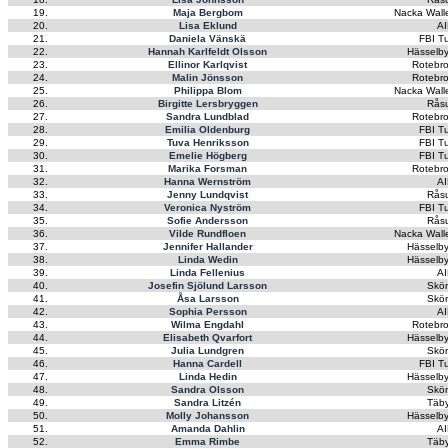
19.
Maja Bergbom
Nacka Wall
20.
Lisa Eklund
AI
21.
Daniela Vänskä
FBI Tu
22.
Hannah Karlfeldt Olsson
Hässelby
23.
Ellinor Karlqvist
Rotebro
24.
Malin Jönsson
Rotebro
25.
Philippa Blom
Nacka Wall
26.
Birgitte Lersbryggen
Rås
27.
Sandra Lundblad
Rotebro
28.
Emilia Oldenburg
FBI Tu
29.
Tuva Henriksson
FBI Tu
30.
Emelie Högberg
FBI Tu
31.
Marika Forsman
Rotebro
32.
Hanna Wernström
AI
33.
Jenny Lundqvist
Rås
34.
Veronica Nyström
FBI Tu
35.
Sofie Andersson
Rås
36.
Vilde Rundfloen
Nacka Wall
37.
Jennifer Hallander
Hässelby
38.
Linda Wedin
Hässelby
39.
Linda Fellenius
AI
40.
Josefin Sjölund Larsson
Skön
41.
Åsa Larsson
Skön
42.
Sophia Persson
AI
43.
Wilma Engdahl
Rotebro
44.
Elisabeth Qvarfort
Hässelby
45.
Julia Lundgren
Skön
46.
Hanna Cardell
FBI Tu
47.
Linda Hedin
Hässelby
48.
Sandra Olsson
Skön
49.
Sandra Litzén
Täby
50.
Molly Johansson
Hässelby
51.
Amanda Dahlin
AI
52.
Emma Rimbe
Täby