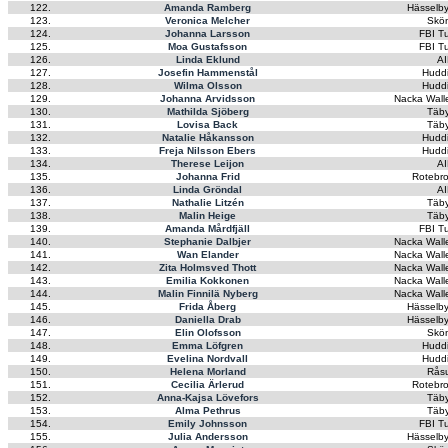
122.
Amanda Ramberg
Hässelby
123.
Veronica Melcher
Skön
124.
Johanna Larsson
FBI Tu
125.
Moa Gustafsson
FBI Tu
126.
Linda Eklund
AI
127.
Josefin Hammenstål
Hudd
128.
Wilma Olsson
Hudd
129.
Johanna Arvidsson
Nacka Wall
130.
Mathilda Sjöberg
Täby
131.
Lovisa Back
Täby
132.
Natalie Håkansson
Hudd
133.
Freja Nilsson Ebers
Hudd
134.
Therese Leijon
AI
135.
Johanna Frid
Rotebro
136.
Linda Gröndal
AI
137.
Nathalie Litzén
Täby
138.
Malin Heige
Täby
139.
Amanda Mårdfjäll
FBI Tu
140.
Stephanie Dalbjer
Nacka Wall
141.
Wan Elander
Nacka Wall
142.
Zita Holmsved Thott
Nacka Wall
143.
Emilia Kokkonen
Nacka Wall
144.
Malin Finnilä Nyberg
Nacka Wall
145.
Frida Åberg
Hässelby
146.
Daniella Drab
Hässelby
147.
Elin Olofsson
Skön
148.
Emma Löfgren
Hudd
149.
Evelina Nordvall
Hudd
150.
Helena Morland
Rås
151.
Cecilia Ärlerud
Rotebro
152.
Anna-Kajsa Lövefors
Täby
153.
Alma Pethrus
Täby
154.
Emily Johnsson
FBI Tu
155.
Julia Andersson
Hässelby