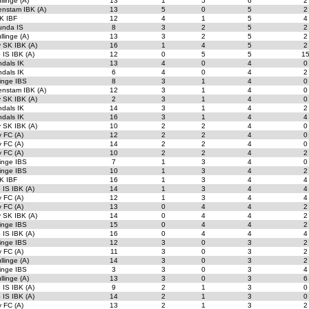
llinge (A)
13
1
5
6
2
enstam IBK (A)
13
5
0
5
2
K IBF
12
4
1
5
4
unda IS
8
3
2
5
2
llinge (A)
13
3
2
5
2
 SK IBK (A)
16
1
4
5
2
 IS IBK (A)
12
0
5
5
1
dals IK
13
4
0
4
0
dals IK
6
4
0
4
2
inge IBS
8
3
1
4
0
enstam IBK (A)
12
3
1
4
0
 SK IBK (A)
2
3
1
4
0
dals IK
14
3
1
4
2
dals IK
16
3
1
4
4
 SK IBK (A)
10
2
2
4
0
 FC (A)
12
2
2
4
0
 FC (A)
14
2
2
4
0
 FC (A)
10
2
2
4
2
inge IBS
7
1
3
4
0
inge IBS
10
1
3
4
2
K IBF
16
1
3
4
4
 IS IBK (A)
14
1
3
4
4
 FC (A)
12
1
3
4
4
 FC (A)
13
0
4
4
2
 SK IBK (A)
14
0
4
4
2
inge IBS
15
0
4
4
2
 IS IBK (A)
16
0
4
4
4
inge IBS
12
3
0
3
2
 FC (A)
11
3
0
3
2
llinge (A)
14
3
0
3
2
inge IBS
3
3
0
3
4
llinge (A)
13
3
0
3
6
 IS IBK (A)
9
2
1
3
0
 IS IBK (A)
14
2
1
3
0
 FC (A)
13
2
1
3
2