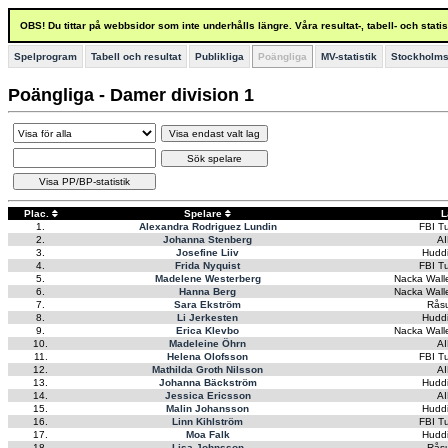
OBS! Du tittar på webbsidor som inte underhålls längre. Våra resultat-, tabell- och stat
Spelprogram
Tabell och resultat
Publikliga
Poängliga
MV-statistik
Stockholms
Poängliga - Damer division 1
Visa endast valt lag
Sök spelare
Visa PP/BP-statistik
Plac.
Spelare
L
1.
Alexandra Rodriguez Lundin
FBI Tu
2.
Johanna Stenberg
AI
3.
Josefine Liiv
Hudd
4.
Frida Nyquist
FBI Tu
5.
Madelene Westerberg
Nacka Wall
6.
Hanna Berg
Nacka Wall
7.
Sara Ekström
Rås
8.
Li Jerkesten
Hudd
9.
Erica Klevbo
Nacka Wall
10.
Madeleine Öhrn
AI
11.
Helena Olofsson
FBI Tu
12.
Mathilda Groth Nilsson
AI
13.
Johanna Bäckström
Hudd
14.
Jessica Ericsson
AI
15.
Malin Johansson
Hudd
16.
Linn Kihlström
FBI Tu
17.
Moa Falk
Hudd
18.
Lisa Johnsson
Rås