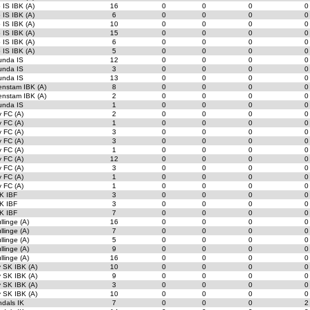
 IS IBK (A)
16
0
0
0
0
 IS IBK (A)
6
0
0
0
0
 IS IBK (A)
10
0
0
0
0
 IS IBK (A)
15
0
0
0
0
 IS IBK (A)
6
0
0
0
0
 IS IBK (A)
5
0
0
0
0
unda IS
12
0
0
0
0
unda IS
3
0
0
0
0
unda IS
13
0
0
0
0
enstam IBK (A)
8
0
0
0
0
enstam IBK (A)
2
0
0
0
0
unda IS
1
0
0
0
0
 FC (A)
2
0
0
0
0
 FC (A)
1
0
0
0
0
 FC (A)
3
0
0
0
0
 FC (A)
3
0
0
0
0
 FC (A)
1
0
0
0
0
 FC (A)
12
0
0
0
0
 FC (A)
3
0
0
0
0
 FC (A)
1
0
0
0
0
 FC (A)
1
0
0
0
0
K IBF
3
0
0
0
0
K IBF
3
0
0
0
0
K IBF
7
0
0
0
0
llinge (A)
16
0
0
0
0
llinge (A)
7
0
0
0
0
llinge (A)
5
0
0
0
0
llinge (A)
9
0
0
0
0
llinge (A)
16
0
0
0
0
 SK IBK (A)
10
0
0
0
0
 SK IBK (A)
9
0
0
0
0
 SK IBK (A)
3
0
0
0
0
 SK IBK (A)
10
0
0
0
0
dals IK
7
0
0
0
2