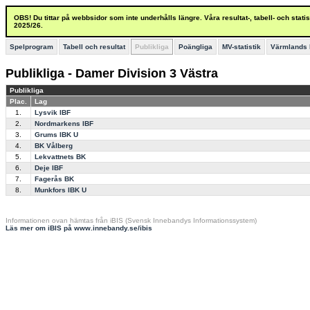
OBS! Du tittar på webbsidor som inte underhålls längre. Våra resultat-, tabell- och stat
2025/26.
Spelprogram
Tabell och resultat
Publikliga
Poängliga
MV-statistik
Värmlands 
Publikliga - Damer Division 3 Västra
Publikliga
Plac.
Lag
1.
Lysvik IBF
2.
Nordmarkens IBF
3.
Grums IBK U
4.
BK Vålberg
5.
Lekvattnets BK
6.
Deje IBF
7.
Fagerås BK
8.
Munkfors IBK U
Informationen ovan hämtas från iBIS (Svensk Innebandys Informationssystem)
Läs mer om iBIS på www.innebandy.se/ibis