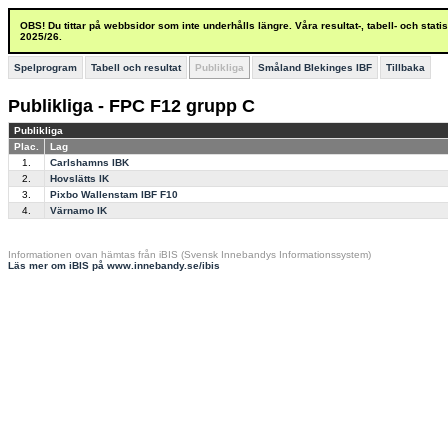
OBS! Du tittar på webbsidor som inte underhålls längre. Våra resultat-, tabell- och stat
2025/26.
Spelprogram
Tabell och resultat
Publikliga
Småland Blekinges IBF
Tillbaka
Publikliga - FPC F12 grupp C
Publikliga
Plac.
Lag
1.
Carlshamns IBK
2.
Hovslätts IK
3.
Pixbo Wallenstam IBF F10
4.
Värnamo IK
Informationen ovan hämtas från iBIS (Svensk Innebandys Informationssystem)
Läs mer om iBIS på www.innebandy.se/ibis