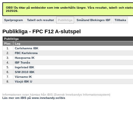
OBS! Du tittar på webbsidor som inte underhålls längre. Våra resultat-, tabell- och stat
2025/26.
Spelprogram
Tabell och resultat
Publikliga
Småland Blekinges IBF
Tillbaka
Publikliga - FPC F12 A-slutspel
Publikliga
Plac.
Lag
1.
Carlshamns IBK
2.
FBC Karlskrona
3.
Husqvarna IK
4.
IBF Tranås
5.
Ingelstad IBK
6.
S/W 2010 IBK
7.
Värnamo IK
8.
Växjö IBK U
Informationen ovan hämtas från iBIS (Svensk Innebandys Informationssystem)
Läs mer om iBIS på www.innebandy.se/ibis