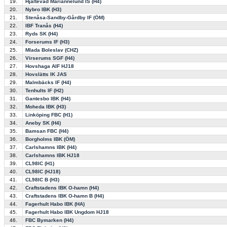
19.
Hjältevad Mariannelund IS (H4)
20.
Nybro IBK (H3)
21.
Stenåsa-Sandby-Gårdby IF (ÖM)
22.
IBF Tranås (H4)
23.
Ryds SK (H4)
24.
Forserums IF (H3)
25.
Mlada Boleslav (CHZ)
26.
Virserums SGF (H4)
27.
Hovshaga AIF HJ18
28.
Hovslätts IK JAS
29.
Malmbäcks IF (H4)
30.
Tenhults IF (H2)
31.
Gantesbo IBK (H4)
32.
Moheda IBK (H3)
33.
Linköping FBC (H1)
34.
Aneby SK (H4)
35.
Bamsan FBC (H4)
36.
Borgholms IBK (ÖM)
37.
Carlshamns IBK (H4)
38.
Carlshamns IBK HJ18
39.
CL98IC (H1)
40.
CL98IC (HJ18)
41.
CL98IC B (H3)
42.
Craftstadens IBK O-hamn (H4)
43.
Craftstadens IBK O-hamn B (H4)
44.
Fagerhult Habo IBK (HA)
45.
Fagerhult Habo IBK Ungdom HJ18
46.
FBC Bymarken (H4)