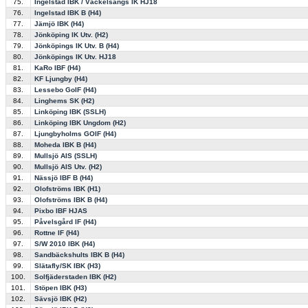
75.
Ingelstad IBK / Väckelsångs IK HJ18
76.
Ingelstad IBK B (H4)
77.
Jämjö IBK (H4)
78.
Jönköping IK Utv. (H2)
79.
Jönköpings IK Utv. B (H4)
80.
Jönköpings IK Utv. HJ18
81.
KaRo IBF (H4)
82.
KF Ljungby (H4)
83.
Lessebo GoIF (H4)
84.
Linghems SK (H2)
85.
Linköping IBK (SSLH)
86.
Linköping IBK Ungdom (H2)
87.
Ljungbyholms GOIF (H4)
88.
Moheda IBK B (H4)
89.
Mullsjö AIS (SSLH)
90.
Mullsjö AIS Utv. (H2)
91.
Nässjö IBF B (H4)
92.
Olofströms IBK (H1)
93.
Olofströms IBK B (H4)
94.
Pixbo IBF HJAS
95.
Påvelsgård IF (H4)
96.
Rottne IF (H4)
97.
S/W 2010 IBK (H4)
98.
Sandbäckshults IBK B (H4)
99.
Slätafly/SK IBK (H3)
100.
Solfjäderstaden IBK (H2)
101.
Stöpen IBK (H3)
102.
Sävsjö IBK (H2)