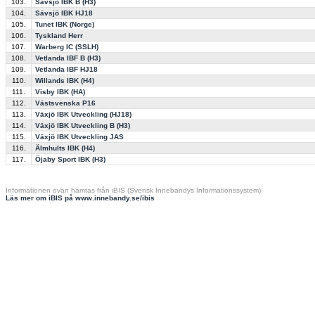
103.
Sävsjö IBK B (H3)
104.
Sävsjö IBK HJ18
105.
Tunet IBK (Norge)
106.
Tyskland Herr
107.
Warberg IC (SSLH)
108.
Vetlanda IBF B (H3)
109.
Vetlanda IBF HJ18
110.
Willands IBK (H4)
111.
Visby IBK (HA)
112.
Västsvenska P16
113.
Växjö IBK Utveckling (HJ18)
114.
Växjö IBK Utveckling B (H3)
115.
Växjö IBK Utveckling JAS
116.
Älmhults IBK (H4)
117.
Öjaby Sport IBK (H3)
Informationen ovan hämtas från iBIS (Svensk Innebandys Informationssystem)
Läs mer om iBIS på www.innebandy.se/ibis