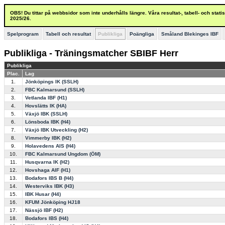
OBS! Du tittar på webbsidor som inte underhålls längre. Våra resultat-, tabell- och stat
2025/26.
Spelprogram
Tabell och resultat
Publikliga
Poängliga
Småland Blekinges IBF
Publikliga - Träningsmatcher SBIBF Herr
Publikliga
Plac.
Lag
1.
Jönköpings IK (SSLH)
2.
FBC Kalmarsund (SSLH)
3.
Vetlanda IBF (H1)
4.
Hovslätts IK (HA)
5.
Växjö IBK (SSLH)
6.
Lönsboda IBK (H4)
7.
Växjö IBK Utveckling (H2)
8.
Vimmerby IBK (H2)
9.
Holavedens AIS (H4)
10.
FBC Kalmarsund Ungdom (ÖM)
11.
Husqvarna IK (H2)
12.
Hovshaga AIF (H1)
13.
Bodafors IBS B (H4)
14.
Westerviks IBK (H3)
15.
IBK Husar (H4)
16.
KFUM Jönköping HJ18
17.
Nässjö IBF (H2)
18.
Bodafors IBS (H4)