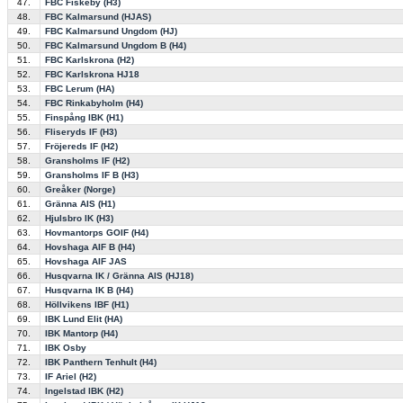
47.
FBC Fiskeby (H3)
48.
FBC Kalmarsund (HJAS)
49.
FBC Kalmarsund Ungdom (HJ)
50.
FBC Kalmarsund Ungdom B (H4)
51.
FBC Karlskrona (H2)
52.
FBC Karlskrona HJ18
53.
FBC Lerum (HA)
54.
FBC Rinkabyholm (H4)
55.
Finspång IBK (H1)
56.
Fliseryds IF (H3)
57.
Fröjereds IF (H2)
58.
Gransholms IF (H2)
59.
Gransholms IF B (H3)
60.
Greåker (Norge)
61.
Gränna AIS (H1)
62.
Hjulsbro IK (H3)
63.
Hovmantorps GOIF (H4)
64.
Hovshaga AIF B (H4)
65.
Hovshaga AIF JAS
66.
Husqvarna IK / Gränna AIS (HJ18)
67.
Husqvarna IK B (H4)
68.
Höllvikens IBF (H1)
69.
IBK Lund Elit (HA)
70.
IBK Mantorp (H4)
71.
IBK Osby
72.
IBK Panthern Tenhult (H4)
73.
IF Ariel (H2)
74.
Ingelstad IBK (H2)