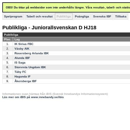
OBS! Du tittar på webbsidor som inte underhålls längre. Våra resultat-, tabell- och stat
Spelprogram
Tabell och resultat
Publikliga
Poängliga
Svenska IBF
Tillbaka
Publikliga - Juniorallsvenskan D HJ18
Publikliga
Plac.
Lag
1.
IK Sirius FBC
2.
Väsby AIK
3.
Rosersberg Arlanda IBK
4.
Alunda IBF
5.
IS Saga
6.
Storvreta Ungdom IBK
7.
Täby FC
8.
Hagunda IF
9.
Åkersberga IBF
Informationen ovan hämtas från iBIS (Svensk Innebandys Informationssystem)
Läs mer om iBIS på www.innebandy.se/ibis