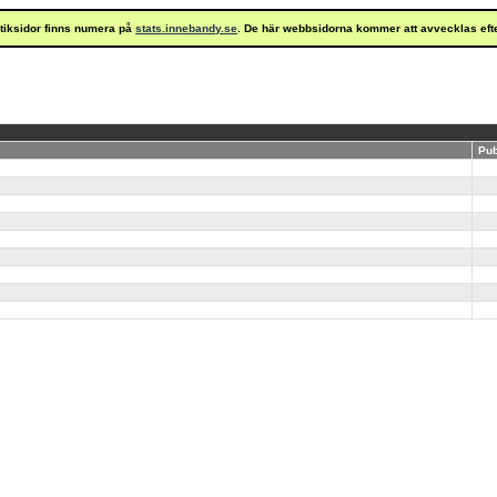
istiksidor finns numera på
stats.innebandy.se
. De här webbsidorna kommer att avvecklas eft
Pub