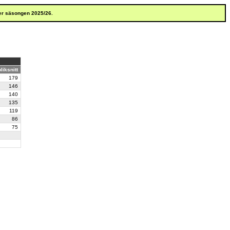
er säsongen 2025/26.
liksnitt
179
146
140
135
119
86
75