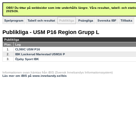
OBS! Du tittar på webbsidor som inte underhålls längre. Våra resultat-, tabell- och stat
2025/26.
Spelprogram
Tabell och resultat
Publikliga
Poängliga
Svenska IBF
Tillbaka
Publikliga - USM P16 Region Grupp L
Publikliga
Plac.
Lag
1.
CL98IC USM P16
2.
IBK Lockerud Mariestad USM16 P
3.
Öjaby Sport IBK
Informationen ovan hämtas från iBIS (Svensk Innebandys Informationssystem)
Läs mer om iBIS på www.innebandy.se/ibis