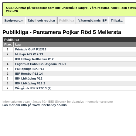
OBS! Du tittar på webbsidor som inte underhålls längre. Våra resultat-, tabell- och stat
2025/26.
Spelprogram
Tabell och resultat
Publikliga
Västergötlands IBF
Tillbaka
Publikliga - Pantamera Pojkar Röd 5 Mellersta
Publikliga
Plac.
Lag
1.
Fristads GoIF P12/13
2.
Mullsjö AIS P12/13
3.
IBK Elfhög Trollhättan P12
4.
Fagerhult Habo IBK Ungdom P13/1
5.
Falköpings IBK P13
6.
IBF Horsby P12-14
7.
IBK Lidköping P12
8.
IBK Lidköping P13 2
9.
Wårgårda IBK P12/13 (2)
Informationen ovan hämtas från iBIS (Svensk Innebandys Informationssystem)
Läs mer om iBIS på www.innebandy.se/ibis