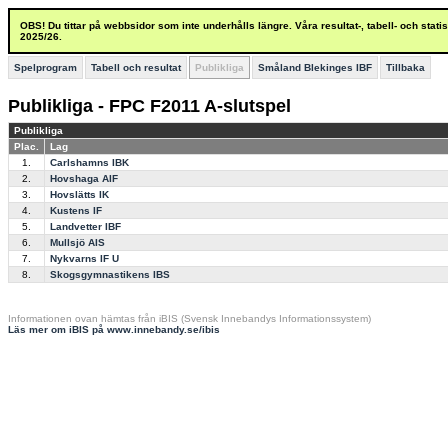
OBS! Du tittar på webbsidor som inte underhålls längre. Våra resultat-, tabell- och stat
2025/26.
Spelprogram
Tabell och resultat
Publikliga
Småland Blekinges IBF
Tillbaka
Publikliga - FPC F2011 A-slutspel
Publikliga
Plac.
Lag
1.
Carlshamns IBK
2.
Hovshaga AIF
3.
Hovslätts IK
4.
Kustens IF
5.
Landvetter IBF
6.
Mullsjö AIS
7.
Nykvarns IF U
8.
Skogsgymnastikens IBS
Informationen ovan hämtas från iBIS (Svensk Innebandys Informationssystem)
Läs mer om iBIS på www.innebandy.se/ibis