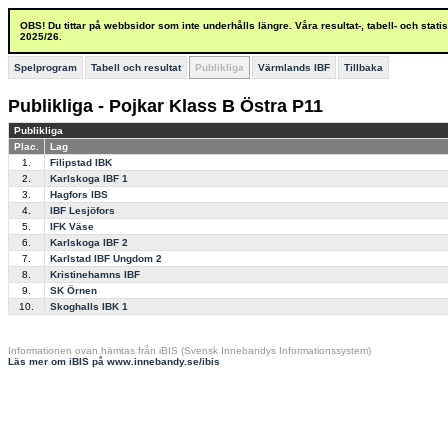
OBS! Du tittar på webbsidor som inte underhålls längre. Våra resultat-, tabell- och stat
2025/26.
Spelprogram
Tabell och resultat
Publikliga
Värmlands IBF
Tillbaka
Publikliga - Pojkar Klass B Östra P11
Publikliga
Plac.
Lag
1.
Filipstad IBK
2.
Karlskoga IBF 1
3.
Hagfors IBS
4.
IBF Lesjöfors
5.
IFK Väse
6.
Karlskoga IBF 2
7.
Karlstad IBF Ungdom 2
8.
Kristinehamns IBF
9.
SK Örnen
10.
Skoghalls IBK 1
Informationen ovan hämtas från iBIS (Svensk Innebandys Informationssystem)
Läs mer om iBIS på www.innebandy.se/ibis