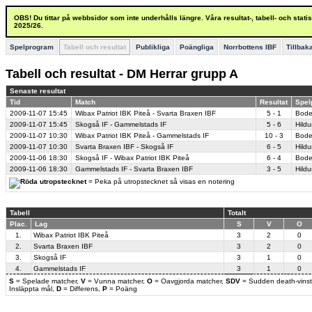
OBS! Du tittar på webbsidor som inte underhålls längre. Våra resultat-, tabell- och stat
2025/26.
Spelprogram
Tabell och resultat
Publikliga
Poängliga
Norrbottens IBF
Tillbak
Tabell och resultat - DM Herrar grupp A
Senaste resultat
Tid
Match
Resultat
Spel
2009-11-07
15:45
Wibax Patriot IBK Piteå - Svarta Braxen IBF
5 - 1
Bode
2009-11-07
15:45
Skogså IF - Gammelstads IF
5 - 6
Hildu
2009-11-07
10:30
Wibax Patriot IBK Piteå - Gammelstads IF
10 - 3
Bode
2009-11-07
10:30
Svarta Braxen IBF - Skogså IF
6 - 5
Hildu
2009-11-06
18:30
Skogså IF - Wibax Patriot IBK Piteå
6 - 4
Bode
2009-11-06
18:30
Gammelstads IF - Svarta Braxen IBF
3 - 5
Hildu
= Peka på utropstecknet så visas en notering
Tabell
Totalt
Plac.
Lag
S
V
O
1.
Wibax Patriot IBK Piteå
3
2
0
2.
Svarta Braxen IBF
3
2
0
3.
Skogså IF
3
1
0
4.
Gammelstads IF
3
1
0
S
= Spelade matcher,
V
= Vunna matcher,
O
= Oavgjorda matcher,
SDV
= Sudden death-vinst
Insläppta mål,
D
= Differens,
P
= Poäng