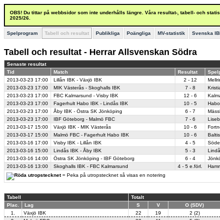
OBS! Du tittar på webbsidor som inte underhålls längre. Våra resultat-, tabell- och stat
2025/26.
Spelprogram
Tabell och resultat
Publikliga
Poängliga
MV-statistik
Svenska IB
Tabell och resultat - Herrar Allsvenskan Södra
Senaste resultat
Tid
Match
Resultat
Spel
2013-03-23
17:00
Lillån IBK - Växjö IBK
2 - 12
Mellr
2013-03-23
17:00
MIK Västerås - Skoghalls IBK
7 - 8
Krist
2013-03-23
17:00
FBC Kalmarsund - Visby IBK
12 - 6
Kalma
2013-03-23
17:00
Fagerhult Habo IBK - Lindås IBK
10 - 5
Habo 
2013-03-23
17:00
Åby IBK - Östra SK Jönköping
6 - 7
Mäss
2013-03-23
17:00
IBF Göteborg - Malmö FBC
7 - 6
Liseb
2013-03-17
15:00
Växjö IBK - MIK Västerås
10 - 6
Fortn
2013-03-17
15:00
Malmö FBC - Fagerhult Habo IBK
10 - 6
Balti
2013-03-16
17:00
Visby IBK - Lillån IBK
4 - 5
Söde
2013-03-16
15:00
Lindås IBK - Åby IBK
5 - 3
Lind
2013-03-16
14:00
Östra SK Jönköping - IBF Göteborg
6 - 4
Jönkö
2013-03-16
13:00
Skoghalls IBK - FBC Kalmarsund
4 - 5 e.förl.
Hamm
= Peka på utropstecknet så visas en notering
Tabell
Totalt
Plac.
Lag
S
V
O (SDV)
1.
Växjö IBK
22
19
2 (2)