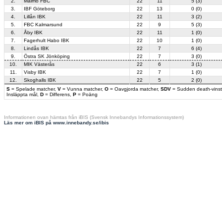
2.
Malmö FBC
22
11
5 (3)
3.
IBF Göteborg
22
13
0 (0)
4.
Lillån IBK
22
11
3 (2)
5.
FBC Kalmarsund
22
9
5 (3)
6.
Åby IBK
22
11
1 (0)
7.
Fagerhult Habo IBK
22
10
1 (0)
8.
Lindås IBK
22
7
6 (4)
9.
Östra SK Jönköping
22
7
3 (0)
10.
MIK Västerås
22
6
3 (1)
11.
Visby IBK
22
7
1 (0)
12.
Skoghalls IBK
22
5
2 (0)
S
= Spelade matcher,
V
= Vunna matcher,
O
= Oavgjorda matcher,
SDV
= Sudden death-vinst
Insläppta mål,
D
= Differens,
P
= Poäng
Informationen ovan hämtas från iBIS (Svensk Innebandys Informationssystem)
Läs mer om iBIS på www.innebandy.se/ibis