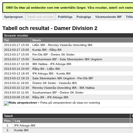
OBS! Du tittar på webbsidor som inte underhålls längre. Våra resultat-, tabell- och stat
Spelprogram
Tabell och resultat
Publikliga
Poängliga
Västmanlands IBF
Till
Tabell och resultat - Damer Division 2
Senaste resultat
Tid
Match
2013-03-17
15:00
Lillån IBK - Rönnby Västerås Utveckling IBK
2013-03-17
15:00
Kumla IBK - Råby BK
2013-03-17
15:00
Per-Ols IBF - Örebro SK Söder
2013-03-17
15:00
Surahammars IBF - Sala Silverstaden IBK Ungdom
2013-03-17
10:30
IBK Hallsta - IFK Arboga IBK
2013-03-14
20:00
Råby BK - Lillån IBK
2013-03-13
18:45
IFK Arboga IBK - Kumla IBK
2013-03-12
19:15
Sala Silverstaden IBK Ungdom - Per-Ols IBF
2013-03-11
19:00
Örebro SK Söder - Västerås IBS
2013-03-10
12:30
Rönnby Västerås Utveckling IBK - IBK Hallsta
2013-03-10
11:00
Surahammars IBF - Örebro SK Söder
2013-03-09
15:30
Råby BK - IFK Arboga IBK
= Peka på utropstecknet så visas en notering
Tabell
Plac.
Lag
1.
IFK Arboga IBK
2.
Kumla IBK