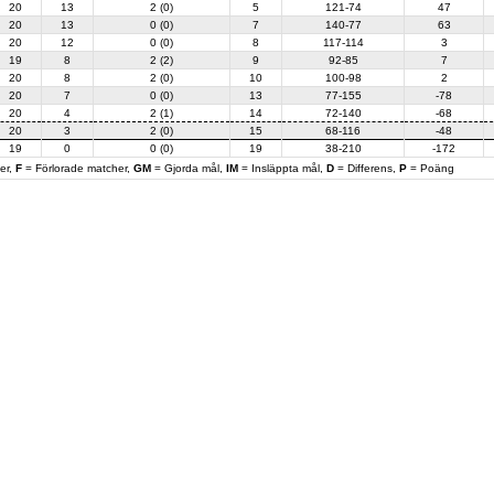
20
13
2 (0)
5
121-74
47
20
13
0 (0)
7
140-77
63
20
12
0 (0)
8
117-114
3
19
8
2 (2)
9
92-85
7
20
8
2 (0)
10
100-98
2
20
7
0 (0)
13
77-155
-78
20
4
2 (1)
14
72-140
-68
20
3
2 (0)
15
68-116
-48
19
0
0 (0)
19
38-210
-172
er,
F
= Förlorade matcher,
GM
= Gjorda mål,
IM
= Insläppta mål,
D
= Differens,
P
= Poäng