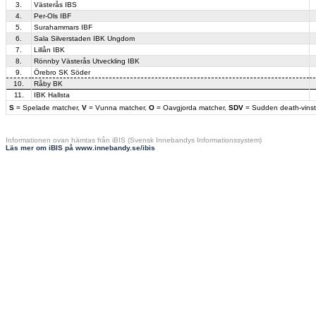
3.
Västerås IBS
4.
Per-Ols IBF
5.
Surahammars IBF
6.
Sala Silverstaden IBK Ungdom
7.
Lillån IBK
8.
Rönnby Västerås Utveckling IBK
9.
Örebro SK Söder
10.
Råby BK
11.
IBK Hallsta
S
= Spelade matcher,
V
= Vunna matcher,
O
= Oavgjorda matcher,
SDV
= Sudden death-vinst
Informationen ovan hämtas från iBIS (Svensk Innebandys Informationssystem)
Läs mer om iBIS på www.innebandy.se/ibis