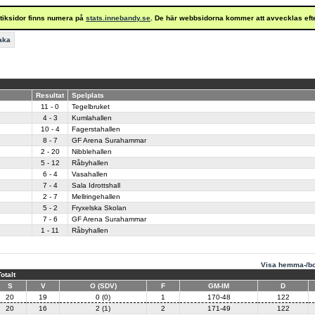
istiksidor finns numera på
stats.innebandy.se
. De här webbsidorna kommer att avvecklas eft
baka
Resultat
Spelplats
11 - 0
Tegelbruket
4 - 3
Kumlahallen
10 - 4
Fagerstahallen
8 - 7
GF Arena Surahammar
2 - 20
Nibblehallen
5 - 12
Råbyhallen
6 - 4
Vasahallen
7 - 4
Sala Idrottshall
2 - 7
Mellringehallen
5 - 2
Fryxelska Skolan
7 - 6
GF Arena Surahammar
1 - 11
Råbyhallen
Visa hemma-/bo
Totalt
S
V
O (SDV)
F
GM-IM
D
20
19
0 (0)
1
170-48
122
20
16
2 (1)
2
171-49
122