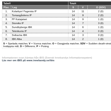
Tabell
Totalt
Plac.
Lag
S
V
O (SDV)
1.
Kolarbyn/ Fagersta IF
14
11
2 (0)
2.
Tomasgårdens IF
14
9
2 (0)
3.
FF Katajaiset
14
9
1 (0)
4.
Storviks IF
14
7
3 (0)
5.
Sundbybergs IBK
14
6
1 (0)
6.
Teknikums IF
14
4
0 (0)
7.
Svibacka IBK
14
3
0 (0)
8.
IBK Alba
14
2
1 (0)
S
= Spelade matcher,
V
= Vunna matcher,
O
= Oavgjorda matcher,
SDV
= Sudden death-vinst
Insläppta mål,
D
= Differens,
P
= Poäng
Informationen ovan hämtas från iBIS (Svensk Innebandys Informationssystem)
Läs mer om iBIS på www.innebandy.se/ibis