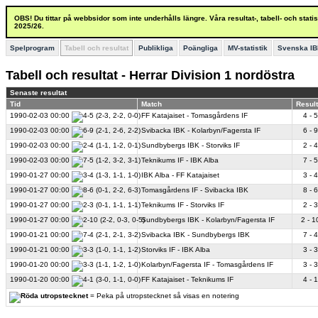
OBS! Du tittar på webbsidor som inte underhålls längre. Våra resultat-, tabell- och stat
2025/26.
Spelprogram
Tabell och resultat
Publikliga
Poängliga
MV-statistik
Svenska IB
Tabell och resultat - Herrar Division 1 nordöstra
Senaste resultat
Tid
Match
Result
1990-02-03
00:00
FF Katajaiset - Tomasgårdens IF
4 - 5
1990-02-03
00:00
Svibacka IBK - Kolarbyn/Fagersta IF
6 - 9
1990-02-03
00:00
Sundbybergs IBK - Storviks IF
2 - 4
1990-02-03
00:00
Teknikums IF - IBK Alba
7 - 5
1990-01-27
00:00
IBK Alba - FF Katajaiset
3 - 4
1990-01-27
00:00
Tomasgårdens IF - Svibacka IBK
8 - 6
1990-01-27
00:00
Teknikums IF - Storviks IF
2 - 3
1990-01-27
00:00
Sundbybergs IBK - Kolarbyn/Fagersta IF
2 - 1
1990-01-21
00:00
Svibacka IBK - Sundbybergs IBK
7 - 4
1990-01-21
00:00
Storviks IF - IBK Alba
3 - 3
1990-01-20
00:00
Kolarbyn/Fagersta IF - Tomasgårdens IF
3 - 3
1990-01-20
00:00
FF Katajaiset - Teknikums IF
4 - 1
= Peka på utropstecknet så visas en notering