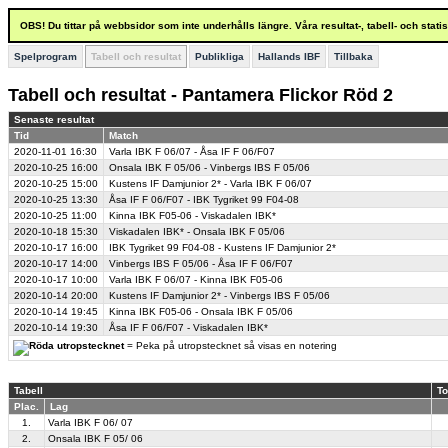
OBS! Du tittar på webbsidor som inte underhålls längre. Våra resultat-, tabell- och stat
Spelprogram
Tabell och resultat
Publikliga
Hallands IBF
Tillbaka
Tabell och resultat - Pantamera Flickor Röd 2
Senaste resultat
Tid
Match
2020-11-01
16:30
Varla IBK F 06/07 - Åsa IF F 06/F07
2020-10-25
16:00
Onsala IBK F 05/06 - Vinbergs IBS F 05/06
2020-10-25
15:00
Kustens IF Damjunior 2* - Varla IBK F 06/07
2020-10-25
13:30
Åsa IF F 06/F07 - IBK Tygriket 99 F04-08
2020-10-25
11:00
Kinna IBK F05-06 - Viskadalen IBK*
2020-10-18
15:30
Viskadalen IBK* - Onsala IBK F 05/06
2020-10-17
16:00
IBK Tygriket 99 F04-08 - Kustens IF Damjunior 2*
2020-10-17
14:00
Vinbergs IBS F 05/06 - Åsa IF F 06/F07
2020-10-17
10:00
Varla IBK F 06/07 - Kinna IBK F05-06
2020-10-14
20:00
Kustens IF Damjunior 2* - Vinbergs IBS F 05/06
2020-10-14
19:45
Kinna IBK F05-06 - Onsala IBK F 05/06
2020-10-14
19:30
Åsa IF F 06/F07 - Viskadalen IBK*
= Peka på utropstecknet så visas en notering
Tabell
To
Plac.
Lag
1.
Varla IBK F 06/ 07
2.
Onsala IBK F 05/ 06