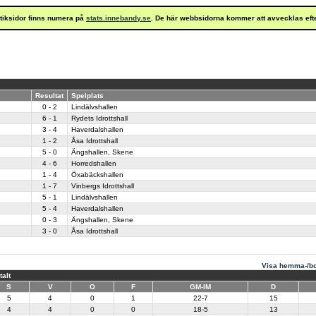
istiksidor finns numera på
stats.innebandy.se
. De här webbsidorna kommer att avvecklas eft
Resultat
Spelplats
0 - 2
Lindälvshallen
6 - 1
Rydets Idrottshall
3 - 4
Haverdalshallen
1 - 2
Åsa Idrottshall
5 - 0
Ängshallen, Skene
4 - 6
Horredshallen
1 - 4
Öxabäckshallen
1 - 7
Vinbergs Idrottshall
5 - 1
Lindälvshallen
5 - 4
Haverdalshallen
0 - 3
Ängshallen, Skene
3 - 0
Åsa Idrottshall
Visa hemma-/bo
talt
S
V
O
F
GM-IM
D
5
4
0
1
22-7
15
4
4
0
0
18-5
13