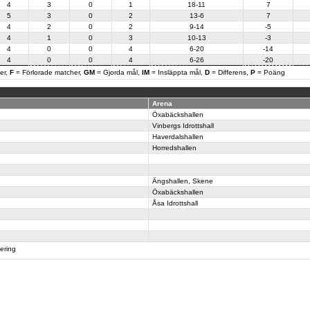
4
3
0
1
18-11
7
5
3
0
2
13-6
7
4
2
0
2
9-14
-5
4
1
0
3
10-13
-3
4
0
0
4
6-20
-14
4
0
0
4
6-26
-20
er,
F
= Förlorade matcher,
GM
= Gjorda mål,
IM
= Insläppta mål,
D
= Differens,
P
= Poäng
Arena
Öxabäckshallen
Vinbergs Idrottshall
Haverdalshallen
Horredshallen
Ängshallen, Skene
Öxabäckshallen
Åsa Idrottshall
tering