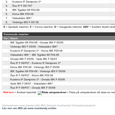
3.
Kustens IF Damjunior 2*
4.
Åsa IF F 06/ F07
5.
IBK Tygriket 99 F04-08
6.
Kinna IBK F05-06
7.
Viskadalen IBK*
8.
Vinbergs IBS F 05/ 06
S
= Spelade matcher,
V
= Vunna matcher,
O
= Oavgjorda matcher,
SDV
= Sudden death-vinst
Kommande matcher
Tid
Match
IBK Tygriket 99 F04-08 - Onsala IBK F 05/06
Vinbergs IBS F 05/06 - Viskadalen IBK*
Kustens IF Damjunior 2* - Kinna IBK F05-06
Viskadalen IBK* - IBK Tygriket 99 F04-08
Onsala IBK F 05/06 - Varla IBK F 06/07
Åsa IF F 06/F07 - Kustens IF Damjunior 2*
Kinna IBK F05-06 - Vinbergs IBS F 05/06
IBK Tygriket 99 F04-08 - Vinbergs IBS F 05/06
Åsa IF F 06/F07 - Kinna IBK F05-06
Kustens IF Damjunior 2* - Onsala IBK F 05/06
Varla IBK F 06/07 - Viskadalen IBK*
Åsa IF F 06/F07 - Onsala IBK F 05/06
Röd text
= Ändrad matchtid
= Peka på utropstecknet så visas en no
Informationen ovan hämtas från iBIS (Svensk Innebandys Informationssystem)
Läs mer om iBIS på www.innebandy.se/ibis