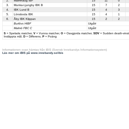
2.
Malmhaug IBF
15
11
0
3.
Munka-Ljungby IBK B
15
7
2
4.
IBK Lund B
15
4
3
5.
Lönsboda IBK
15
4
1
6.
Åby IBK Klippan
15
2
2
Burlövs HIBF
Utgått
Malmö FBC C
Utgått
S
= Spelade matcher,
V
= Vunna matcher,
O
= Oavgjorda matcher,
SDV
= Sudden death-vinst
Insläppta mål,
D
= Differens,
P
= Poäng
Informationen ovan hämtas från iBIS (Svensk Innebandys Informationssystem)
Läs mer om iBIS på www.innebandy.se/ibis