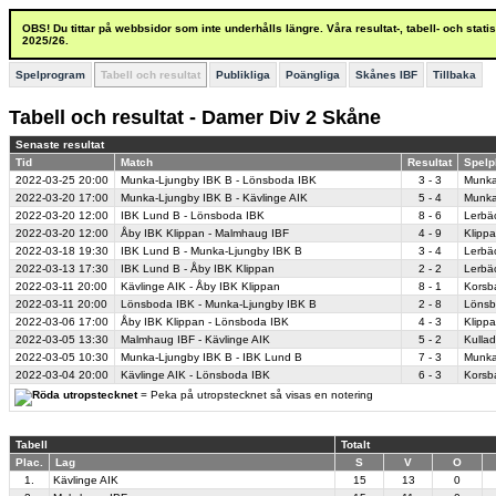
OBS! Du tittar på webbsidor som inte underhålls längre. Våra resultat-, tabell- och stat
2025/26.
Spelprogram
Tabell och resultat
Publikliga
Poängliga
Skånes IBF
Tillbaka
Tabell och resultat - Damer Div 2 Skåne
Senaste resultat
Tid
Match
Resultat
Spelp
2022-03-25
20:00
Munka-Ljungby IBK B - Lönsboda IBK
3 - 3
Munka
2022-03-20
17:00
Munka-Ljungby IBK B - Kävlinge AIK
5 - 4
Munka
2022-03-20
12:00
IBK Lund B - Lönsboda IBK
8 - 6
Lerbä
2022-03-20
12:00
Åby IBK Klippan - Malmhaug IBF
4 - 9
Klippa
2022-03-18
19:30
IBK Lund B - Munka-Ljungby IBK B
3 - 4
Lerbä
2022-03-13
17:30
IBK Lund B - Åby IBK Klippan
2 - 2
Lerbä
2022-03-11
20:00
Kävlinge AIK - Åby IBK Klippan
8 - 1
Korsb
2022-03-11
20:00
Lönsboda IBK - Munka-Ljungby IBK B
2 - 8
Lönsb
2022-03-06
17:00
Åby IBK Klippan - Lönsboda IBK
4 - 3
Klippa
2022-03-05
13:30
Malmhaug IBF - Kävlinge AIK
5 - 2
Kullad
2022-03-05
10:30
Munka-Ljungby IBK B - IBK Lund B
7 - 3
Munka
2022-03-04
20:00
Kävlinge AIK - Lönsboda IBK
6 - 3
Korsb
= Peka på utropstecknet så visas en notering
Tabell
Totalt
Plac.
Lag
S
V
O
1.
Kävlinge AIK
15
13
0