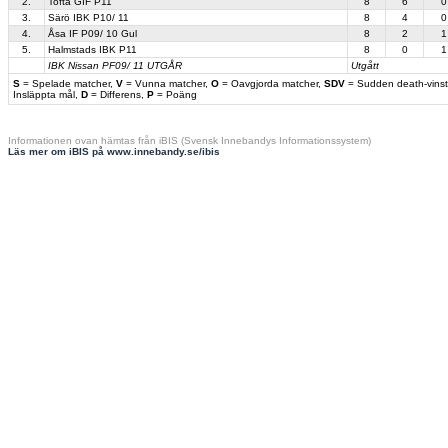
2.
Tofta GIF P11
8
6
0
3.
Särö IBK P10/ 11
8
4
0
4.
Åsa IF P09/ 10 Gul
8
2
1
5.
Halmstads IBK P11
8
0
1
IBK Nissan PF09/ 11 UTGÅR
Utgått
S
= Spelade matcher,
V
= Vunna matcher,
O
= Oavgjorda matcher,
SDV
= Sudden death-vinst
Insläppta mål,
D
= Differens,
P
= Poäng
Informationen ovan hämtas från iBIS (Svensk Innebandys Informationssystem)
Läs mer om iBIS på www.innebandy.se/ibis