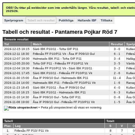
OBS! Du tittar på webbsidor som inte underhålls längre. Våra resultat-, tabell- och stat
2025/26.
Spelprogram
Tabell och resultat
Publikliga
Hallands IBF
Tillbaka
Tabell och resultat - Pantamera Pojkar Röd 7
Senaste resultat
Tid
Match
Resultat
Spelp
2024-12-15
16:15
Särö IBK P10/11 - Tofta GIF P11
3 - 0
Kullav
2024-12-11
18:30
Frillesås FF P10/P11 Vit - Åsa IF P09/10 Gul
6 - 1
Frille
2024-12-07
16:00
Halmstads IBK P11 - Tofta GIF P11
3 - 4
Halläg
2024-12-05
20:00
Tofta GIF P11 - Frillesås FF P10/P11 Vit
3 - 5
Väröba
2024-12-04
18:30
Frillesås FF P10/P11 Vit - Särö IBK P10/11
3 - 2
Frille
2024-12-01
17:45
Särö IBK P10/11 - Frillesås FF P10/P11 Vit
2 - 6
Kullav
2024-11-30
15:00
Åsa IF P09/10 Gul - Halmstads IBK P11
11 - 4
Åsa Gå
2024-11-24
14:00
Halmstads IBK P11 - Frillesås FF P10/P11 Vit
1 - 6
Ranag
2024-11-23
18:45
Särö IBK P10/11 - Åsa IF P09/10 Gul
4 - 0
Kullav
2024-11-10
16:15
Särö IBK P10/11 - Halmstads IBK P11
6 - 3
Kullav
2024-11-10
14:30
Åsa IF P09/10 Gul - Tofta GIF P11
0 - 6
Åsa Gå
2024-11-08
19:00
Åsa IF P09/10 Gul - Frillesås FF P10/P11 Vit
1 - 5
Åsa Gå
= Peka på utropstecknet så visas en notering
Tabell
Totalt
Plac.
Lag
S
V
O
1.
Frillesås FF P10/ P11 Vit
8
7
0