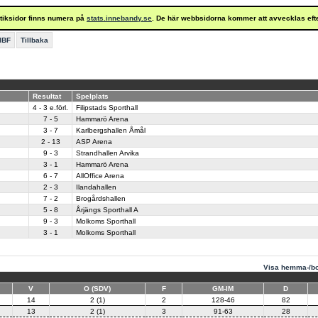
istiksidor finns numera på
stats.innebandy.se
. De här webbsidorna kommer att avvecklas eft
IBF
Tillbaka
Resultat
Spelplats
4 - 3 e.förl.
Filipstads Sporthall
7 - 5
Hammarö Arena
3 - 7
Karlbergshallen Åmål
2 - 13
ASP Arena
9 - 3
Strandhallen Arvika
3 - 1
Hammarö Arena
6 - 7
AllOffice Arena
2 - 3
Ilandahallen
7 - 2
Brogårdshallen
5 - 8
Årjängs Sporthall A
9 - 3
Molkoms Sporthall
3 - 1
Molkoms Sporthall
Visa hemma-/bo
V
O (SDV)
F
GM-IM
D
14
2 (1)
2
128-46
82
13
2 (1)
3
91-63
28