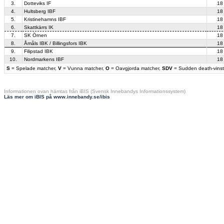
3.
Dotteviks IF
18
4.
Hultsberg IBF
18
5.
Kristinehamns IBF
18
6.
Skattkärrs IK
18
7.
SK Örnen
18
8.
Åmåls IBK / Billingsfors IBK
18
9.
Filipstad IBK
18
10.
Nordmarkens IBF
18
S
= Spelade matcher,
V
= Vunna matcher,
O
= Oavgjorda matcher,
SDV
= Sudden death-vinst
Informationen ovan hämtas från iBIS (Svensk Innebandys Informationssystem)
Läs mer om iBIS på www.innebandy.se/ibis