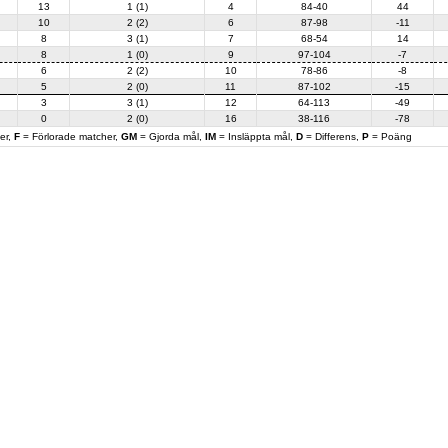
13
1 (1)
4
84-40
44
10
2 (2)
6
87-98
-11
8
3 (1)
7
68-54
14
8
1 (0)
9
97-104
-7
6
2 (2)
10
78-86
-8
5
2 (0)
11
87-102
-15
3
3 (1)
12
64-113
-49
0
2 (0)
16
38-116
-78
er,
F
= Förlorade matcher,
GM
= Gjorda mål,
IM
= Insläppta mål,
D
= Differens,
P
= Poäng