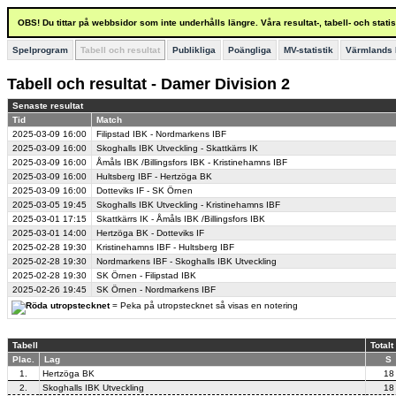
OBS! Du tittar på webbsidor som inte underhålls längre. Våra resultat-, tabell- och stat
Spelprogram
Tabell och resultat
Publikliga
Poängliga
MV-statistik
Värmlands 
Tabell och resultat - Damer Division 2
Senaste resultat
Tid
Match
2025-03-09
16:00
Filipstad IBK - Nordmarkens IBF
2025-03-09
16:00
Skoghalls IBK Utveckling - Skattkärrs IK
2025-03-09
16:00
Åmåls IBK /Billingsfors IBK - Kristinehamns IBF
2025-03-09
16:00
Hultsberg IBF - Hertzöga BK
2025-03-09
16:00
Dotteviks IF - SK Örnen
2025-03-05
19:45
Skoghalls IBK Utveckling - Kristinehamns IBF
2025-03-01
17:15
Skattkärrs IK - Åmåls IBK /Billingsfors IBK
2025-03-01
14:00
Hertzöga BK - Dotteviks IF
2025-02-28
19:30
Kristinehamns IBF - Hultsberg IBF
2025-02-28
19:30
Nordmarkens IBF - Skoghalls IBK Utveckling
2025-02-28
19:30
SK Örnen - Filipstad IBK
2025-02-26
19:45
SK Örnen - Nordmarkens IBF
= Peka på utropstecknet så visas en notering
Tabell
Totalt
Plac.
Lag
S
1.
Hertzöga BK
18
2.
Skoghalls IBK Utveckling
18