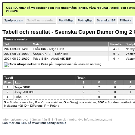
OBS! Du tittar på webbsidor som inte underhålls längre. Våra resultat-, tabell- och stat
2025/26.
Spelprogram
Tabell och resultat
Publikliga
Poängliga
Svenska IBF
Tillbaka
Tabell och resultat - Svenska Cupen Damer Omg 2
Senaste resultat
Tid
Match
Resultat
Spelpl
2024-09-01
14:00
Lillån IBK - Telge SIBK
4 - 8
Norrby
2024-08-31
15:00
Älvsjö AIK IBF - Lillån IBK
5 - 2
Väster
2024-08-30
19:00
Telge SIBK - Älvsjö AIK IBF
6 - 4
Väster
= Peka på utropstecknet så visas en notering
Tabell
Totalt
Plac.
Lag
S
V
O
F
1.
Telge SIBK
2
2
0
0
2.
Älvsjö AIK IBF
2
1
0
1
4.
Lillån IBK
2
0
0
2
S
= Spelade matcher,
V
= Vunna matcher,
O
= Oavgjorda matcher,
SDV
= Sudden death-vinst
Insläppta mål,
D
= Differens,
P
= Poäng
Informationen ovan hämtas från iBIS (Svensk Innebandys Informationssystem)
Läs mer om iBIS på www.innebandy.se/ibis