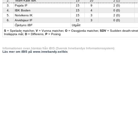
2.
Team Kalix IBK
15
10
2 (1)
3.
Pajala IF
15
9
2 (0)
4.
IBK Boden
15
4
0 (0)
5.
Notvikens IK
15
3
2 (0)
6.
Arvidsjaur IF
15
3
0 (0)
Öjebyns IBF
Utgått
S
= Spelade matcher,
V
= Vunna matcher,
O
= Oavgjorda matcher,
SDV
= Sudden death-vinst
Insläppta mål,
D
= Differens,
P
= Poäng
Informationen ovan hämtas från iBIS (Svensk Innebandys Informationssystem)
Läs mer om iBIS på www.innebandy.se/ibis