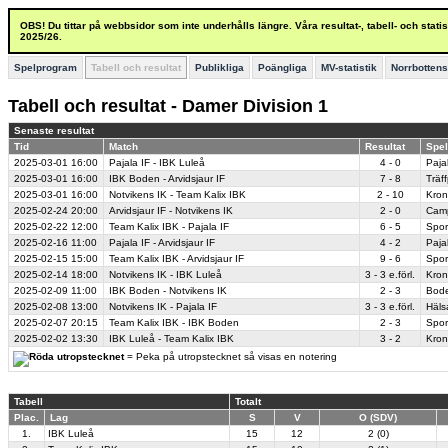
OBS! Du tittar på webbsidor som inte underhålls längre. Våra resultat-, tabell- och stat
2025/26.
Spelprogram
Tabell och resultat
Publikliga
Poängliga
MV-statistik
Norrbottens
Tabell och resultat - Damer Division 1
Senaste resultat
Tid
Match
Resultat
Spel
2025-03-01
16:00
Pajala IF - IBK Luleå
4 - 0
Paja
2025-03-01
16:00
IBK Boden - Arvidsjaur IF
7 - 8
Träf
2025-03-01
16:00
Notvikens IK - Team Kalix IBK
2 - 10
Kron
2025-02-24
20:00
Arvidsjaur IF - Notvikens IK
2 - 0
Camp
2025-02-22
12:00
Team Kalix IBK - Pajala IF
6 - 5
Sport
2025-02-16
11:00
Pajala IF - Arvidsjaur IF
4 - 2
Paja
2025-02-15
15:00
Team Kalix IBK - Arvidsjaur IF
9 - 6
Sport
2025-02-14
18:00
Notvikens IK - IBK Luleå
3 - 3 e.förl.
Kron
2025-02-09
11:00
IBK Boden - Notvikens IK
2 - 3
Bod
2025-02-08
13:00
Notvikens IK - Pajala IF
3 - 3 e.förl.
Häls
2025-02-07
20:15
Team Kalix IBK - IBK Boden
2 - 3
Sport
2025-02-02
13:30
IBK Luleå - Team Kalix IBK
3 - 2
Kron
= Peka på utropstecknet så visas en notering
Tabell
Totalt
Plac.
Lag
S
V
O (SDV)
1.
IBK Luleå
15
12
2 (0)